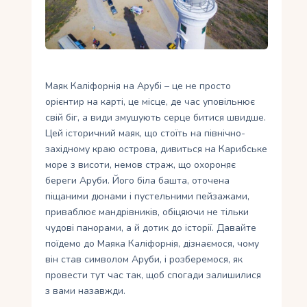
Укр
Ру
Маяк Каліфорнія на Арубі – це не просто
орієнтир на карті, це місце, де час уповільнює
свій біг, а види змушують серце битися швидше.
Цей історичний маяк, що стоїть на північно-
західному краю острова, дивиться на Карибське
море з висоти, немов страж, що охороняє
береги Аруби. Його біла башта, оточена
піщаними дюнами і пустельними пейзажами,
приваблює мандрівників, обіцяючи не тільки
чудові панорами, а й дотик до історії. Давайте
поїдемо до Маяка Каліфорнія, дізнаємося, чому
він став символом Аруби, і розберемося, як
провести тут час так, щоб спогади залишилися
з вами назавжди.