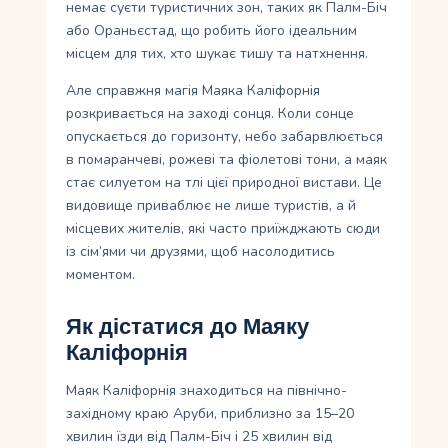
немає суєти туристичних зон, таких як Палм-Біч
або Ораньєстад, що робить його ідеальним
місцем для тих, хто шукає тишу та натхнення.
Але справжня магія Маяка Каліфорнія
розкривається на заході сонця. Коли сонце
опускається до горизонту, небо забарвлюється
в помаранчеві, рожеві та фіолетові тони, а маяк
стає силуетом на тлі цієї природної вистави. Це
видовище приваблює не лише туристів, а й
місцевих жителів, які часто приїжджають сюди
із сім’ями чи друзями, щоб насолодитись
моментом.
Як дістатися до Маяку
Каліфорнія
Маяк Каліфорнія знаходиться на північно-
західному краю Аруби, приблизно за 15–20
хвилин їзди від Палм-Біч і 25 хвилин від