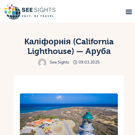
Пошук турів
Каліфорнія (California
Гарячі тури
Lighthouse) — Аруба
See Sights
09.03.2025
Типи Турів
Країни
Інфо
Блог
Контакти