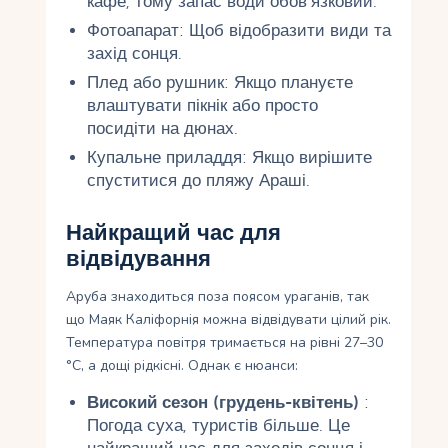
кафе, тому запас води обов’язковий.
Фотоапарат: Щоб відобразити види та
захід сонця.
Плед або рушник: Якщо плануєте
влаштувати пікнік або просто
посидіти на дюнах.
Купальне приладдя: Якщо вирішите
спуститися до пляжу Араші.
Найкращий час для
відвідування
Аруба знаходиться поза поясом ураганів, так
що Маяк Каліфорнія можна відвідувати цілий рік.
Температура повітря тримається на рівні 27–30
°C, а дощі рідкісні. Однак є нюанси:
Високий сезон (грудень-квітень)
:
Погода суха, туристів більше. Це