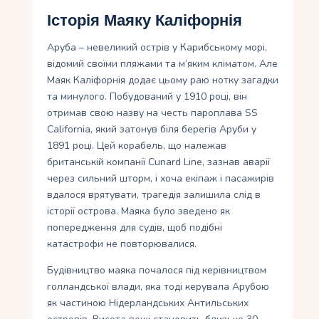
Історія Маяку Каліфорнія
Аруба – невеликий острів у Карибському морі,
відомий своїми пляжами та м’яким кліматом. Але
Маяк Каліфорнія додає цьому раю нотку загадки
та минулого. Побудований у 1910 році, він
отримав свою назву на честь пароплава SS
California, який затонув біля берегів Аруби у
1891 році. Цей корабель, що належав
британській компанії Cunard Line, зазнав аварії
через сильний шторм, і хоча екіпаж і пасажирів
вдалося врятувати, трагедія залишила слід в
історії острова. Маяка було зведено як
попередження для судів, щоб подібні
катастрофи не повторювалися.
Будівництво маяка почалося під керівництвом
голландської влади, яка тоді керувала Арубою
як частиною Нідерландських Антильських