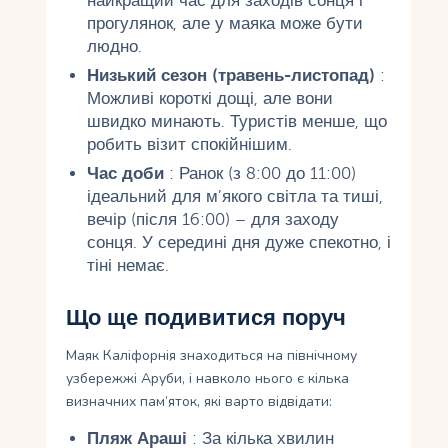
найкращий час для заходів сонця і
прогулянок, але у маяка може бути
людно.
Низький сезон (травень-листопад)
:
Можливі короткі дощі, але вони
швидко минають. Туристів менше, що
робить візит спокійнішим.
Час доби
: Ранок (з 8:00 до 11:00)
ідеальний для м’якого світла та тиші,
вечір (після 16:00) – для заходу
сонця. У середині дня дуже спекотно, і
тіні немає.
Що ще подивитися поруч
Маяк Каліфорнія знаходиться на північному
узбережжі Аруби, і навколо нього є кілька
визначних пам’яток, які варто відвідати:
Пляж Араші
: За кілька хвилин