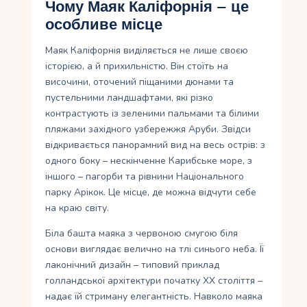
Чому Маяк Каліфорнія – це
особливе місце
Маяк Каліфорнія виділяється не лише своєю
історією, а й прихильністю. Він стоїть на
височини, оточений піщаними дюнами та
пустельними ландшафтами, які різко
контрастують із зеленими пальмами та білими
пляжами західного узбережжя Аруби. Звідси
відкривається панорамний вид на весь острів: з
одного боку – нескінченне Карибське море, з
іншого – пагорби та рівнини Національного
парку Арікок. Це місце, де можна відчути себе
на краю світу.
Біла башта маяка з червоною смугою біля
основи виглядає велично на тлі синього неба. Її
лаконічний дизайн – типовий приклад
голландської архітектури початку XX століття –
надає їй стриману елегантність. Навколо маяка