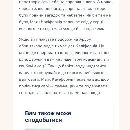
перетворюють небо на справжнє диво. А може,
через те, що він нагадує про часи, коли море
було повним загадок та небезпек. Як би там не
було, Маяк Каліфорнія залишає слід у серці
кожного, хто піднімається до його підніжжя.
Якщо ви плануєте подорож на Арубу,
обов’язково виділіть час для Каліфорнія. Це
місце, де природа та історія зливаються в одне
ціле, даруючи вам не лише гарні краєвиди, а й
глибокі емоції. Так що беріть воду, надягайте
капелюх і вирушайте до цього карибського
вартового. Маяк Каліфорнія чекає на вас, щоб
поділитися своїми таємницями та подарувати
спогади, які залишаться з вами назавжди.
Вам також може
сподобатися