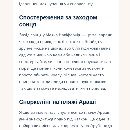
ідеальний для купання чи сноркелінгу.
Спостереження за заходом
сонця
Захід сонця у Маяка Каліфорнія — це те, заради
чого сюди приїжджає багато хто. Знайдіть
зручне місце на дюнах або біля підніжжя маяка,
сядьте з чашкою кави або келихом вина і
спостерігайте, як сонце повільно опускається в
море. Це момент, коли хочеться замовкнути і
просто вбирати красу. Місцеві жителі часто
привозять сюди пледи і влаштовують пікніки,
так що ви можете наслідувати їхній приклад.
Сноркелінг на пляжі Араші
Якщо ви маєте час, спустіться до пляжу Араші,
який знаходиться прямо під маяком. Це одне із
найкращих місць для сноркелінгу на Арубі: вода