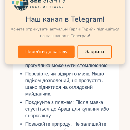
Щоб ваш візит до Маяка Каліфорнія пройшов
якнайкраще, ось кілька рекомендацій:
Наш канал в Telegram!
Приїжджайте на захід сонця: Це
Хочете отримувати актуальні Гарячі Тури? - підпишіться
найкращий час для відвідування.
на наш канал в Телеграм!
Візьміть плед і перекушування, щоб
насолодитися моментом.
Перейти до каналу
Закрити
Уникайте полуденної спеки: З 12:00
до 15:00 сонце занадто сильне, і
прогулянка може бути стомлюючою.
Перевірте, чи відкрито маяк: Якщо
підйом дозволений, не пропустіть
шанс піднятися на оглядовий
майданчик.
Поєднуйте з пляжем: Після маяка
спустіться до Араш для купання або
сноркелінгу.
Поважайте природу: Не залишайте