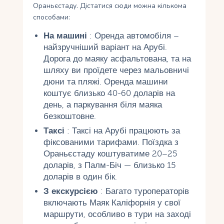
Ораньєстаду. Дістатися сюди можна кількома
способами:
На машині
: Оренда автомобіля –
найзручніший варіант на Арубі.
Дорога до маяку асфальтована, та на
шляху ви проїдете через мальовничі
дюни та пляжі. Оренда машини
коштує близько 40-60 доларів на
день, а паркування біля маяка
безкоштовне.
Таксі
: Таксі на Арубі працюють за
фіксованими тарифами. Поїздка з
Ораньєстаду коштуватиме 20–25
доларів, з Палм-Біч — близько 15
доларів в один бік.
З екскурсією
: Багато туроператорів
включають Маяк Каліфорнія у свої
маршрути, особливо в тури на заході