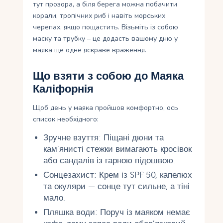
тут прозора, а біля берега можна побачити
корали, тропічних риб і навіть морських
черепах, якщо пощастить. Візьміть із собою
маску та трубку – це додасть вашому дню у
маяка ще одне яскраве враження.
Що взяти з собою до Маяка
Каліфорнія
Щоб день у маяка пройшов комфортно, ось
список необхідного:
Зручне взуття: Піщані дюни та
кам’янисті стежки вимагають кросівок
або сандалів із гарною підошвою.
Сонцезахист: Крем із SPF 50, капелюх
та окуляри — сонце тут сильне, а тіні
мало.
Пляшка води: Поруч із маяком немає