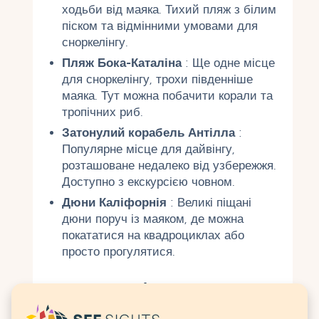
ходьби від маяка. Тихий пляж з білим
піском та відмінними умовами для
сноркелінгу.
Пляж Бока-Каталіна
: Ще одне місце
для сноркелінгу, трохи південніше
маяка. Тут можна побачити корали та
тропічних риб.
Затонулий корабель Антілла
:
Популярне місце для дайвінгу,
розташоване недалеко від узбережжя.
Доступно з екскурсією човном.
Дюни Каліфорнія
: Великі піщані
дюни поруч із маяком, де можна
покататися на квадроциклах або
просто прогулятися.
Поради для ідеального дня у
Каліфорнія