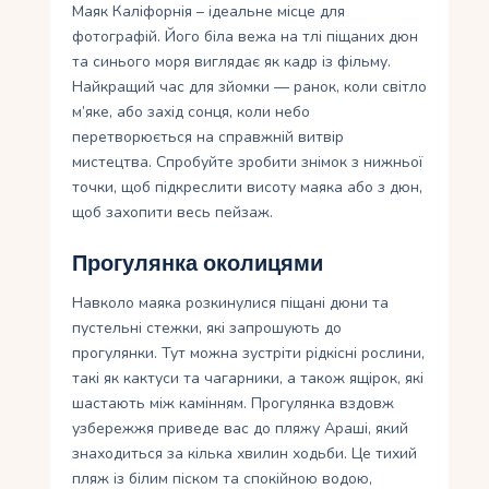
Маяк Каліфорнія – ідеальне місце для
фотографій. Його біла вежа на тлі піщаних дюн
та синього моря виглядає як кадр із фільму.
Найкращий час для зйомки — ранок, коли світло
м’яке, або захід сонця, коли небо
перетворюється на справжній витвір
мистецтва. Спробуйте зробити знімок з нижньої
точки, щоб підкреслити висоту маяка або з дюн,
щоб захопити весь пейзаж.
Прогулянка околицями
Навколо маяка розкинулися піщані дюни та
пустельні стежки, які запрошують до
прогулянки. Тут можна зустріти рідкісні рослини,
такі як кактуси та чагарники, а також ящірок, які
шастають між камінням. Прогулянка вздовж
узбережжя приведе вас до пляжу Араші, який
знаходиться за кілька хвилин ходьби. Це тихий
пляж із білим піском та спокійною водою,