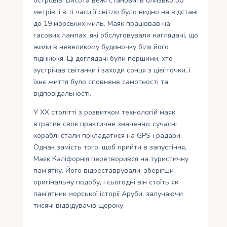
островів. Висота вежі становить близько 30
метрів, і в ті часи її світло було видно на відстані
до 19 морських миль. Маяк працював на
гасових лампах, які обслуговували наглядачі, що
жили в невеликому будиночку біля його
підніжжя. Ці доглядачі були першими, хто
зустрічав світанки і заходи сонця з цієї точки, і
їхнє життя було сповнене самотності та
відповідальності.
У XX столітті з розвитком технологій маяк
втратив своє практичне значення: сучасні
кораблі стали покладатися на GPS і радари.
Однак замість того, щоб прийти в запустіння,
Маяк Каліфорнія перетворився на туристичну
пам’ятку. Його відреставрували, зберігши
оригінальну подобу, і сьогодні він стоїть як
пам’ятник морської історії Аруби, залучаючи
тисячі відвідувачів щороку.