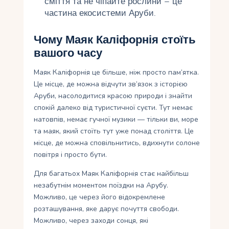
сміття та не чіпайте рослини – це
частина екосистеми Аруби.
Чому Маяк Каліфорнія стоїть
вашого часу
Маяк Каліфорнія це більше, ніж просто пам’ятка.
Це місце, де можна відчути зв’язок з історією
Аруби, насолодитися красою природи і знайти
спокій далеко від туристичної суєти. Тут немає
натовпів, немає гучної музики — тільки ви, море
та маяк, який стоїть тут уже понад століття. Це
місце, де можна сповільнитись, вдихнути солоне
повітря і просто бути.
Для багатьох Маяк Каліфорнія стає найбільш
незабутнім моментом поїздки на Арубу.
Можливо, це через його відокремлене
розташування, яке дарує почуття свободи.
Можливо, через заходи сонця, які