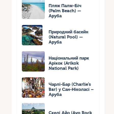
Пляж Палм-Біч
(Palm Beach) —
Аруба
Природний басейн
(Natural Pool) —
Аруба
Національний парк
Арікок (Arikok
National Park)
Чарлі-Бар (Charlie’s
Bar) у Сан-Ніколасі –
Аруба
Скелі Айо (Ayo Rock