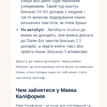
сонця або джип-тури північним
узбережжям. Такий тур коштує
близько 50-80 доларів з людини і
часто включає відвідування інших
визначних пам’яток, як пляж Араші.
На автобусі
: Автобуси Arubus до
маяка не доходять, але можна доїхати
до Палм-Біч (квиток близько 2,5
доларів), а звідти взяти таксі або
пройти пішки (близько 3 кілометрів).
Дорога до маяка проходить через район
Малмок, де розташовані елітні вілли та невеликі
пляжі, отже поїздка сама по собі може стати
частиною пригоди.
Чим зайнятися у Маяка
Каліфорнія
Маяк Каліфорнія – це місце для споглядання та