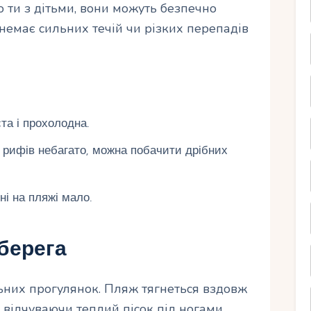
ти з дітьми, вони можуть безпечно
 немає сильних течій чи різких перепадів
та і прохолодна.
а рифів небагато, можна побачити дрібних
ні на пляжі мало.
берега
льних прогулянок. Пляж тягнеться вздовж
 відчуваючи теплий пісок під ногами.