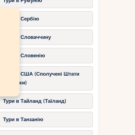
Тури в Румунію
Тури в Сербію
Тури в Словаччину
Тури в Словенію
Тури в США (Сполучені Штати
Америки)
Тури в Тайланд (Таїланд)
Тури в Танзанію