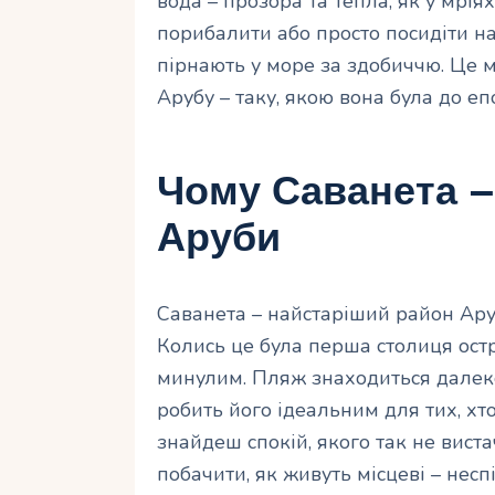
вода – прозора та тепла, як у мрія
порибалити або просто посидіти на 
пірнають у море за здобиччю. Це м
Арубу – таку, якою вона була до еп
Чому Саванета 
Аруби
Саванета – найстаріший район Аруб
Колись це була перша столиця остров
минулим. Пляж знаходиться далеко
робить його ідеальним для тих, хто
знайдеш спокій, якого так не вист
побачити, як живуть місцеві – несп