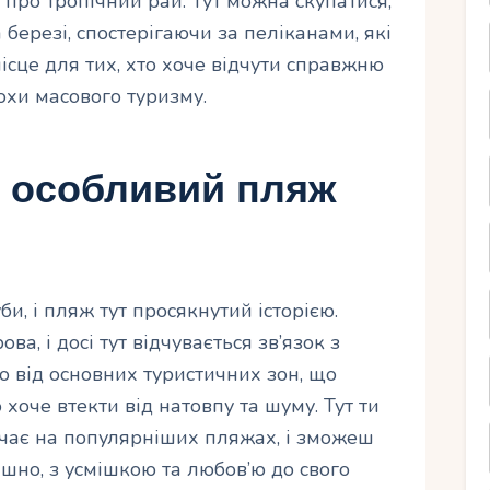
х про тропічний рай. Тут можна скупатися,
березі, спостерігаючи за пеліканами, які
ісце для тих, хто хоче відчути справжню
охи масового туризму.
– особливий пляж
и, і пляж тут просякнутий історією.
а, і досі тут відчувається зв’язок з
 від основних туристичних зон, що
 хоче втекти від натовпу та шуму. Тут ти
ачає на популярніших пляжах, і зможеш
ішно, з усмішкою та любов’ю до свого