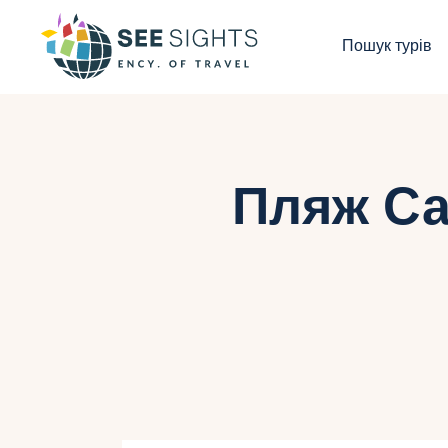
П
Пошук турів
Г
Т
К
Пляж Са
І
Б
К