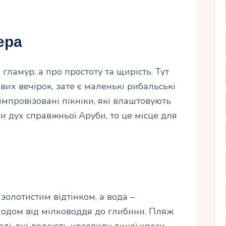
ера
 гламур, а про простоту та щирість. Тут
вих вечірок, зате є маленькі рибальські
імпровізовані пікніки, які влаштовують
и дух справжньої Аруби, то це місце для
 золотистим відтінком, а вода –
ходом від мілководдя до глибини. Пляж
лі, які додають краєвиду дикої краси.