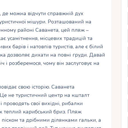
, де можна відчути справжній дух
туристичної мішури. Розташований на
енному районі Саванета, цей пляж –
ає усамітнення, місцевих традицій та
вих барів і натовпів туристів, але є білий
 яка дозволяє дихати на повні груди. Давай
 і розберемося, чому він заслуговує на
овідає свою історію. Саванета
 Це не туристичний центр на кшталт
лі проводять свої вихідні, рибалки
, як теплий карибський бриз. Пляж
 піском та дрібними ділянками гальки, а