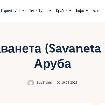
ошук турів
Гарячі тури
Типи Турів
Країни
Інфо
Блог
арячі тури
ипи Турів
раїни
ванета (Savaneta 
нфо
Аруба
лог
онтакти
See Sights
10.03.2025
Укр