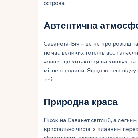
острова.
Автентична атмосф
Саванета-Біч – це не про розкіш та
немає великих готелів або галасли
човни, що хитаються на хвилях, та 
місцеві родини. Якщо хочеш відчут
тебе.
Природна краса
Пісок на Саванет світлий, з легким
кристально чиста, з плавним пере
обрамляють дерева та невеликі ске