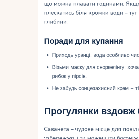
що можна плавати годинами. Якщо 
плескатись біля кромки води – тут
глибини.
Поради для купання
Приходь уранці: вода особливо чис
Візьми маску для сноркелінгу: хоч
рибок у пірсів.
Не забудь сонцезахисний крем – ті
Прогулянки вздовж 
Саванета – чудове місце для пові
узбережжя, і ти можеш іти босоніж,