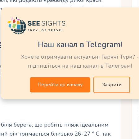
епашки чи шматочки коралів – ідеальні
а Саванета-Біч
Наш канал в Telegram!
Хочете отримувати актуальні Гарячі Тури? -
інує спокійний відпочинок із ноткою
підпишіться на наш канал в Телеграм!
дів спорту, але є безліч способів
Перейти до каналу
Закрити
а біля берега, що робить пляж ідеальним
ий рік тримається близько 26-27 ° C, так