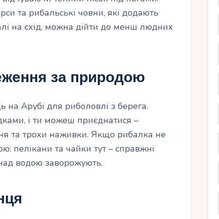
рси та рибальські човни, які додають
лі на схід, можна дійти до менш людних
еження за природою
ь на Арубі для риболовлі з берега.
дками, і ти можеш приєднатися –
ня та трохи наживки. Якщо рибалка не
ою: пелікани та чайки тут – справжні
 над водою заворожують.
онця