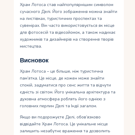
Храм Лотоса став найпопулярнішим символом
сучасного Делі. Його зображення можна знайти
на листівках, туристичних проспектах та
сувенірах. Він часто використовується як місце
для фотосесій та відеозйомок, а також надихає
художників та дизайнерів на створення творів
мистецтва.
Висновок
Храм Лотоса – це більше, ніж туристична
пам’ятка. Це місце, де кожен може знайти
спокій, задуматися про сенс життя та відчути
єдність зі світом. Його унікальна архітектура та
духовна атмосфера роблять його однією з
головних перлин Делі та Індії загалом.
Якщо ви подорожуєте Делі, обов’язково
відвідайте Храм Лотоса. Це унікальне місце
залишить незабутнє враження та дозволить