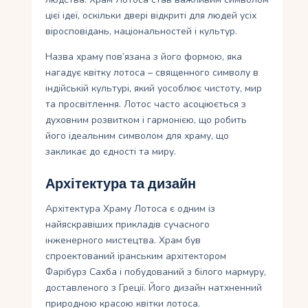
цієї ідеї, оскільки двері відкриті для людей усіх
віросповідань, національностей і культур.
Назва храму пов’язана з його формою, яка
нагадує квітку лотоса – священного символу в
індійській культурі, який уособлює чистоту, мир
та просвітлення. Лотос часто асоціюється з
духовним розвитком і гармонією, що робить
його ідеальним символом для храму, що
закликає до єдності та миру.
Архітектура та дизайн
Архітектура Храму Лотоса є одним із
найяскравіших прикладів сучасного
інженерного мистецтва. Храм був
спроектований іранським архітектором
Фарібурз Сахба і побудований з білого мармуру,
доставленого з Греції. Його дизайн натхненний
природною красою квітки лотоса.