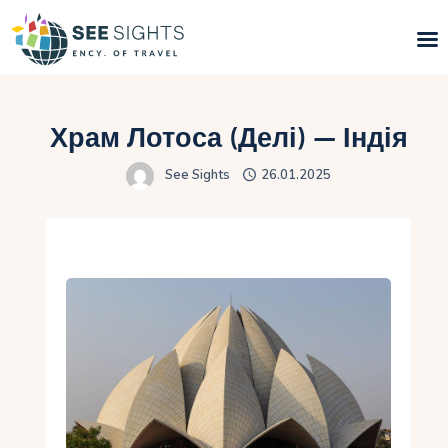
Пошук турів
Храм Лотоса (Делі) — Індія
Гарячі тури
See Sights
26.01.2025
Типи Турів
Країни
Інфо
Блог
Контакти