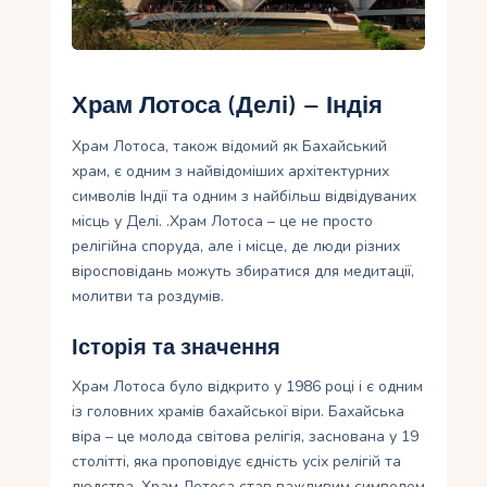
Укр
Ру
Храм Лотоса (Делі) – Індія
Храм Лотоса, також відомий як Бахайський
храм, є одним з найвідоміших архітектурних
символів Індії та одним з найбільш відвідуваних
місць у Делі. .Храм Лотоса – це не просто
релігійна споруда, але і місце, де люди різних
віросповідань можуть збиратися для медитації,
молитви та роздумів.
Історія та значення
Храм Лотоса було відкрито у 1986 році і є одним
із головних храмів бахайської віри. Бахайська
віра – це молода світова релігія, заснована у 19
столітті, яка проповідує єдність усіх релігій та
людства. Храм Лотоса став важливим символом