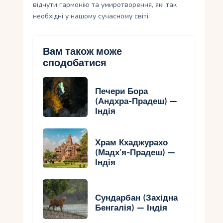
відчути гармонію та умиротворення, які так
необхідні у нашому сучасному світі.
Вам також може
сподобатися
Печери Бора
(Андхра-Прадеш) —
Індія
Храм Кхаджурахо
(Мадх’я-Прадеш) —
Індія
Сундарбан (Західна
Бенгалія) — Індія