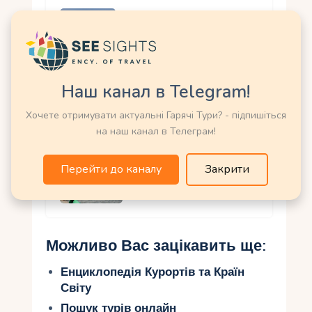
Бодхгайя (Біхар) —
Індія
Наш канал в Telegram!
Базиліка Бом Ісуса
Хочете отримувати актуальні Гарячі Тури? - підпишіться
(Гоа) — Індія
на наш канал в Телеграм!
Перейти до каналу
Закрити
Озеро Чілка (Орісса)
— Індія
Можливо Вас зацікавить ще:
Енциклопедія Курортів та Країн
Світу
Пошук турів онлайн