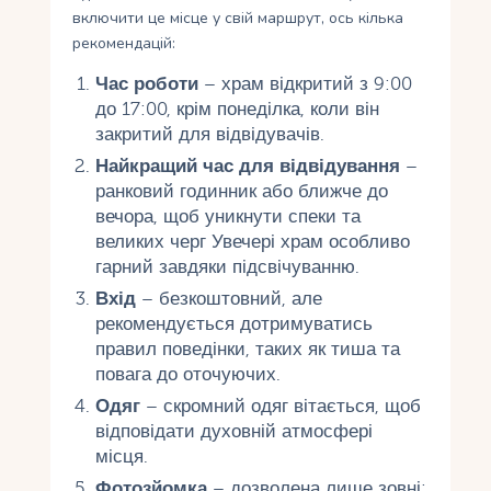
включити це місце у свій маршрут, ось кілька
рекомендацій:
Час роботи
– храм відкритий з 9:00
до 17:00, крім понеділка, коли він
закритий для відвідувачів.
Найкращий час для відвідування
–
ранковий годинник або ближче до
вечора, щоб уникнути спеки та
великих черг Увечері храм особливо
гарний завдяки підсвічуванню.
Вхід
– безкоштовний, але
рекомендується дотримуватись
правил поведінки, таких як тиша та
повага до оточуючих.
Одяг
– скромний одяг вітається, щоб
відповідати духовній атмосфері
місця.
Фотозйомка
– дозволена лише зовні;