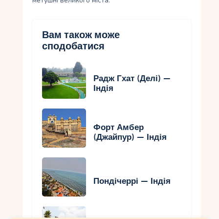
метушні великого міста.
Вам також може
сподобатися
Радж Гхат (Делі) —
Індія
Форт Амбер
(Джайпур) — Індія
Пондічеррі — Індія