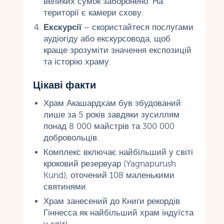
великих сумок заборонено. На
території є камери схову.
Екскурсії
– скористайтеся послугами
аудіогіду або екскурсовода, щоб
краще зрозуміти значення експозицій
та історію храму.
Цікаві факти
Храм Акашардхам був збудований
лише за 5 років завдяки зусиллям
понад 8 000 майстрів та 300 000
добровольців.
Комплекс включає найбільший у світі
кроковий резервуар (Yagnapurush
Kund), оточений 108 маленькими
святинями.
Храм занесений до Книги рекордів
Гіннесса як найбільший храм індуїста