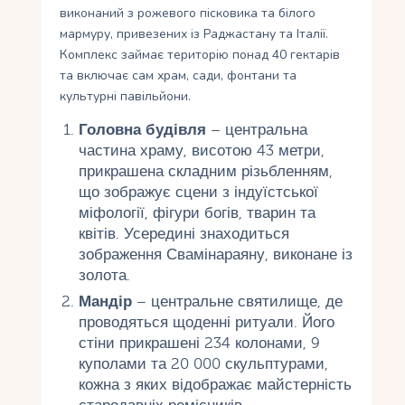
виконаний з рожевого пісковика та білого
мармуру, привезених із Раджастану та Італії.
Комплекс займає територію понад 40 гектарів
та включає сам храм, сади, фонтани та
культурні павільйони.
Головна будівля
– центральна
частина храму, висотою 43 метри,
прикрашена складним різьбленням,
що зображує сцени з індуїстської
міфології, фігури богів, тварин та
квітів. Усередині знаходиться
зображення Свамінараяну, виконане із
золота.
Мандір
– центральне святилище, де
проводяться щоденні ритуали. Його
стіни прикрашені 234 колонами, 9
куполами та 20 000 скульптурами,
кожна з яких відображає майстерність