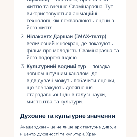
життю та вченню Свамінараяна. Тут
використовуються анімаційні
технології, які пожвавлюють сцени з
його життя.
Нілакантх Даршан (IMAX-театр)
–
величезний кіноекран, де показують
фільм про молодість Свамінараяна та
його подорожі Індією.
Культурний водний тур
– поїздка
човном штучним каналом, де
відвідувачі можуть побачити сценки,
що зображують досягнення
стародавньої Індії в галузі науки,
мистецтва та культури.
Духовне та культурне значення
Акашардхам – це не лише архітектурне диво, а
й центр духовності та культури. Храм