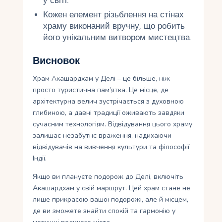
у світі.
Кожен елемент різьблення на стінах
храму виконаний вручну, що робить
його унікальним витвором мистецтва.
Висновок
Храм Акашардхам у Делі – це більше, ніж
просто туристична пам’ятка. Це місце, де
архітектурна велич зустрічається з духовною
глибиною, а давні традиції оживають завдяки
сучасним технологіям. Відвідування цього храму
залишає незабутнє враження, надихаючи
відвідувачів на вивчення культури та філософії
Індії.
Якщо ви плануєте подорож до Делі, включіть
Акашардхам у свій маршрут. Цей храм стане не
лише прикрасою вашої подорожі, але й місцем,
де ви зможете знайти спокій та гармонію у