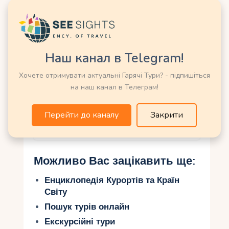
Базиліка Бом Ісуса
(Гоа) — Індія
Наш канал в Telegram!
Гімалаї – Індія
Хочете отримувати актуальні Гарячі Тури? - підпишіться
на наш канал в Телеграм!
Кумбха Мела — Індія
Перейти до каналу
Закрити
Можливо Вас зацікавить ще:
Енциклопедія Курортів та Країн
Світу
Пошук турів онлайн
Екскурсійні тури