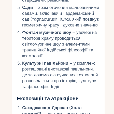
стародавніх ремісників.
Сади
– храм оточений мальовничими
садами, включаючи Гарденіанський
сад (Yagnapurush Kund), який поєднує
геометричну красу і духовне значення.
Фонтан музичного шоу
– увечері на
території храму проводиться
світломузичне шоу з елементами
традиційної індійської філософії та
космології.
Культурні павільйони
– у комплексі
розташовані виставкові павільйони,
де за допомогою сучасних технологій
розповідається про історію, культуру
та філософію Індії.
Експозиції та атракціони
Сахаджананд Даршан (Холл
гармонії)
– виставка, присвячена