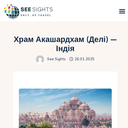
Пошук турів
Храм Акашардхам (Делі) —
Гарячі тури
Індія
See Sights
26.01.2025
Типи Турів
Країни
Інфо
Блог
Контакти