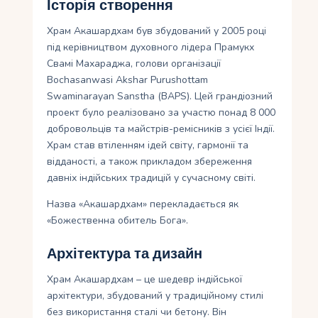
Історія створення
Храм Акашардхам був збудований у 2005 році
під керівництвом духовного лідера Прамукх
Свамі Махараджа, голови організації
Bochasanwasi Akshar Purushottam
Swaminarayan Sanstha (BAPS). Цей грандіозний
проект було реалізовано за участю понад 8 000
добровольців та майстрів-ремісників з усієї Індії.
Храм став втіленням ідей світу, гармонії та
відданості, а також прикладом збереження
давніх індійських традицій у сучасному світі.
Назва «Акашардхам» перекладається як
«Божественна обитель Бога».
Архітектура та дизайн
Храм Акашардхам – це шедевр індійської
архітектури, збудований у традиційному стилі
без використання сталі чи бетону. Він