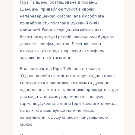
Гора Тайшань, розташована в провінції
Шаньдун, приваблює туристів своєю
неперевершеною красою, але її особлива
привабливість полягає в духовній силі і
магічності. Вона є священним місцем для
багатьох культур і релігій, включаючи буддизм,
даосизм і конфуціанство. Легенди і міфи
оточують цю гору, створюючи атмосферу
загадковості та таємниці.
Вважається, що Гора Тайшань є точкою
з’єднання неба і землі, місцем, де людина може
сполучитися з природою і отримати духовне
відновлення. Багато паломників приходять сюди
для медитації, самоусвідомлення і пошуку
гармонії. Духовна енергія Гори Тайшань впливає
на всіх, хто відвідує це магічне місце,
заповнюючи їх душу спокоєм і внутрішньою
силою.