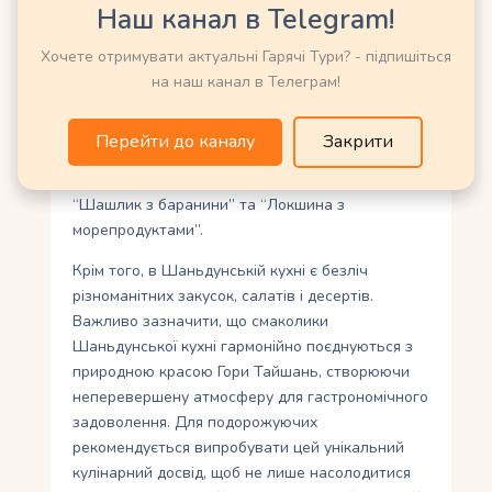
Наш канал в Telegram!
використовують морепродукти та м’ясо.
Тут можна скуштувати такі смаколики, як
Хочете отримувати актуальні Гарячі Тури? - підпишіться
“Жарене равликами”, де свіжоприготовлені
на наш канал в Телеграм!
равлики запечені з ароматними спеціями, або
“Заварена риба”, де риба вариться у прозорому
Перейти до каналу
Закрити
бульйоні разом з травами та овочами. Не менш
популярними стравами є “Копчена грудинка”,
“Шашлик з баранини” та “Локшина з
морепродуктами”.
Крім того, в Шаньдунській кухні є безліч
різноманітних закусок, салатів і десертів.
Важливо зазначити, що смаколики
Шаньдунської кухні гармонійно поєднуються з
природною красою Гори Тайшань, створюючи
неперевершену атмосферу для гастрономічного
задоволення. Для подорожуючих
рекомендується випробувати цей унікальний
кулінарний досвід, щоб не лише насолодитися