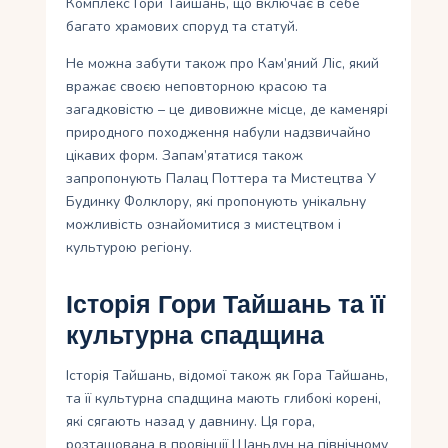
Комплекс Гори Тайшань, що включає в себе
багато храмових споруд та статуй.
Не можна забути також про Кам’яний Ліс, який
вражає своєю неповторною красою та
загадковістю – це дивовижне місце, де каменярі
природного походження набули надзвичайно
цікавих форм. Запам’ятатися також
запропонують Палац Поттера та Мистецтва У
Будинку Фолклору, які пропонують унікальну
можливість ознайомитися з мистецтвом і
культурою регіону.
Історія Гори Тайшань та її
культурна спадщина
Історія Тайшань, відомої також як Гора Тайшань,
та її культурна спадщина мають глибокі корені,
які сягають назад у давнину. Ця гора,
розташована в провінції Шаньдун на північному