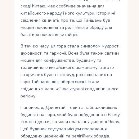
сході Китаю, має особливе значення для
китайського народу і його культури. Історичні
свідчення свідчать про те, що Тайшань був
місцем поклоніння та релігійного обряду для
багатьох поколінь китайців.
З течією часу, ця гора стала символом мудрості,
духовності та гармонії. Вона була також святим
місцем для конфуціанства, буддизму та
традиційного китайського шаманізму. Багато
історичних будов і споруд, розташованих на
гори Тайшань, досі збереглися і стали
свідченням давньої культурної спадщини цього
регіону.
Наприклад, Дзиньтай – один з найважливіших
будинків на гори, який було побудовано в 6-ому
столітті до н.е., за часи правління династії Чжоу.
Цей будинок слугував місцем проведення
обрядових церемоній та релігійних обрядів.