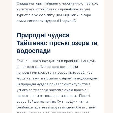
Спадщина Гори Тайшань є неоціненною часткою
культурної історії Китаю і приваблює тисячі
туристів з усього світу, яким ця магічна гора
стала символом мудрості і гармонії.
Природні чудеса
Тайшаню: гірські озера та
водоспади
Тайшань, що знаходиться в провінції Шаньдун,
славиться своїми неперевершеними
природними красотами, серед яких особливе
місце належить гірським озерам та водоспадам.
Ці природні чудеса приваблюють туристів з
усього світу своєю захоплюючою красою і
неповторним атмосферним спокоєм. Гірські
озера Тайшаню, такі як Хунгта, Джинян та
Бейбайхе, здатні зачарувати своїм багатством