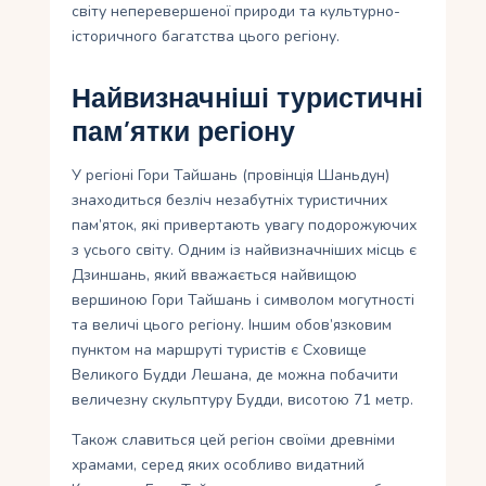
світу неперевершеної природи та культурно-
історичного багатства цього регіону.
Найвизначніші туристичні
пам’ятки регіону
У регіоні Гори Тайшань (провінція Шаньдун)
знаходиться безліч незабутніх туристичних
пам’яток, які привертають увагу подорожуючих
з усього світу. Одним із найвизначніших місць є
Дзиншань, який вважається найвищою
вершиною Гори Тайшань і символом могутності
та величі цього регіону. Іншим обов’язковим
пунктом на маршруті туристів є Сховище
Великого Будди Лешана, де можна побачити
величезну скульптуру Будди, висотою 71 метр.
Також славиться цей регіон своїми древніми
храмами, серед яких особливо видатний