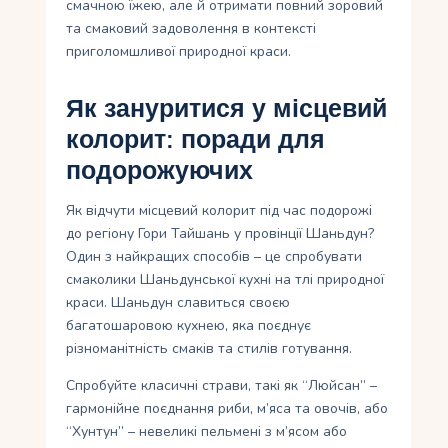
смачною їжею, але й отримати повний зоровий
та смаковий задоволення в контексті
приголомшливої природної краси.
Як зануритися у місцевий
колорит: поради для
подорожуючих
Як відчути місцевий колорит під час подорожі
до регіону Гори Тайшань у провінції Шаньдун?
Один з найкращих способів – це спробувати
смаколики Шаньдунської кухні на тлі природної
краси. Шаньдун славиться своєю
багатошаровою кухнею, яка поєднує
різноманітність смаків та стилів готування.
Спробуйте класичні страви, такі як “Люйсан” –
гармонійне поєднання риби, м’яса та овочів, або
“Хунтун” – невеликі пельмені з м’ясом або