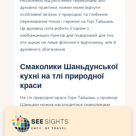
Незалежно від релігійних переконань або
духовної практики, кожен може відчути
особливий зв’язок з природою та глибинне
переживання покоя і гармонії на Горі Тайшань.
Ця духовна сила робить її одним з
найбажаніших пунктів для подорожей для тих,
хто шукає не лише фізичного відпочинку, але й
духовного збагачення.
Смаколики Шаньдунської
кухні на тлі природної
краси
На тлі природної краси Гори Тайшань у провінції
Шаньдун можна насолодитися смаколиками
Шаньдунської кухні, яка є одним із найбільш
визначних аспектів місцевої культури.
Шаньдунська кухня відома своїми багатими
смаками і розмаїттям страв, які часто