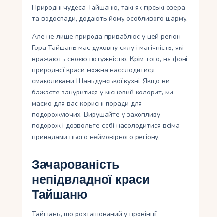
Природні чудеса Тайшаню, такі як гірські озера
та водоспади, додають йому особливого шарму.
Але не лише природа приваблює у цей регіон –
Гора Тайшань має духовну силу і магічність, які
вражають своєю потужністю. Крім того, на фоні
природної краси можна насолодитися
смаколиками Шаньдунської кухні. Якщо ви
бажаєте зануритися у місцевий колорит, ми
маємо для вас корисні поради для
подорожуючих. Вирушайте у захопливу
подорож і дозвольте собі насолодитися всіма
принадами цього неймовірного регіону.
Зачарованість
непідвладної краси
Тайшаню
Тайшань, що розташований у провінції