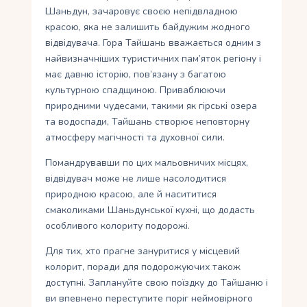
Шаньдун, зачаровує своєю непідвладною
красою, яка не залишить байдужим жодного
відвідувача. Гора Тайшань вважається одним з
найвизначніших туристичних пам’яток регіону і
має давню історію, пов’язану з багатою
культурною спадщиною. Приваблюючи
природними чудесами, такими як гірські озера
та водоспади, Тайшань створює неповторну
атмосферу магічності та духовної сили.
Помандрувавши по цих мальовничих місцях,
відвідувач може не лише насолодитися
природною красою, але й насититися
смаколиками Шаньдунської кухні, що додасть
особливого колориту подорожі.
Для тих, хто прагне зануритися у місцевий
колорит, поради для подорожуючих також
доступні. Заплануйте свою поїздку до Тайшаню і
ви впевнено переступите поріг неймовірного