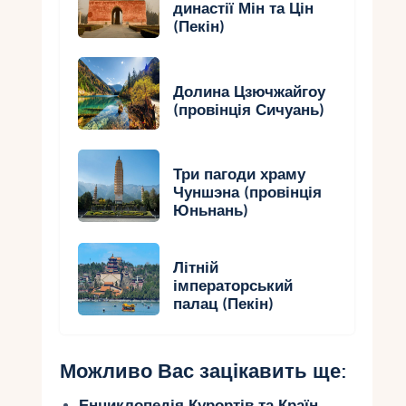
династії Мін та Цін
(Пекін)
Долина Цзючжайгоу
(провінція Сичуань)
Три пагоди храму
Чуншэна (провінція
Юньнань)
Літній
імператорський
палац (Пекін)
Можливо Вас зацікавить ще:
Енциклопедія Курортів та Країн