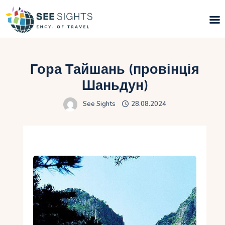
Пошук турів
Гора Тайшань (провінція
Гарячі тури
Шаньдун)
See Sights
28.08.2024
Типи Турів
Країни
Інфо
Блог
Контакти