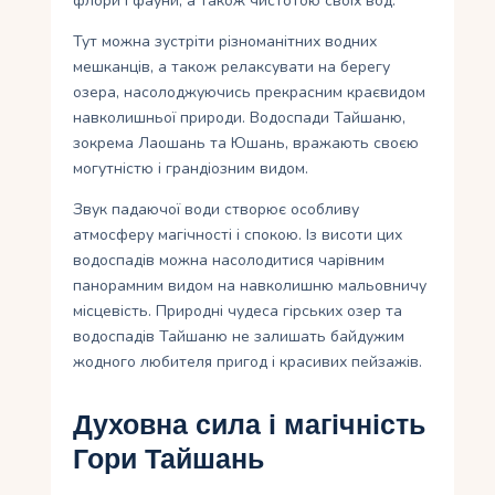
флори і фауни, а також чистотою своїх вод.
Тут можна зустріти різноманітних водних
мешканців, а також релаксувати на берегу
озера, насолоджуючись прекрасним краєвидом
навколишньої природи. Водоспади Тайшаню,
зокрема Лаошань та Юшань, вражають своєю
могутністю і грандіозним видом.
Звук падаючої води створює особливу
атмосферу магічності і спокою. Із висоти цих
водоспадів можна насолодитися чарівним
панорамним видом на навколишню мальовничу
місцевість. Природні чудеса гірських озер та
водоспадів Тайшаню не залишать байдужим
жодного любителя пригод і красивих пейзажів.
Духовна сила і магічність
Гори Тайшань