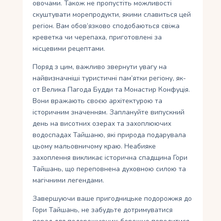
овочами. Також не пропустіть можливості
скуштувати морепродукти, якими славиться цей
регіон. Вам обов’язково сподобаються свіжа
креветка чи черепаха, приготовлені за
місцевими рецептами.
Поряд з цим, важливо звернути увагу на
найвизначніші туристичні пам’ятки регіону, як-
от Велика Пагода Будди та Монастир Конфуція.
Вони вражають своєю архітектурою та
історичним значенням. Заплануйте випускний
день на висотних озерах та захоплюючих
водоспадах Тайшаню, які природа подарувала
цьому мальовничому краю. Неабияке
захоплення викликає історична спадщина Гори
Тайшань, що переповнена духовною силою та
магічними легендами.
Завершуючи ваше пригодницьке подорожжя до
Гори Тайшань, не забудьте дотримуватися