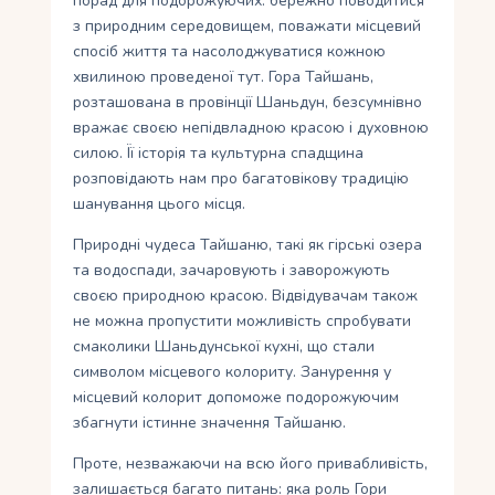
порад для подорожуючих: бережно поводитися
з природним середовищем, поважати місцевий
спосіб життя та насолоджуватися кожною
хвилиною проведеної тут. Гора Тайшань,
розташована в провінції Шаньдун, безсумнівно
вражає своєю непідвладною красою і духовною
силою. Її історія та культурна спадщина
розповідають нам про багатовікову традицію
шанування цього місця.
Природні чудеса Тайшаню, такі як гірські озера
та водоспади, зачаровують і заворожують
своєю природною красою. Відвідувачам також
не можна пропустити можливість спробувати
смаколики Шаньдунської кухні, що стали
символом місцевого колориту. Занурення у
місцевий колорит допоможе подорожуючим
збагнути істинне значення Тайшаню.
Проте, незважаючи на всю його привабливість,
залишається багато питань: яка роль Гори