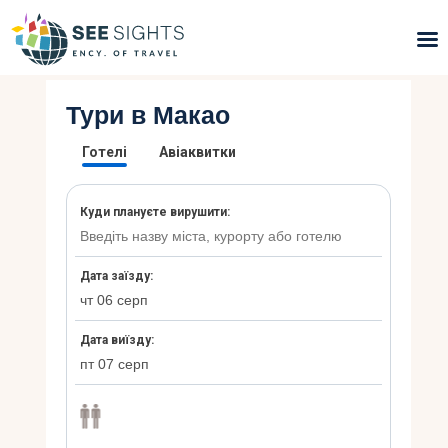
Тури в Макао
Пошук турів
Гарячі тури
Типи Турів
Країни
Інфо
Блог
Контакти