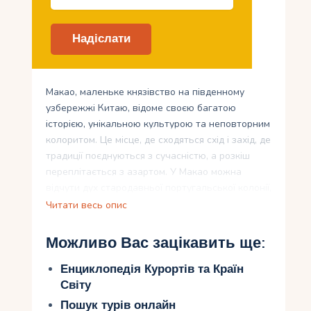
Макао, маленьке князівство на південному
узбережжі Китаю, відоме своєю багатою
історією, унікальною культурою та неповторним
колоритом. Це місце, де сходяться схід і захід, де
традиції поєднуються з сучасністю, а розкіш
переплітається з азартом. У Макао можна
відчути дух стародавньої португальської колонії,
побачити найвизначніші пам’ятки, насолодитися
Читати весь опис
розкішчю казино та розвагами, а також
скуштувати неповторну маканську кухню. А для
Можливо Вас зацікавить ще:
справжніх дослідників у цьому мальовничому
куточку приховано безліч секретних місць.
Енциклопедія Курортів та Країн
Приголомшлива Макао чекає на своїх
Світу
відвідувачів з великим бажанням подарувати
Пошук турів онлайн