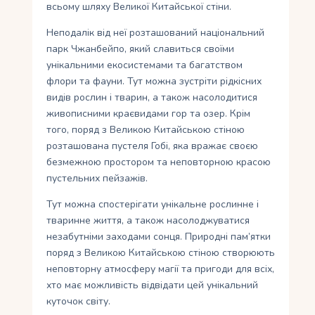
всьому шляху Великої Китайської стіни.
Неподалік від неї розташований національний
парк Чжанбейпо, який славиться своїми
унікальними екосистемами та багатством
флори та фауни. Тут можна зустріти рідкісних
видів рослин і тварин, а також насолодитися
живописними краєвидами гор та озер. Крім
того, поряд з Великою Китайською стіною
розташована пустеля Гобі, яка вражає своєю
безмежною простором та неповторною красою
пустельних пейзажів.
Тут можна спостерігати унікальне рослинне і
тваринне життя, а також насолоджуватися
незабутніми заходами сонця. Природні пам’ятки
поряд з Великою Китайською стіною створюють
неповторну атмосферу магії та пригоди для всіх,
хто має можливість відвідати цей унікальний
куточок світу.