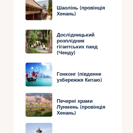
Шаолінь (провінція
Хенань)
Дослідницький
розплідник
гігантських панд
(Ченду)
Гонконг (південне
узбережжя Китаю)
Печерні храми
Лунмень (провінція
Хенань)