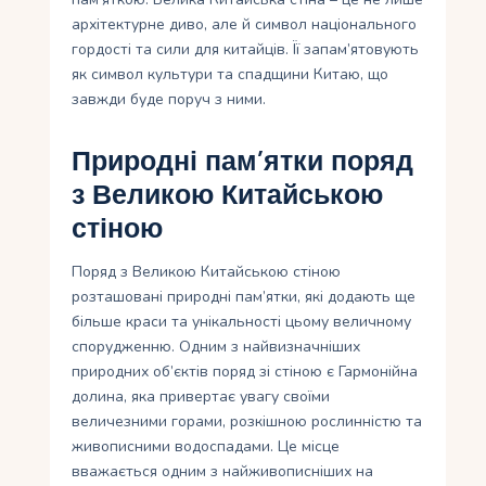
архітектурне диво, але й символ національного
гордості та сили для китайців. Її запам’ятовують
як символ культури та спадщини Китаю, що
завжди буде поруч з ними.
Природні пам’ятки поряд
з Великою Китайською
стіною
Поряд з Великою Китайською стіною
розташовані природні пам’ятки, які додають ще
більше краси та унікальності цьому величному
спорудженню. Одним з найвизначніших
природних об’єктів поряд зі стіною є Гармонійна
долина, яка привертає увагу своїми
величезними горами, розкішною рослинністю та
живописними водоспадами. Це місце
вважається одним з найживописніших на