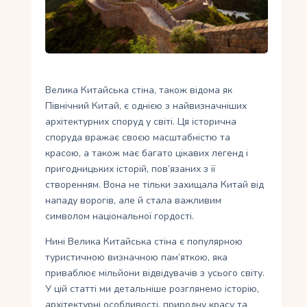
Укр
Ру
Велика Китайська стіна, також відома як
Північний Китай, є однією з найвизначніших
архітектурних споруд у світі. Ця історична
споруда вражає своєю масштабністю та
красою, а також має багато цікавих легенд і
пригодницьких історій, пов’язаних з її
створенням. Вона не тільки захищала Китай від
нападу ворогів, але й стала важливим
символом національної гордості.
Нині Велика Китайська стіна є популярною
туристичною визначною пам’яткою, яка
приваблює мільйони відвідувачів з усього світу.
У цій статті ми детальніше розглянемо історію,
архітектурні особливості, природну красу та