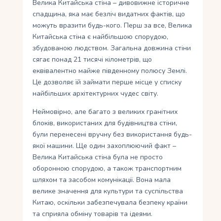
Велика Китайська стіна – дивовижне історичне
спадщина, яка має безліч видатних фактів, що
можуть вразити будь-кого. Перш за все, Велика
Китайська стіна є найбільшою спорудою,
збудованою людством. Загальна довжина стіни
сягає понад 21 тисячі кілометрів, що
еквівалентно майже південному полюсу Землі.
Це дозволяє їй займати перше місце у списку
найбільших архітектурних чудес світу.
Неймовірно, але багато з великих гранітних
блоків, використаних для будівництва стіни,
були перенесені вручну без використання будь-
якої машини. Ще один захоплюючий факт –
Велика Китайська стіна була не просто
оборонною спорудою, а також транспортним
шляхом та засобом комунікації. Вона мала
велике значення для культури та суспільства
Китаю, оскільки забезпечувала безпеку країни
та сприяла обміну товарів та ідеями.