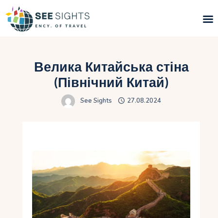
Пошук турів
Велика Китайська стіна
Гарячі тури
(Північний Китай)
See Sights
27.08.2024
Типи Турів
Країни
Інфо
Блог
Контакти