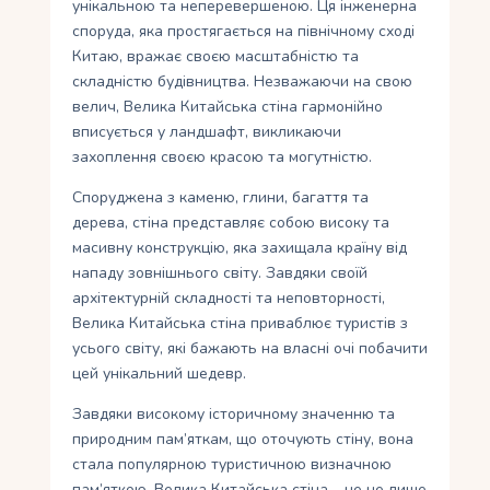
унікальною та неперевершеною. Ця інженерна
споруда, яка простягається на північному сході
Китаю, вражає своєю масштабністю та
складністю будівництва. Незважаючи на свою
велич, Велика Китайська стіна гармонійно
вписується у ландшафт, викликаючи
захоплення своєю красою та могутністю.
Споруджена з каменю, глини, багаття та
дерева, стіна представляє собою високу та
масивну конструкцію, яка захищала країну від
нападу зовнішнього світу. Завдяки своїй
архітектурній складності та неповторності,
Велика Китайська стіна приваблює туристів з
усього світу, які бажають на власні очі побачити
цей унікальний шедевр.
Завдяки високому історичному значенню та
природним пам’яткам, що оточують стіну, вона
стала популярною туристичною визначною
пам’яткою. Велика Китайська стіна – це не лише