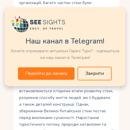
організацій, багато частин стіни були
реставровані та відновлені до свого
колишнього величезного вигляду.
Спеціалісти використовують традиційні
будівельні матеріали та методи, щоб
Наш канал в Telegram!
забезпечити аутентичність структури. Процес
реставрації полягає не лише у відновленні
Хочете отримувати актуальні Гарячі Тури? - підпишіться
фізичного стану стіни, а й у збереженні її
на наш канал в Телеграм!
історичного контексту. Важливо зберегти
оригінальний характер та архітектурну цінність
Перейти до каналу
Закрити
Великої Китайської стіни.
Для цього проводяться дослідження, якими
встановлюються історичні етапи розвитку стіни,
розуміння способу життя людей, які її будували,
а також деталей конструкції. Однак,
збереження Великої Китайської стіни постає
перед викликами сучасності. Наростання
туристичного потоку, природні катаклізми та