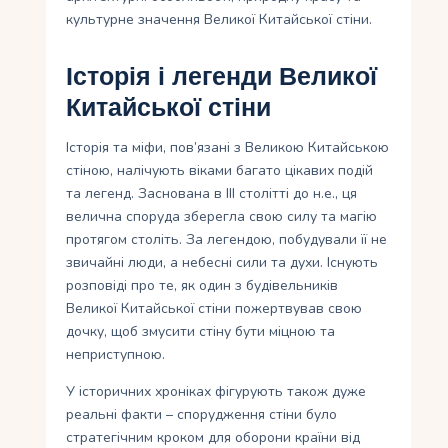
культурне значення Великої Китайської стіни.
Історія і легенди Великої
Китайської стіни
Історія та міфи, пов’язані з Великою Китайською
стіною, налічують віками багато цікавих подій
та легенд. Заснована в III столітті до н.е., ця
велична споруда зберегла свою силу та магію
протягом століть. За легендою, побудували її не
звичайні люди, а небесні сили та духи. Існують
розповіді про те, як один з будівельників
Великої Китайської стіни пожертвував свою
дочку, щоб змусити стіну бути міцною та
неприступною.
У історичних хроніках фігурують також дуже
реальні факти – спорудження стіни було
стратегічним кроком для оборони країни від