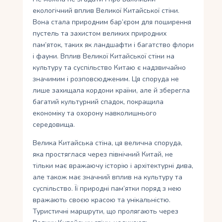
екологічний вплив Великої Китайської стіни.
Вона стала природним бар’єром для поширення
пустель та захистом великих природних
пам’яток, таких як ландшафти і багатство флори
і фауни. Вплив Великої Китайської стіни на
культуру та суспільство Китаю є надзвичайно
значимим і розповсюдженим. Ця споруда не
лише захищала кордони країни, але й зберегла
багатий культурний спадок, покращила
економіку та охорону навколишнього
середовища.
Велика Китайська стіна, ця велична споруда,
яка простяглася через північний Китай, не
тільки має вражаючу історію і архітектурні дива,
але також має значний вплив на культуру та
суспільство. Її природні пам’ятки поряд з нею
вражають своєю красою та унікальністю.
Туристичні маршрути, що пролягають через