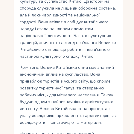
культуру та суспільство Китаю. Ця історична
споруда служила не лише як оборонна система,
але й як символ єдності та національної
гордості. Вона втілює в собі дух китайського
народу і стала важливим елементом
національної ідентичності. Багато культурних
традицій, звичаїв та легенд пов’язані з Великою
Китайською стіною, що робить її невід’ємною
частиною культурного спадку Китаю.
Крім того, Велика Китайська стіна має значний
економічний вплив на суспільство. Вона
приваблює туристів з усього світу, що сприяє
розвитку туристичної галузі та створенню
робочих місць для місцевого населення. Також,
будучи одним з найвизначніших архітектурних
див світу, Велика Китайська стіна привертає
увагу дослідників, археологів та архітекторів, які
досліджують її конструкцію та матеріали.
Не можна не згадати і про важливий