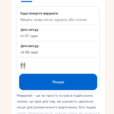
Укр
Ру
Маврикій – це не просто острів в Індійському
океані, це мрія для пар, які шукають ідеальне
місце для романтичного відпочинку. Білі піщані
пляжі, блакитна вода, заходи сонця, які хочеться