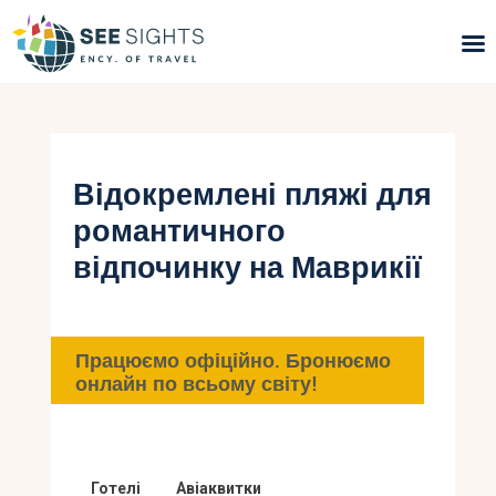
Пошук турів
Гарячі тури
Відокремлені пляжі для
романтичного
Типи Турів
відпочинку на Маврикії
Країни
Інфо
Працюємо офіційно. Бронюємо
онлайн по всьому світу!
Блог
Контакти