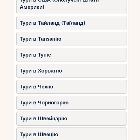
атмосфера.
Америки)
Що робити?
Плавання, прогулянки
вздовж узбережжя, вечеря у
Тури в Тайланд (Таїланд)
прибережному ресторані.
Де зупинитись?
Trou aux Biches
Тури в Танзанію
Beachcomber Golf Resort & Spa.
Тури в Туніс
Як зробити романтичний
відпочинок на пляжі ще
Тури в Хорватію
кращим?
Тури в Чехію
Організуйте вечерю на
пляжі.
Багато готелів пропонують
Тури в Чорногорію
приватні вечері прямо на піску.
Орендуйте човен.
Вирушайте на
Тури в Швейцарію
прогулянку на заході сонця, щоб
насолодитися природою на самоті.
Тури в Швецію
Проведіть день на безлюдному