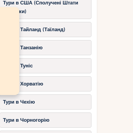
Тури в США (Сполучені Штати
Америки)
Тури в Тайланд (Таїланд)
Тури в Танзанію
Тури в Туніс
Тури в Хорватію
Тури в Чехію
Тури в Чорногорію