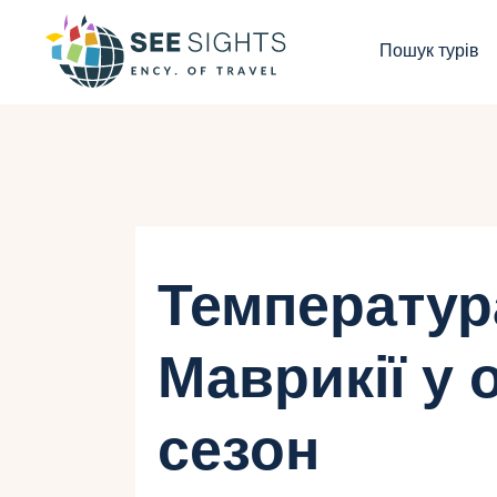
П
Пошук турів
Г
Т
К
І
Температур
Б
Маврикії у
К
сезон