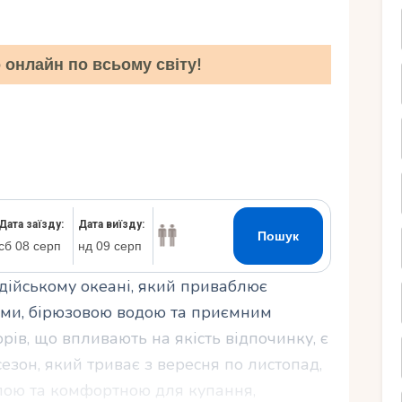
Ру
онлайн по всьому світу!
ндійському океані, який приваблює
ами, бірюзовою водою та приємним
рів, що впливають на якість відпочинку, є
езон, який триває з вересня по листопад,
лою та комфортною для купання,