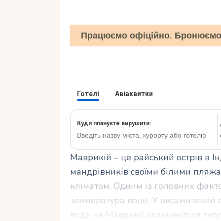
Працюємо офіційно. Бронюємо 
Маврикій – це райський острів в І
мандрівників своїми білими пляж
кліматом. Одним із головних факто
температура води. У оксамитовий с
вода на Маврикії залишається теп