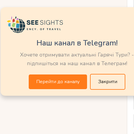
.
, серфінг, фотосесії.
 розташований на північно-західному
Наш канал в Telegram!
атмосфера, а вода залишається теплою
Хочете отримувати актуальні Гарячі Тури? -
підпишіться на наш канал в Телеграм!
.
ки, йога, купання.
Перейти до каналу
Закрити
го узбережжя славиться своєю теплою та
ся в лагунах і насолоджуватися повною
.