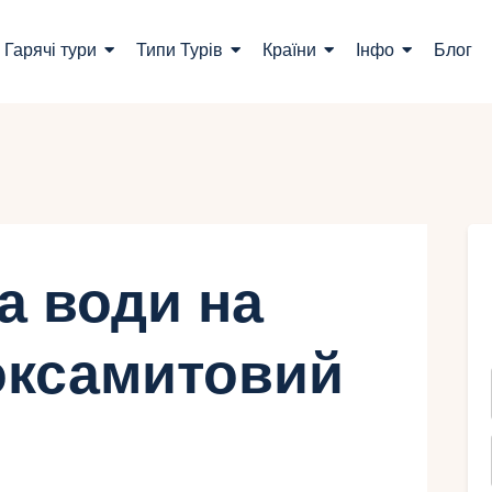
ошук турів
Гарячі тури
Типи Турів
Країни
Інфо
Блог
арячі тури
ипи Турів
раїни
нфо
а води на
лог
 оксамитовий
онтакти
Укр