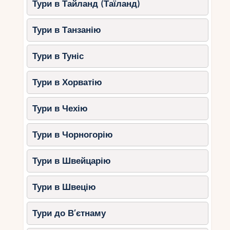
Тури в Тайланд (Таїланд)
гостям.
8. Anantara The Palm Dubai
Тури в Танзанію
Resort, Дубай
Тури в Туніс
Цей курорт відомий своїм розкішним дизайном
та відмінним сервісом:
Тури в Хорватію
Лагуни та басейни
: Прямий доступ
до лагун та окремі басейни для дітей.
Тури в Чехію
Дитячий клуб
: Проводить творчі
майстер-класи, спортивні змагання та
Тури в Чорногорію
тематичні вечірки.
Спа для дітей та підлітків
:
Тури в Швейцарію
Унікальна можливість розслабитися
всією родиною.
Тури в Швецію
9. Ajman Saray, Аджман
Тури до В’єтнаму
Якщо ви шукаєте більш спокійне і відокремлене