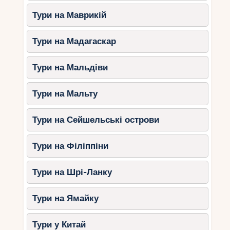
Уточнюйте наявність додаткових
послуг: послуги няні, спеціальні
Тури на Маврикій
дитячі програми та меню.
Тури на Мадагаскар
Висновок
Тури на Мальдіви
ОАЕ – це країна, де кожна сім’я знайде
ідеальний курорт для відпочинку. Від розкішних
готелів у Дубаї до спокійних куточків у
Тури на Мальту
Фуджейрі та Рас-ель-Хаймі кожен курорт
пропонує унікальні можливості для відпочинку з
Тури на Сейшельські острови
дітьми. Плануйте свою подорож і
насолоджуйтесь незабутнім часом в одній із
Тури на Філіппіни
найгостинніших країн світу!
Тури на Шрі-Ланку
Тури на Ямайку
Тури у Китай