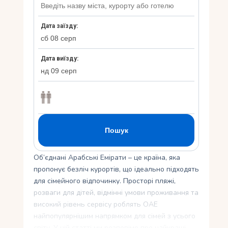
Укр
Ру
Об’єднані Арабські Емірати – це країна, яка
пропонує безліч курортів, що ідеально підходять
для сімейного відпочинку. Просторі пляжі,
розваги для дітей, відмінні умови проживання та
високий рівень сервісу роблять ОАЕ
найпопулярнішим напрямком для сімей з усього
світу. У цій статті ми розповімо про найкращі