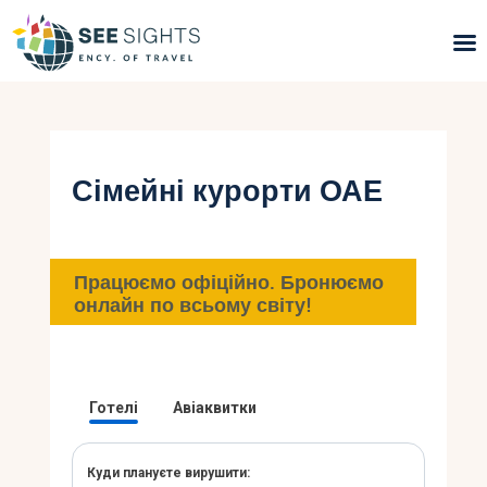
Пошук турів
Гарячі тури
Сімейні курорти ОАЕ
Типи Турів
Країни
Працюємо офіційно. Бронюємо
онлайн по всьому світу!
Інфо
Блог
Контакти