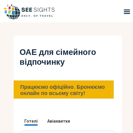
Пошук турів
Гарячі тури
ОАЕ для сімейного
відпочинку
Типи Турів
Країни
Працюємо офіційно. Бронюємо
Інфо
онлайн по всьому світу!
Блог
Контакти