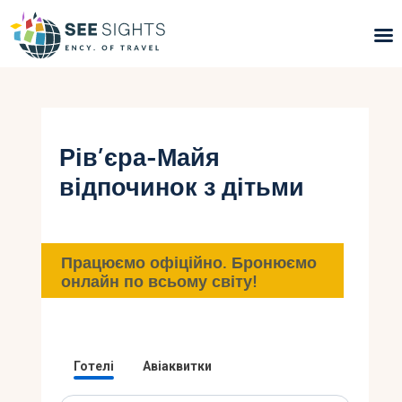
Пошук турів
Гарячі тури
Рів’єра-Майя
відпочинок з дітьми
Типи Турів
Країни
Працюємо офіційно. Бронюємо
Інфо
онлайн по всьому світу!
Блог
Контакти