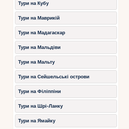
Тури на Кубу
відіграє важливу роль у створенні ідеального
сімейного відпочинку, тому не забудьте
Тури на Маврикій
звернути увагу на дитячі клуби, басейни та інші
вигоди.
Тури на Мадагаскар
Ваша подорож на Рів’єру-Майю стане
незабутньою пригодою, яка залишить світлі
Тури на Мальдіви
спогади у всіх членів сім’ї. Не забудьте
поділитися своїм досвідом і розповісти про свої
Тури на Мальту
улюблені моменти з іншими батьками, щоб
допомогти їм зробити правильний вибір для
наступного сімейного відпочинку.
Тури на Сейшельські острови
Тури на Філіппіни
Тури на Шрі-Ланку
Тури на Ямайку