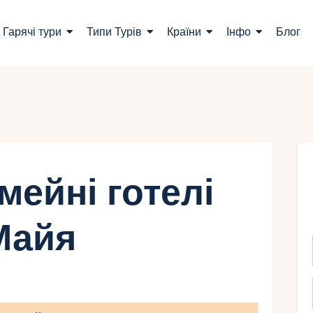
ошук турів
Гарячі тури
Типи Турів
Країни
Інфо
Блог
арячі тури
ипи Турів
раїни
нфо
мейні готелі
лог
Майя
онтакти
Укр