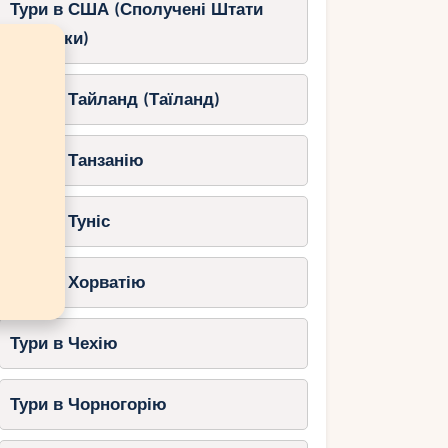
Тури в США (Сполучені Штати
Америки)
Тури в Тайланд (Таїланд)
Тури в Танзанію
Тури в Туніс
Тури в Хорватію
Тури в Чехію
Тури в Чорногорію