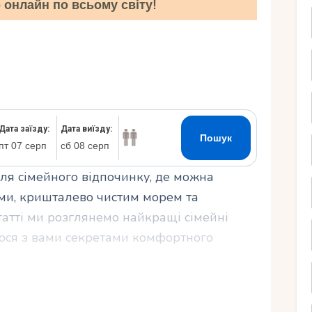
онлайн по всьому світу!
Ру
для сімейного відпочинку, де можна
и, кришталево чистим морем та
татті ми розглянемо найкращі сімейні
мося з вами секретами комфортного
е місце для вашої родини, що пропонує