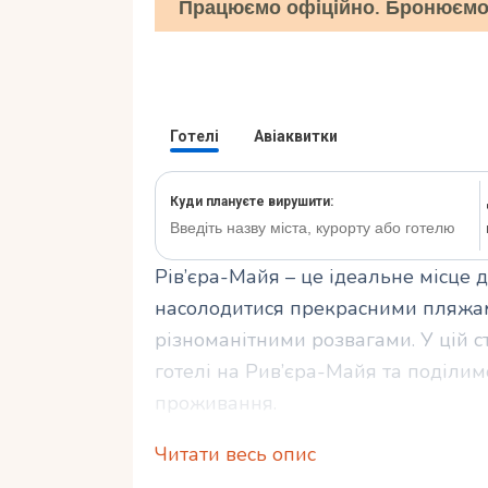
Працюємо офіційно. Бронюємо 
Рів’єра-Майя – це ідеальне місце 
насолодитися прекрасними пляжам
різноманітними розвагами. У цій с
готелі на Рив’єра-Майя та поділи
проживання.
Читати весь опис
Ви дізнаєтеся, як вибрати ідеальн