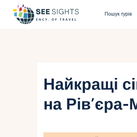
П
Пошук турів
Г
Т
К
І
Найкращі сі
Б
на Рів’єра-
К