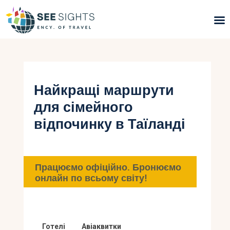
Пошук турів
Гарячі тури
Найкращі маршрути
для сімейного
Типи Турів
відпочинку в Таїланді
Країни
Інфо
Працюємо офіційно. Бронюємо
онлайн по всьому світу!
Блог
Контакти