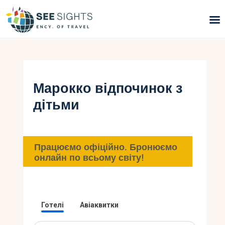
Пошук турів
Гарячі тури
Марокко відпочинок з
дітьми
Типи Турів
Країни
Працюємо офіційно. Бронюємо
Інфо
онлайн по всьому світу!
Блог
Контакти