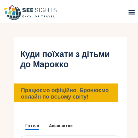
Пошук турів
Гарячі тури
Куди поїхати з дітьми
до Марокко
Типи Турів
Країни
Працюємо офіційно. Бронюємо
Інфо
онлайн по всьому світу!
Блог
Контакти