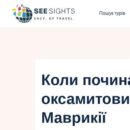
П
Пошук турів
Г
Т
К
І
Коли почин
Б
оксамитови
К
Маврикії