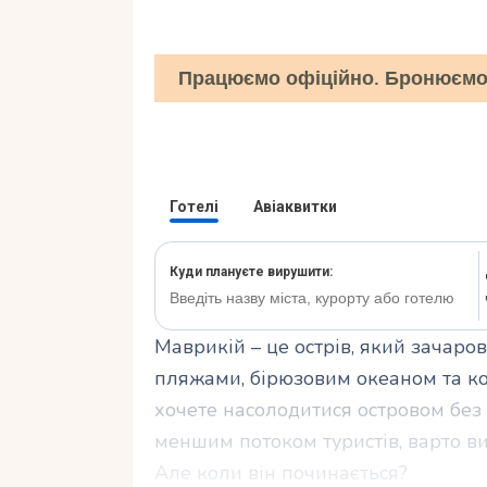
Працюємо офіційно. Бронюємо 
Маврикій – це острів, який зачар
пляжами, бірюзовим океаном та к
хочете насолодитися островом без 
меншим потоком туристів, варто ви
Але коли він починається?