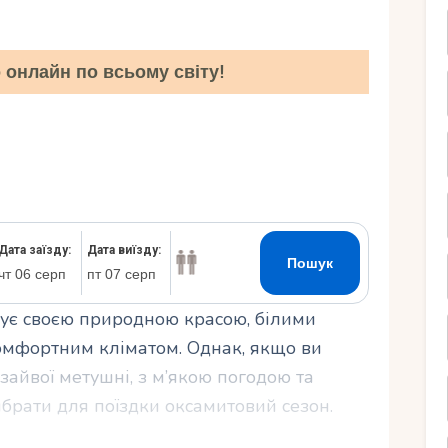
Ру
онлайн по всьому світу!
овує своєю природною красою, білими
омфортним кліматом. Однак, якщо ви
зайвої метушні, з м’якою погодою та
брати для поїздки оксамитовий сезон.