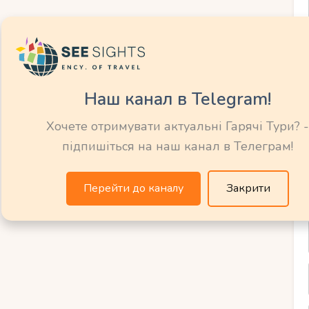
ним. Вітер уже не такий інтенсивний, а
жно вночі. Жовтень – найкращий час для
дайвінгу та прогулянок островом.
Наш канал в Telegram!
едодні літнього
Хочете отримувати актуальні Гарячі Тури? -
підпишіться на наш канал в Телеграм!
є зростати, наближаючись до літніх
Перейти до каналу
Закрити
осягають
27-30°C
, а вночі тримаються на
ше –
25-27 ° C
, що ідеально підходить для
ощові дні трапляються рідко, але
готуючи острів до початку спекотного літа.