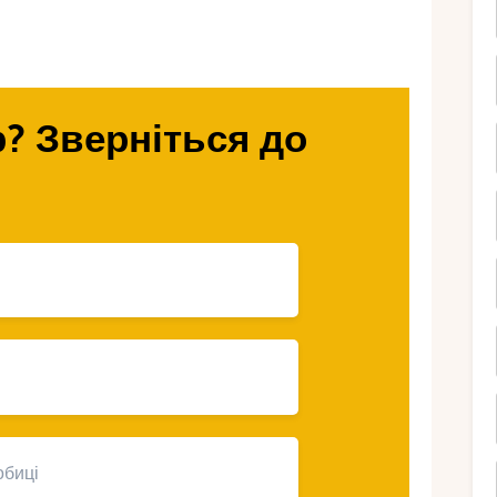
митовий сезон?
? Зверніться до
 коли погодні умови стають
 На відміну від пікових туристичних
ажлива спека, а кількість опадів
ий сезон – це перехідний період між
и острів радує стабільною температурою,
.
ться