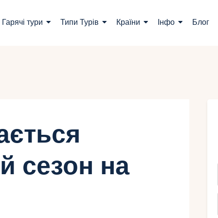
ошук турів
Гарячі тури
Типи Турів
Країни
Інфо
Блог
арячі тури
ипи Турів
раїни
нфо
ається
лог
й сезон на
онтакти
Укр