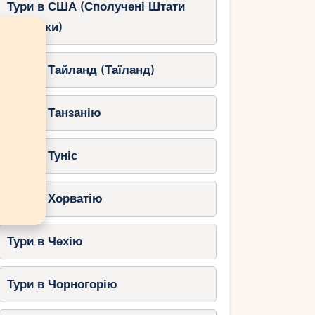
Тури в США (Сполучені Штати
Америки)
Тури в Тайланд (Таїланд)
Тури в Танзанію
Тури в Туніс
Тури в Хорватію
Тури в Чехію
Тури в Чорногорію