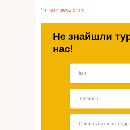
Читати весь опис
Що таке окса
Не знайшли тур
нас!
Оксамитовий сезон – це пора року,
найкомфортнішими для відпочинку.
місяців, у цей період відсутня висн
мінімальна. На Маврикії оксамитов
зимовими та літніми місяцями, кол
теплою водою та приємним бризом
Коли починає