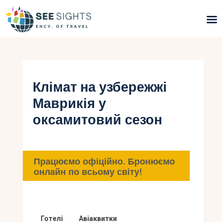
Пошук турів
Гарячі тури
Клімат на узбережжі
Маврикія у
Типи Турів
оксамитовий сезон
Країни
Інфо
Працюємо офіційно. Бронюємо
онлайн по всьому світу!
Блог
Контакти