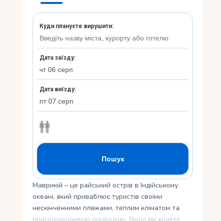
Укр
Ру
Маврикій – це райський острів в Індійському
океані, який приваблює туристів своїми
нескінченними пляжами, теплим кліматом та
приголомшливою природою. Якщо ви хочете