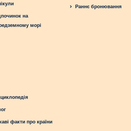
нікули
Раннє бронювання
дпочинок на
редземному морі
циклопедія
ог
каві факти про країни