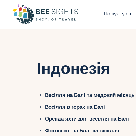
П
Пошук турів
Г
Т
К
Індонезія
І
Б
Весілля на Балі та медовий місяць
К
Весілля в горах на Балі
Оренда яхти для весілля на Балі
Фотосесія на Балі на весілля