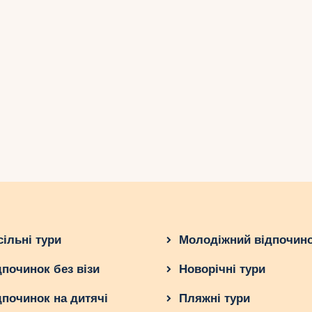
сільні тури
Молодіжний відпочин
дпочинок без візи
Новорічні тури
дпочинок на дитячі
Пляжні тури