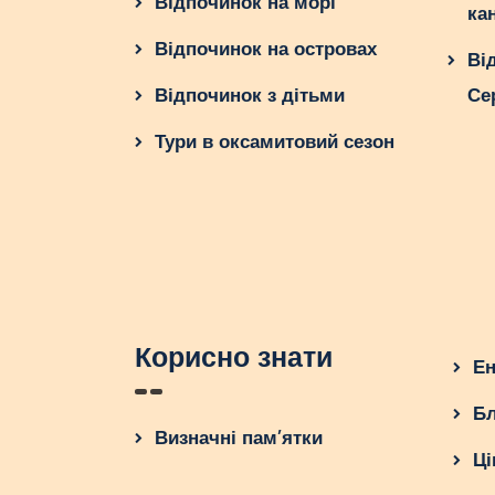
Відпочинок на морі
ка
Відпочинок на островах
Ві
Відпочинок з дітьми
Се
Тури в оксамитовий сезон
Корисно знати
Ен
Бл
Визначні пам’ятки
Ці