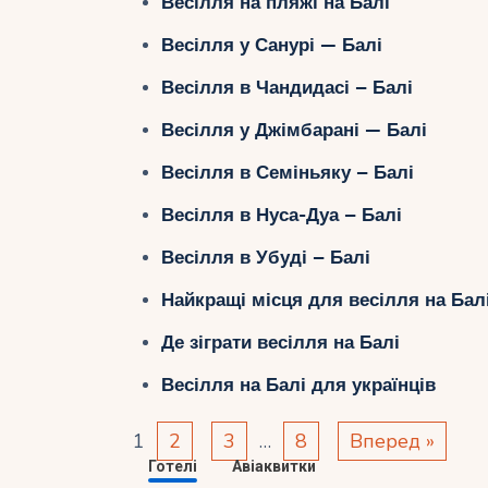
Весілля на пляжі на Балі
Весілля у Санурі — Балі
Весілля в Чандидасі – Балі
Весілля у Джімбарані — Балі
Весілля в Семіньяку – Балі
Весілля в Нуса-Дуа – Балі
Весілля в Убуді – Балі
Найкращі місця для весілля на Бал
Де зіграти весілля на Балі
Весілля на Балі для українців
1
2
3
…
8
Вперед »