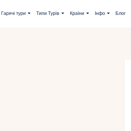
ошук турів
Гарячі тури
Типи Турів
Країни
Інфо
Блог
арячі тури
ипи Турів
раїни
нфо
лог
онтакти
Укр