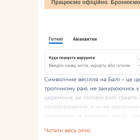
Працюємо офіційно. Бронюємо 
Символічне весілля на Балі – це і
тропічному раю, не занурюючись у
церемонія, де головні ролі грають 
самовираження, а чи не юридичні ф
джунглями та заходами сонця, ста
таких весіль, залучаючи пари з усьо
Читати весь опис
символічне весілля, чому Балі – іде