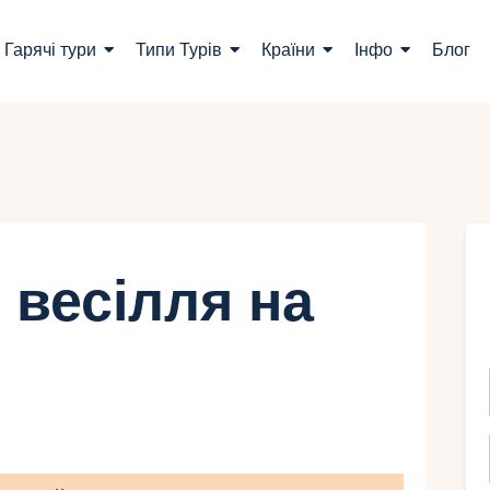
ошук турів
Гарячі тури
Типи Турів
Країни
Інфо
Блог
арячі тури
ипи Турів
раїни
нфо
 весілля на
лог
онтакти
Укр