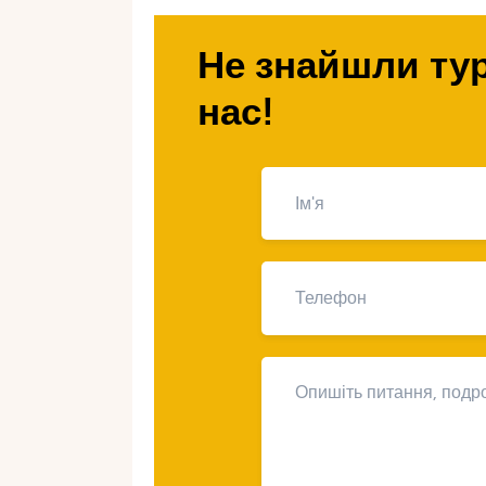
вибрати, скільки це коштує і як ор
Не знайшли тур
Що таке символі
нас!
Символічна весілля — це церемоні
наповнена глибоким сенсом для па
святкування кохання, які ви можете
суворих правил та вимог.
1. Свобода творчост
На символічному весіллі немає нео
протоколам. Ви можете вибрати бу
ритуалу в джунглях, від класичног