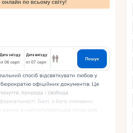
онлайн по всьому світу!
Ру
деальний спосіб відсвяткувати любов у
 бюрократію офіційних документів. Це
почуття, природа і свобода
ормальності. Балі, з його пляжами,
в одним з найпопулярніших місць для
го світу. У цій статті я розповім, що таке
альне місце для неї, які локації варто