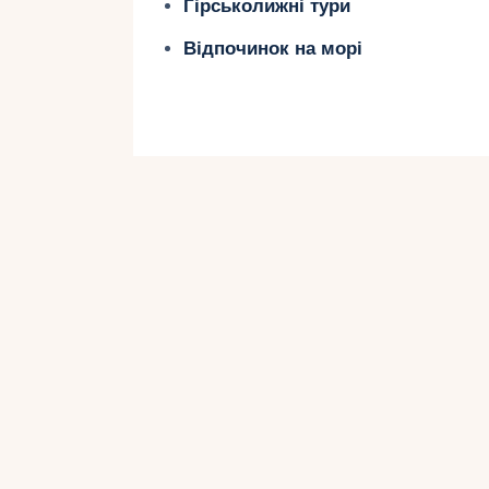
Гірськолижні тури
4. Гнучкість місця т
Відпочинок на морі
Ви можете провести церемонію в бу
джунглях, на віллі або біля водоспа
захід сонця або навіть ніч під зірк
Чому Балі – ідеа
символічного ве
Балі – це острів, який ніби створе
культурне багатство та доступніст
символічної церемонії.