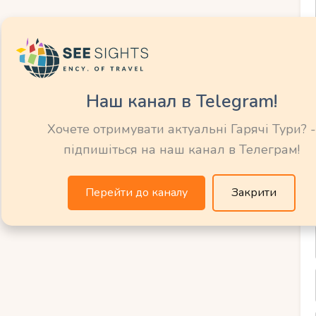
кації
глів Убуда, від скель Улувату до рисових
скінченний вибір місць для вашого
Наш канал в Telegram!
Хочете отримувати актуальні Гарячі Тури? -
ра
підпишіться на наш канал в Телеграм!
и, ритуали та традиції острова додають
Перейти до каналу
Закрити
можете включити балійські елементи, такі
шення богам.
зноманітність