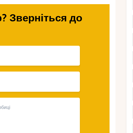
ганізувати незабутній день.
? Зверніться до
чне весілля?
я, яка має юридичної сили, але
ри. Це обмін клятвами, ритуали та
 організувати так, як вам хочеться, без
і
бхідності слідувати офіційним
дь-який формат: від пляжної церемонії до
о обміну кільцями до унікальних