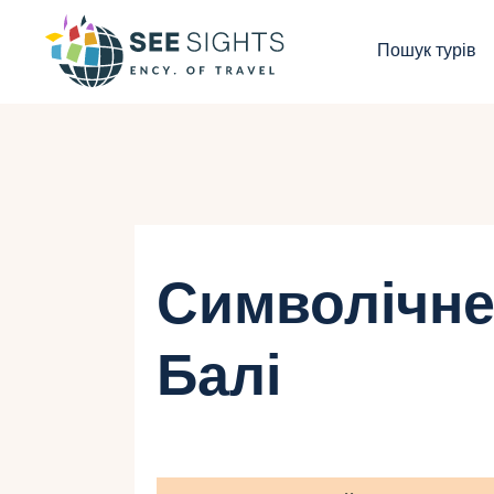
П
Пошук турів
Г
Т
К
І
Символічне
Б
Балі
К