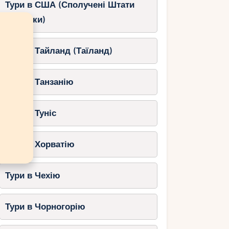
Тури в США (Сполучені Штати
Америки)
Тури в Тайланд (Таїланд)
Тури в Танзанію
Тури в Туніс
Тури в Хорватію
Тури в Чехію
Тури в Чорногорію