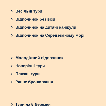
готелів із майданчиками для весільних
церемоній, від пляжних до садових зон.
Весільні тури
Чому варто вибрати
:
Відпочинок без візи
Високий рівень обслуговування.
Відпочинок на дитячі канікули
Готові пакети “все включено”.
Відпочинок на Середземному морі
Популярні готелі
:
Four Seasons Resort Bali at Jimbaran
Bay: відокремлені відпочинкові
майданчики.
Молодіжний відпочинок
InterContinental Bali Resort:
Новорічні тури
елегантні сади та пляжні зони.
Пляжні тури
Особливості
:
Раннє бронювання
Підходить для середніх та великих
весіль (до 100 гостей).
Готелі часто включають
проживання для молодят у вартість
Тури на 8 березня