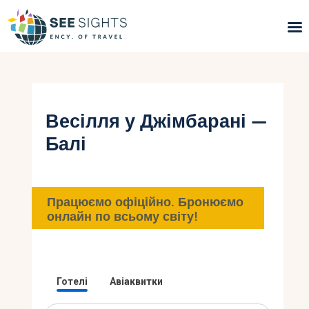
Пошук турів
Гарячі тури
Весілля у Джімбарані —
Балі
Типи Турів
Країни
Працюємо офіційно. Бронюємо
Інфо
онлайн по всьому світу!
Блог
Контакти