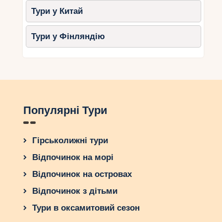
вілли.
Тури у Китай
Популярні вілли
:
Тури у Фінляндію
Villa Jamalu: сучасна вілла з видом
на бухту.
Villa Puri Balangan: відокремлена
вілла з садом та басейном.
Особливості
:
Популярні Тури
Підходить для невеликих весіль
(до 20 гостей).
Часто охоплює проживання.
Гірськолижні тури
Вартість
: Оренда вілли на день – від
Відпочинок на морі
1000 доларів, організація весілля з
декором – від 2000 доларів.
Відпочинок на островах
Відпочинок з дітьми
4. Розкішні готелі
Тури в оксамитовий сезон
Джимбаран пропонує кілька п’ятизіркових