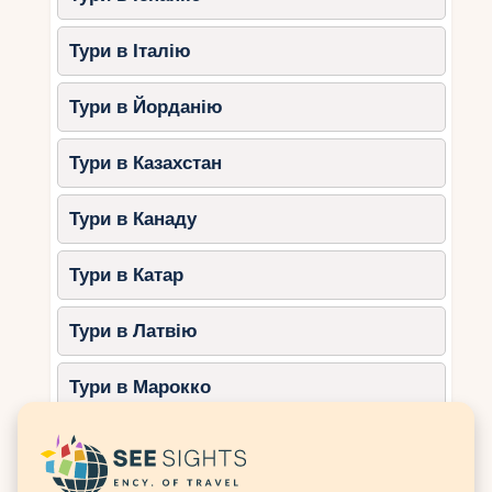
посвідченням.
Переваги
:
Тури в Італію
Шлюб буде визнано на
міжнародному рівні.
Тури в Йорданію
Недоліки
:
Тури в Казахстан
Додаткові витрати на оформлення
документів.
Тури в Канаду
Необхідність узгодження з
посольством.
Тури в Катар
3. Традиційне балійське весілля
Тури в Латвію
Такий формат включає елементи місцевої
культури: традиційні костюми, ритуали
Тури в Марокко
очищення, благословення жерця та підношення
богам.
Тури в Мексику
Переваги
: