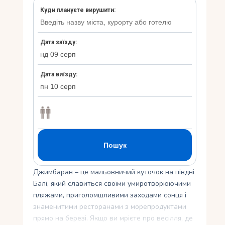
Укр
Ру
Джимбаран – це мальовничий куточок на півдні
Балі, який славиться своїми умиротворюючими
пляжами, приголомшливими заходами сонця і
знаменитими ресторанами з морепродуктами
прямо на березі. Якщо ви мрієте про весілля, де