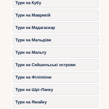
Тури на Кубу
відкритим майданчиком на піску.
Особливості
:
Тури на Маврикій
Підходить для невеликих весіль
(до 30 гостей).
Тури на Мадагаскар
Можна замовити індивідуальне
меню із морепродуктами.
Тури на Мальдіви
Вартість
: Оренда майданчика з
вечерею – від 1000 доларів.
Тури на Мальту
3. Приватні вілли
Тури на Сейшельські острови
Для тих, хто шукає усамітнення, в Джимбаран
Тури на Філіппіни
можна орендувати приватну віллу з видом на
океан або тропічний сад.
Тури на Шрі-Ланку
Чому варто вибрати
:
Повна приватність.
Тури на Ямайку
Можливість організувати все біля