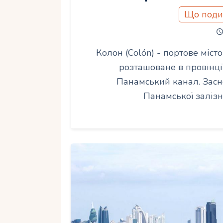
Що поди
Колон (Colón) - портове міс
розташоване в провінції
Панамський канал. Засн
Панамської залізн