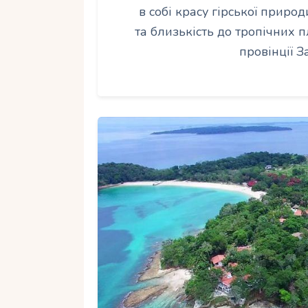
в собі красу гірської приро
та близькість до тропічних 
провінції З