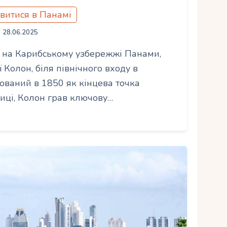
витися в Панамі
28.06.2025
то на Карибському узбережжі Панами,
 Колон, біля північного входу в
ований в 1850 як кінцева точка
иці, Колон грав ключову…