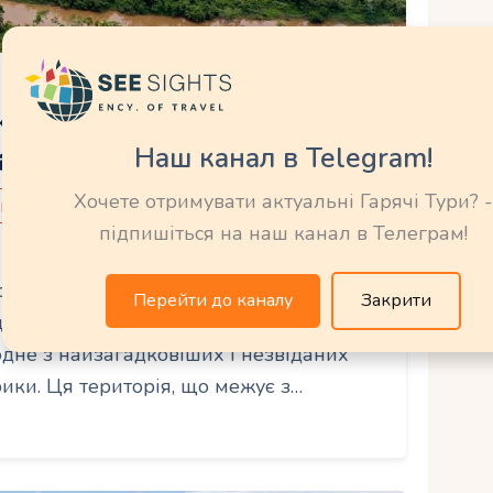
жунглями Дар’єн —
Наш канал в Telegram!
анама
Хочете отримувати актуальні Гарячі Тури? -
витися в Панамі
підпишіться на наш канал в Телеграм!
28.06.2025
вана в східній частині Панами, є
Перейти до каналу
Закрити
е природа, культура та історія
дне з найзагадковіших і незвіданих
ики. Ця територія, що межує з…