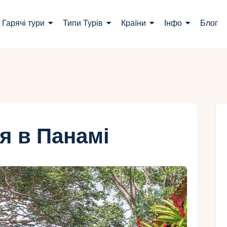
ошук турів
Гарячі тури
Типи Турів
Країни
Інфо
Блог
арячі тури
ипи Турів
раїни
нфо
я в Панамі
лог
онтакти
Укр