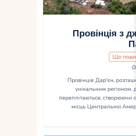
Провінція з д
П
Що поди
Провінція Дар'єн, розташо
унікальним регіоном, д
переплітаються, створюючи о
місць Центральної Амер