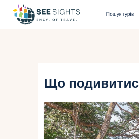
П
Пошук турів
Г
Т
К
І
Що подивитис
Б
К