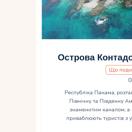
Острова Контадо
Що поди
Республіка Панама, розта
Північну та Південну Ам
знаменитим каналом, а 
приваблюють туристів з у