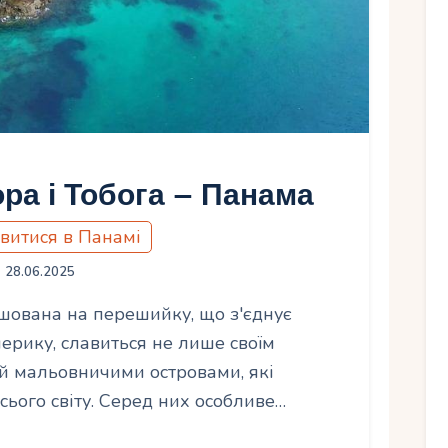
ра і Тобога – Панама
витися в Панамі
28.06.2025
шована на перешийку, що з'єднує
ерику, славиться не лише своїм
й мальовничими островами, які
сього світу. Серед них особливе…