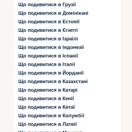
мальовничі пляжі на узбережжі Маранг та
Що подивитися в Грузії
Нячанг, де можна насолодитися теплими
Що подивитися в Домінікані
сонячними променями та кришталево чистою
Що подивитися в Естонії
водою. Крім того, фантастичні карстові формації
Що подивитися в Єгипті
у захоплюючій затоці Халонг здивують своєю
надзвичайною красою та розмаїттям.
Що подивитися в Ізраїлі
Що подивитися в Індонезії
Ви також не можете пропустити відвідання
стародавнього міста Хойан, де ви зможете
Що подивитися в Іспанії
спостерігати архітектурну велич і культурне
Що подивитися в Італії
багатство цього мальовничого місця. Для
Що подивитися в Йорданії
любителів пригодницького туризму прекрасним
Що подивитися в Казахстані
вибором будуть подорожі до національного
парку Фансипан, де вас очарують величезні
Що подивитися в Катарі
гори та живописні треки.
Що подивитися в Кенії
Окрім того, у В'єтнамі є безліч унікальних
Що подивитися в Китаї
екосистем, таких як дельта Меконгу і заповідник
Що подивитися в Колумбії
Каттекат, які пропонують незабутню зустріч з
Що подивитися в Латвії
природою. Завдяки своїй неперевершеності та