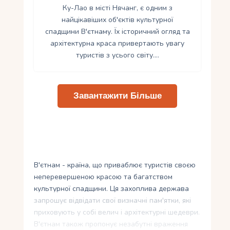
Ку-Лао в місті Нячанг, є одним з
найцікавіших об'єктів культурної
спадщини В'єтнаму. Їх історичний огляд та
архітектурна краса привертають увагу
туристів з усього світу.…
Завантажити Більше
В'єтнам - країна, що приваблює туристів своєю
неперевершеною красою та багатством
культурної спадщини. Ця захоплива держава
запрошує відвідати свої визначні пам'ятки, які
приховують у собі велич і архітектурні шедеври.
В'єтнам також пропонує незабутні враження