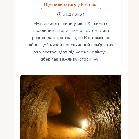
Що подивитися у В'єтнамі
31.07.2024
Музей жертв війни у місті Хошимін є
важливим історичним об'єктом, який
розповідає про трагедію В'єтнамської
війни. Цей музей присвячений пам'яті тих,
хто постраждав під час конфлікту, і
зберігає важливу історичну…