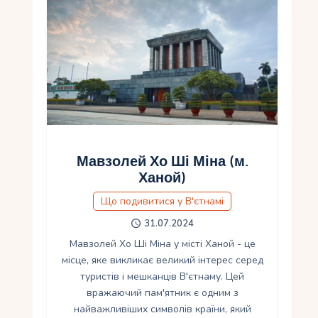
Мавзолей Хо Ші Міна (м.
Ханой)
Що подивитися у В'єтнамі
31.07.2024
Мавзолей Хо Ші Міна у місті Ханой - це
місце, яке викликає великий інтерес серед
туристів і мешканців В'єтнаму. Цей
вражаючий пам'ятник є одним з
найважливіших символів країни, який