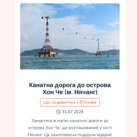
Канатна дорога до острова
Хон Че (м. Нячанг)
Що подивитися у В'єтнамі
31.07.2024
Зануртеся в магію канатної дороги до
острова Хон Че, що розташований у місті
Нячанг. Ця захоплююча подорож відкриє