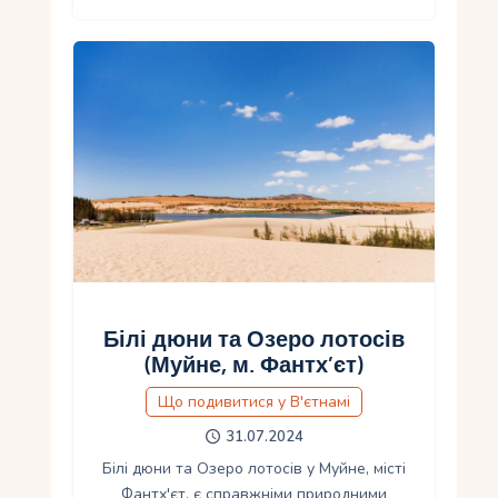
Білі дюни та Озеро лотосів
(Муйне, м. Фантх’єт)
Що подивитися у В'єтнамі
31.07.2024
Білі дюни та Озеро лотосів у Муйне, місті
Фантх'єт, є справжніми природними