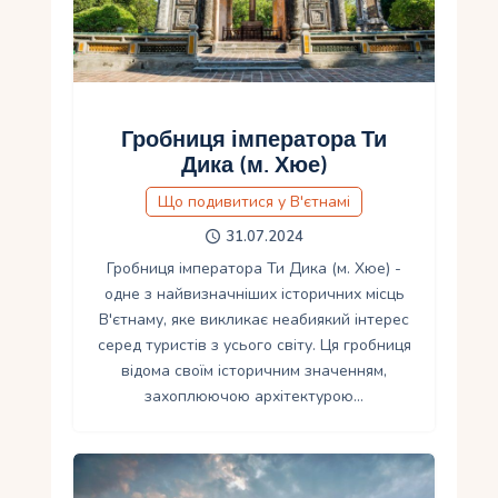
Гробниця імператора Ти
Дика (м. Хюе)
Що подивитися у В'єтнамі
31.07.2024
Гробниця імператора Ти Дика (м. Хюе) -
одне з найвизначніших історичних місць
В'єтнаму, яке викликає неабиякий інтерес
серед туристів з усього світу. Ця гробниця
відома своїм історичним значенням,
захоплюючою архітектурою…