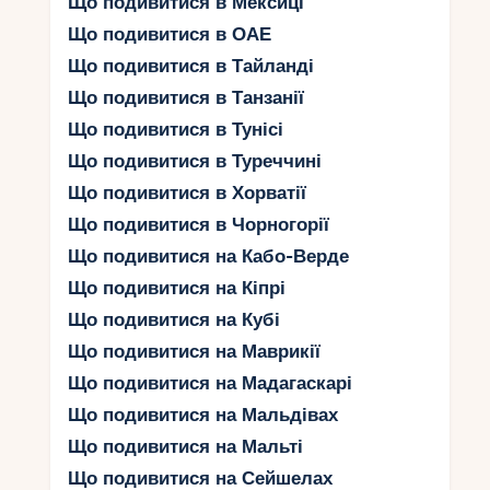
Що подивитися в Мексиці
багатству природних та культурних пам'яток,
В'єтнам стає одним з найпопулярніших
Що подивитися в ОАЕ
напрямків для подорожей.
Що подивитися в Тайланді
Що подивитися в Танзанії
Культурна спадщина
Що подивитися в Тунісі
В'єтнаму, що захоплює
Що подивитися в Туреччині
дух
Що подивитися в Хорватії
Що подивитися в Чорногорії
В'єтнам славиться своєю багатошаровою
Що подивитися на Кабо-Верде
культурною спадщиною, що несе в собі
незабутні емоції і захоплює дух. Кожен куточок
Що подивитися на Кіпрі
цієї країни пронизаний глибокими традиціями,
Що подивитися на Кубі
релігійними обрядами та неповторною
Що подивитися на Маврикії
архітектурою.
Що подивитися на Мадагаскарі
У В'єтнамі можна знайти безліч храмів, палаців і
Що подивитися на Мальдівах
фортець, які свідчать про багатий минулий цієї
Що подивитися на Мальті
держави. Один із найвизначніших символів
В'єтнаму - храм Погода Сунг Хунг в місті Ханой.
Що подивитися на Сейшелах