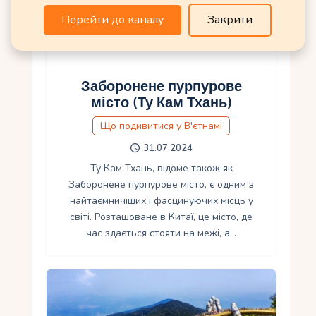
Перейти до каналу
Закрити
Заборонене пурпурове
місто (Ту Кам Тхань)
Що подивитися у В'єтнамі
31.07.2024
Ту Кам Тхань, відоме також як
Заборонене пурпурове місто, є одним з
найтаємничіших і фасцинуючих місць у
світі. Розташоване в Китаї, це місто, де
час здається стояти на межі, а…