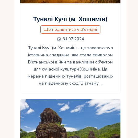
Тунелі Кучі (м. Хошимін)
Що подивитися у В'єтнамі
31.07.2024
Тунелі Кучі (м. Хошимін) - це захоплююча
історична спадщина, яка стала символом
В'єтнамської війни та важливим об'єктом
для сучасної культури Хошиміна. Ця
мережа підземних тунелів, розташованих
на південному сході В'єтнаму,…