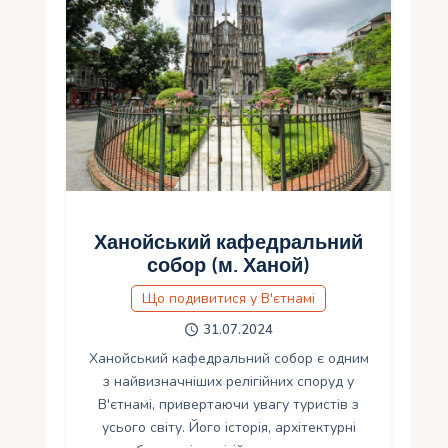
Ханойський кафедральний
собор (м. Ханой)
Що подивитися у В'єтнамі
31.07.2024
Ханойський кафедральний собор є одним
з найвизначніших релігійних споруд у
В'єтнамі, привертаючи увагу туристів з
усього світу. Його історія, архітектурні