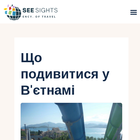
Пошук турів
Гарячі тури
Що
Типи Турів
подивитися у
Країни
В'єтнамі
Інфо
Блог
Контакти