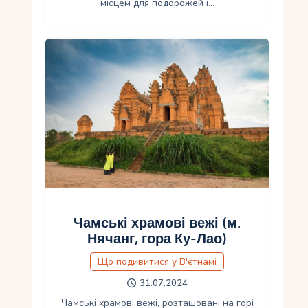
місцем для подорожей і…
Чамські храмові вежі (м.
Нячанг, гора Ку-Лао)
Що подивитися у В'єтнамі
31.07.2024
Чамські храмові вежі, розташовані на горі