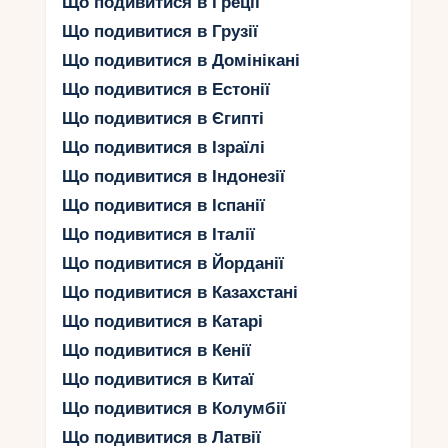
Що подивитися в Греції
Несебр, що розташоване на березі Чорного
Що подивитися в Грузії
моря.
Що подивитися в Домінікані
Його вулички виткані з історичних легенд, а
Що подивитися в Естонії
стародавні будинки та церкви приховують
Що подивитися в Єгипті
неповторну архітектурну красу. Ще одним
Що подивитися в Ізраїлі
чудом архітектури є Рилський монастир, який
знаходиться у горах Рила.
Що подивитися в Індонезії
Що подивитися в Іспанії
Цей монастир, заснований у 10 столітті,
приваблює туристів своєю фресковою
Що подивитися в Італії
художньою спадщиною та давньогрецькою
Що подивитися в Йорданії
архітектурою. У мальовничому містечку Велико
Що подивитися в Казахстані
Търново можна відчути справжню атмосферу
Що подивитися в Катарі
середньовіччя, оглядаючи цитадель Царевець і
Царський двір.
Що подивитися в Кенії
Що подивитися в Китаї
А Святославська гробниця, розташована у
Солунському парку в Софії, є свідченням
Що подивитися в Колумбії
давньослов'янської культури та мистецтва. Всі
Що подивитися в Латвії