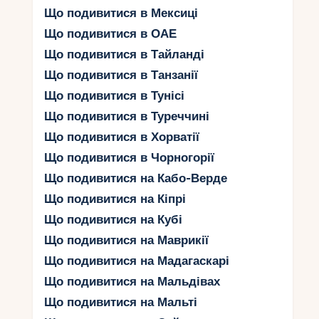
ці пам'ятки Болгарії залишать незабутнє
Що подивитися в Мексиці
враження і зможуть задовольнити навіть
Що подивитися в ОАЕ
найвибагливіших туристів.
Що подивитися в Тайланді
Подорож до минулого:
Що подивитися в Танзанії
Що подивитися в Тунісі
Історичні перлини
Що подивитися в Туреччині
Болгарії
Що подивитися в Хорватії
Усім шанувальникам історії і подорожей
Що подивитися в Чорногорії
належить відвідати Болгарію, де їх чекають
Що подивитися на Кабо-Верде
найцікавіші історичні перлини. Ця країна
Що подивитися на Кіпрі
пропонує безліч унікальних місць, які занурять
вас у минуле і розповідатимуть про
Що подивитися на Кубі
багатовікову культуру цього регіону.
Що подивитися на Маврикії
Одним з найвизначніших пам'яток Болгарії є
Що подивитися на Мадагаскарі
археологічний комплекс Пловдивської
Що подивитися на Мальдівах
давньогрецької колонії. Ви будете захоплені
Що подивитися на Мальті
руїнами амфітеатру, стародавньою фортецею