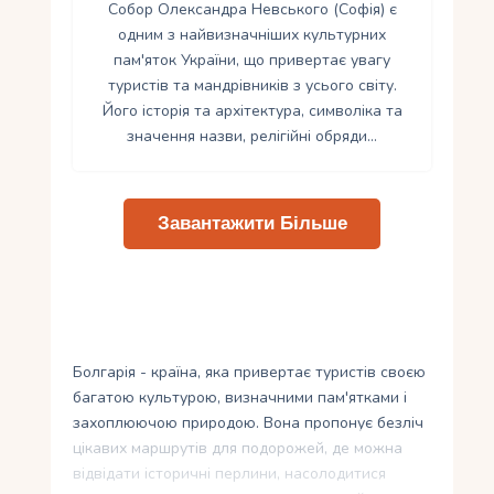
Собор Олександра Невського (Софія) є
одним з найвизначніших культурних
пам'яток України, що привертає увагу
туристів та мандрівників з усього світу.
Його історія та архітектура, символіка та
значення назви, релігійні обряди…
Завантажити Більше
Болгарія - країна, яка привертає туристів своєю
багатою культурою, визначними пам'ятками і
захоплюючою природою. Вона пропонує безліч
цікавих маршрутів для подорожей, де можна
відвідати історичні перлини, насолодитися