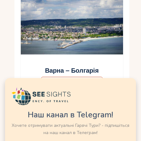
Варна – Болгарія
Що подивитися в Болгарії
11.07.2024
Варна - місто, що вражає своєю
багатогранністю та красою. Це перлина
Наш канал в Telegram!
Болгарії, яка приваблює туристів з усього
світу своїми історичними та культурними
Хочете отримувати актуальні Гарячі Тури? - підпишіться
скарбами. Варна відома не лише своїми
на наш канал в Телеграм!
пляжами, де…