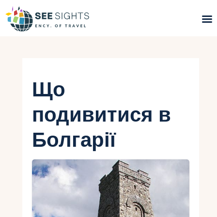
Пошук турів
Гарячі тури
Що
Типи Турів
подивитися в
Країни
Болгарії
Інфо
Блог
Контакти