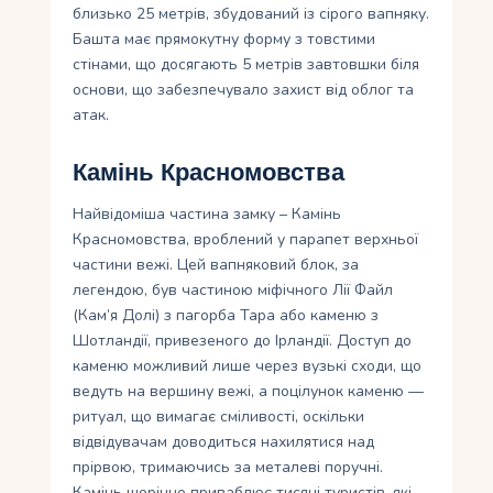
близько 25 метрів, збудований із сірого вапняку.
Башта має прямокутну форму з товстими
стінами, що досягають 5 метрів завтовшки біля
основи, що забезпечувало захист від облог та
атак.
Камінь Красномовства
Найвідоміша частина замку – Камінь
Красномовства, вроблений у парапет верхньої
частини вежі. Цей вапняковий блок, за
легендою, був частиною міфічного Лії Файл
(Кам’я Долі) з пагорба Тара або каменю з
Шотландії, привезеного до Ірландії. Доступ до
каменю можливий лише через вузькі сходи, що
ведуть на вершину вежі, а поцілунок каменю —
ритуал, що вимагає сміливості, оскільки
відвідувачам доводиться нахилятися над
прірвою, тримаючись за металеві поручні.
Камінь щорічно приваблює тисячі туристів, які