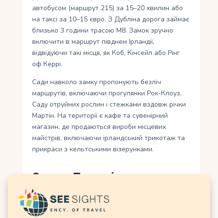
автобусом (маршрут 215) за 15–20 хвилин або
на таксі за 10–15 євро. З Дубліна дорога займає
близько 3 години трасою M8. Замок зручно
включити в маршрут півднем Ірландії,
відвідуючи такі місця, як Коб, Кінсейл або Рінг
оф Керрі.
Сади навколо замку пропонують безліч
маршрутів, включаючи прогулянки Рок-Клоуз,
Саду отруйних рослин і стежками вздовж річки
Мартін. На території є кафе та сувенірний
магазин, де продаються вироби місцевих
майстрів, включаючи ірландський трикотаж та
прикраси з кельтськими візерунками.
Замок Бларні в
порівнянні з іншими
замками Ірландії