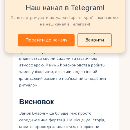
Порівняно з Дублінським замком, який
Наш канал в Telegram!
поєднував оборонні та адміністративні функції,
Хочете отримувати актуальні Гарячі Тури? - підпишіться
Бларні зберігає більш середньовічний та
на наш канал в Телеграм!
романтичний характер. Його компактна
структура та зв’язок із кланом Маккарті
відрізняють його від більш урбанізованого
Перейти до каналу
Закрити
Дублінського замку. На відміну від замку Росс у
графстві Керрі, оточеного озером, Бларні
виділяється своїми садами та містичною
атмосферою. Камінь Красномовства робить
замок унікальним, оскільки жоден інший
ірландський замок не пов’язаний із подібним
ритуалом.
Висновок
Замок Бларні – це більше, ніж просто
середньовічна фортеця. Це місце, де історія,
міфи та природа зливаються, створюючи