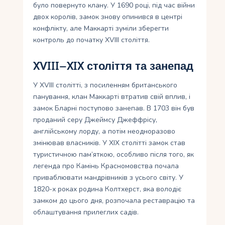
було повернуто клану. У 1690 році, під час війни
двох королів, замок знову опинився в центрі
конфлікту, але Маккарті зуміли зберегти
контроль до початку XVIII століття.
XVIII–XIX століття та занепад
У XVIII столітті, з посиленням британського
панування, клан Маккарті втратив свій вплив, і
замок Бларні поступово занепав. В 1703 він був
проданий серу Джеймсу Джеффрісу,
англійському лорду, а потім неодноразово
змінював власників. У XIX столітті замок став
туристичною пам’яткою, особливо після того, як
легенда про Камінь Красномовства почала
приваблювати мандрівників з усього світу. У
1820-х роках родина Колтхерст, яка володіє
замком до цього дня, розпочала реставрацію та
облаштування прилеглих садів.