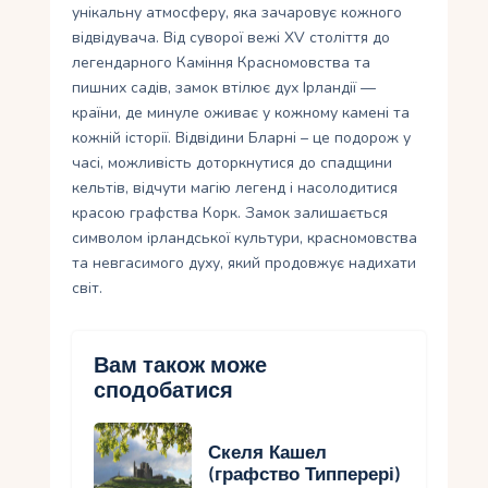
унікальну атмосферу, яка зачаровує кожного
відвідувача. Від суворої вежі XV століття до
легендарного Каміння Красномовства та
пишних садів, замок втілює дух Ірландії —
країни, де минуле оживає у кожному камені та
кожній історії. Відвідини Бларні – це подорож у
часі, можливість доторкнутися до спадщини
кельтів, відчути магію легенд і насолодитися
красою графства Корк. Замок залишається
символом ірландської культури, красномовства
та невгасимого духу, який продовжує надихати
світ.
Вам також може
сподобатися
Скеля Кашел
(графство Типперері)