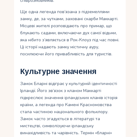
співрозмовників.
Ще одна легенда пов’язана з підземеллями
замку, де, за чутками, заховані скарби Маккарті.
Місцеві жителі розповідають про примар, що
блукають садами, включаючи дух самої відьми,
яка нібито з’являється в Рок-Клоуз під час повні.
Ці історії надають замку містичну ауру,
посилюючи його привабливість для туристів.
Культурне значення
Замок Бларні відіграє у культурній ідентичності
Ірландії. Його зв’язок з кланом Маккарті
підкреслює значення ірландських кланів історія
країни, а легенда про Камені Красномовства
стала частиною національного фольклору.
Замок часто згадується в літературі та
мистецтві, символізуючи ірландську
винахідливість та чарівність. Термін «бларні»