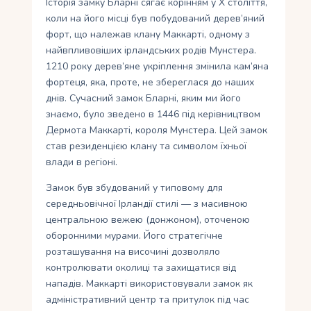
Історія замку Бларні сягає корінням у X століття,
коли на його місці був побудований дерев’яний
форт, що належав клану Маккарті, одному з
найвпливовіших ірландських родів Мунстера.
1210 року дерев’яне укріплення змінила кам’яна
фортеця, яка, проте, не збереглася до наших
днів. Сучасний замок Бларні, яким ми його
знаємо, було зведено в 1446 під керівництвом
Дермота Маккарті, короля Мунстера. Цей замок
став резиденцією клану та символом їхньої
влади в регіоні.
Замок був збудований у типовому для
середньовічної Ірландії стилі — з масивною
центральною вежею (донжоном), оточеною
оборонними мурами. Його стратегічне
розташування на височині дозволяло
контролювати околиці та захищатися від
нападів. Маккарті використовували замок як
адміністративний центр та притулок під час