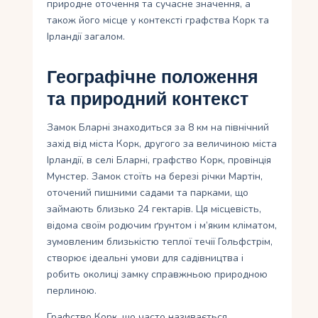
природне оточення та сучасне значення, а
також його місце у контексті графства Корк та
Ірландії загалом.
Географічне положення
та природний контекст
Замок Бларні знаходиться за 8 км на північний
захід від міста Корк, другого за величиною міста
Ірландії, в селі Бларні, графство Корк, провінція
Мунстер. Замок стоїть на березі річки Мартін,
оточений пишними садами та парками, що
займають близько 24 гектарів. Ця місцевість,
відома своїм родючим ґрунтом і м’яким кліматом,
зумовленим близькістю теплої течії Гольфстрім,
створює ідеальні умови для садівництва і
робить околиці замку справжньою природною
перлиною.
Графство Корк, що часто називається