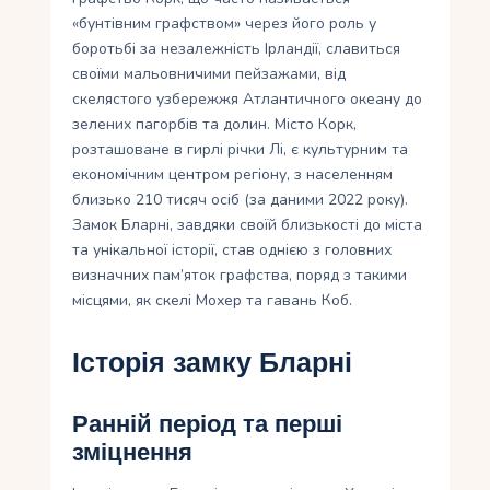
«бунтівним графством» через його роль у
боротьбі за незалежність Ірландії, славиться
своїми мальовничими пейзажами, від
скелястого узбережжя Атлантичного океану до
зелених пагорбів та долин. Місто Корк,
розташоване в гирлі річки Лі, є культурним та
економічним центром регіону, з населенням
близько 210 тисяч осіб (за даними 2022 року).
Замок Бларні, завдяки своїй близькості до міста
та унікальної історії, став однією з головних
визначних пам’яток графства, поряд з такими
місцями, як скелі Мохер та гавань Коб.
Історія замку Бларні
Ранній період та перші
зміцнення