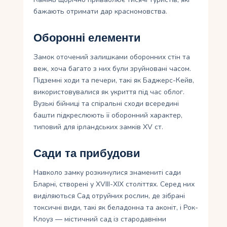
бажають отримати дар красномовства.
Оборонні елементи
Замок оточений залишками оборонних стін та
веж, хоча багато з них були зруйновані часом.
Підземні ходи та печери, такі як Баджерс-Кейв,
використовувалися як укриття під час облог.
Вузькі бійниці та спіральні сходи всередині
башти підкреслюють її оборонний характер,
типовий для ірландських замків XV ст.
Сади та прибудови
Навколо замку розкинулися знамениті сади
Бларні, створені у XVIII-XIX століттях. Серед них
виділяються Сад отруйних рослин, де зібрані
токсичні види, такі як беладонна та аконіт, і Рок-
Клоуз — містичний сад із стародавніми