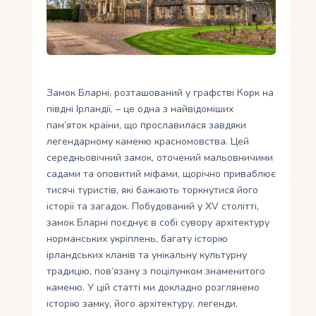
Укр
Ру
Замок Бларні, розташований у графстві Корк на
півдні Ірландії, – це одна з найвідоміших
пам’яток країни, що прославилася завдяки
легендарному каменю красномовства. Цей
середньовічний замок, оточений мальовничими
садами та оповитий міфами, щорічно приваблює
тисячі туристів, які бажають торкнутися його
історії та загадок. Побудований у XV столітті,
замок Бларні поєднує в собі сувору архітектуру
норманських укріплень, багату історію
ірландських кланів та унікальну культурну
традицію, пов’язану з поцілунком знаменитого
каменю. У цій статті ми докладно розглянемо
історію замку, його архітектуру, легенди,