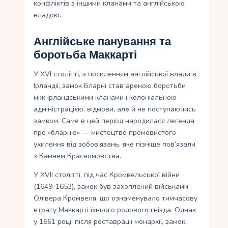
конфліктів з іншими кланами та англійською
владою.
Англійське панування та
боротьба Маккарті
У XVI столітті, з посиленням англійської влади в
Ірландії, замок Бларні став ареною боротьби
між ірландськими кланами і колоніальною
адміністрацією. відмови, але й не поступаючись
замком. Саме в цей період народилася легенда
про «бларню» — мистецтво промовистого
ухилення від зобов’язань, яке пізніше пов’язали
з Камнем Красномовства.
У XVII столітті, під час Кромвельської війни
(1649-1653), замок був захоплений військами
Олівера Кромвеля, що ознаменувало тимчасову
втрату Маккарті їхнього родового гнізда. Однак
у 1661 році, після реставрації монархії, замок