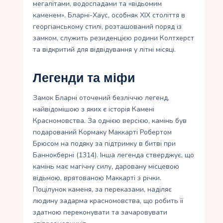
мегалітами, водоспадами та «відьомим
каменем». Бларні-Хаус, особняк XIX століття в
георгіанському стилі, розташований поряд із
замком, служить резиденцією родини Колтхерст
та відкритий для відвідування у літні місяці.
Легенди та міфи
Замок Бларні оточений безліччю легенд,
найвідомішою з яких є історія Камені
Красномовства. За однією версією, камінь був
подарований Кормаку Маккарті Робертом
Брюсом на подяку за підтримку в битві при
Баннокберні (1314). Інша легенда стверджує, що
камінь має магічну силу, даровану місцевою
відьмою, врятованою Маккарті з річки.
Поцілунок каменя, за переказами, наділяє
людину задарма красномовства, що робить її
здатною переконувати та зачаровувати