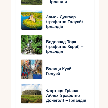
– Ірландія
Замок Дунгуар
(графство Голуей) —
Ірландія
Водоспад Торк
(графство Керрі) –
Ірландія
Вулиця Куей —
Голуей
Фортеця Гріанан
Айлех (графство
Донегол) – Ірландія