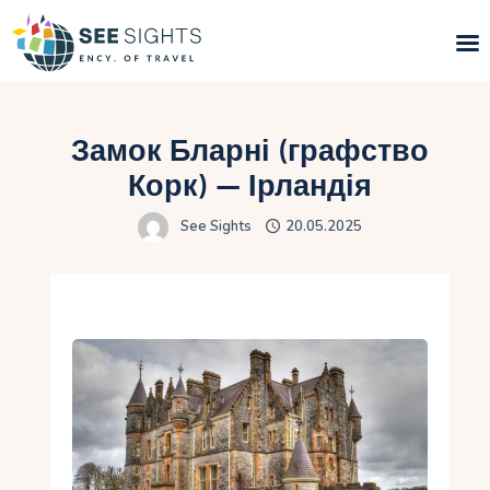
Пошук турів
Замок Бларні (графство
Гарячі тури
Корк) — Ірландія
See Sights
20.05.2025
Типи Турів
Країни
Інфо
Блог
Контакти