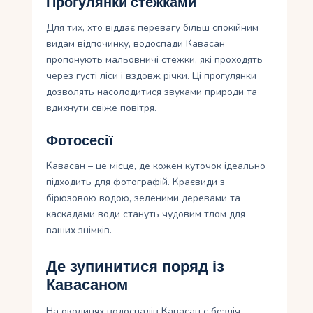
Прогулянки стежками
Для тих, хто віддає перевагу більш спокійним
видам відпочинку, водоспади Кавасан
пропонують мальовничі стежки, які проходять
через густі ліси і вздовж річки. Ці прогулянки
дозволять насолодитися звуками природи та
вдихнути свіже повітря.
Фотосесії
Кавасан – це місце, де кожен куточок ідеально
підходить для фотографій. Краєвиди з
бірюзовою водою, зеленими деревами та
каскадами води стануть чудовим тлом для
ваших знімків.
Де зупинитися поряд із
Кавасаном
На околицях водоспадів Кавасан є безліч