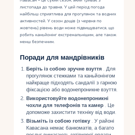
Кавасан – це сухий сезон, який триває з
листопада до травня. У цей період погода
найбільш сприятлива для прогулянок та водних
активностей. У сезон дощів (з червня по
жовтень) рівень води може підвищуватися, що
робить каньйонінг екстремальнішим, але також
менш безпечним.
Поради для мандрівників
Беріть із собою зручне взуття
. Для
прогулянок стежками та каньйонінгом
найкраще підходять сандалії з гарною
фіксацією або водонепроникне взуття.
Використовуйте водонепроникні
чохли для телефонів та камер
. Це
допоможе захистити техніку від води.
Візьміть із собою готівку
. У районі
Кавасана немає банкоматів, а багато
послуг вимагають готівкової оплати.