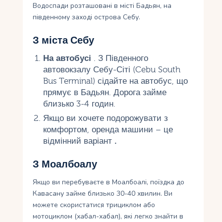
Водоспади розташовані в місті Бадьян, на
південному заході острова Себу.
З міста Себу
На автобусі
. З Південного
автовокзалу Себу-Сіті (Cebu South
Bus Terminal) сідайте на автобус, що
прямує в Бадьян. Дорога займе
близько 3-4 годин.
Якщо ви хочете подорожувати з
комфортом, оренда машини – це
відмінний варіант
.
З Моалбоалу
Якщо ви перебуваєте в Моалбоалі, поїздка до
Кавасану займе близько 30-40 хвилин. Ви
можете скористатися трициклом або
мотоциклом (хабал-хабал), які легко знайти в