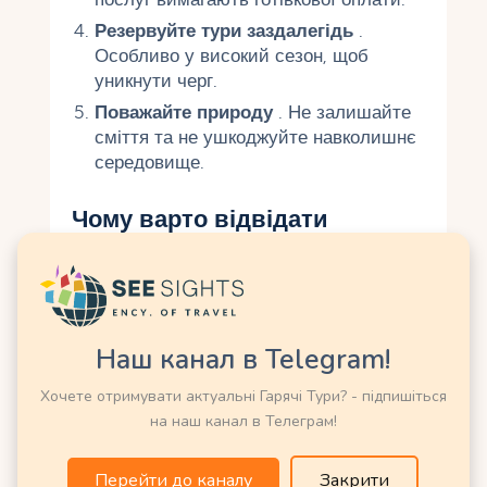
Резервуйте тури заздалегідь
.
Особливо у високий сезон, щоб
уникнути черг.
Поважайте природу
. Не залишайте
сміття та не ушкоджуйте навколишнє
середовище.
Чому варто відвідати
водоспади Кавасан
Водоспади Кавасан – це місце, де природа
розкриває всю свою міць та красу. Незалежно
від того, чи хочете ви випробувати адреналін
Наш канал в Telegram!
під час каньйонінгу, розслабитися в прохолодній
воді лагуни або насолодитися тропічними
Хочете отримувати актуальні Гарячі Тури? - підпишіться
пейзажами, Кавасан подарує незабутні
на наш канал в Телеграм!
враження. Ця подорож стане яскравою подією
вашого візиту до Філіппін.
Перейти до каналу
Закрити