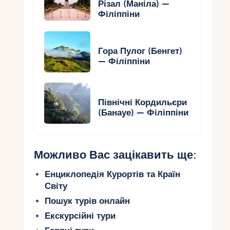
Різал (Маніла) —
Філіппіни
Гора Пулог (Бенгет)
— Філіппіни
Північні Кордильєри
(Банауе) — Філіппіни
Можливо Вас зацікавить ще:
Енциклопедія Курортів та Країн
Світу
Пошук турів онлайн
Екскурсійні тури