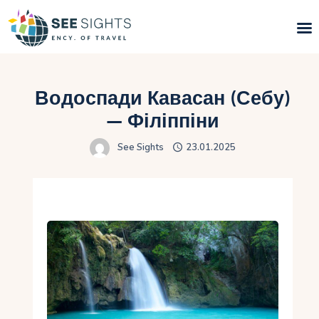
Пошук турів
Водоспади Кавасан (Себу)
Гарячі тури
— Філіппіни
See Sights
23.01.2025
Типи Турів
Країни
Інфо
Блог
Контакти