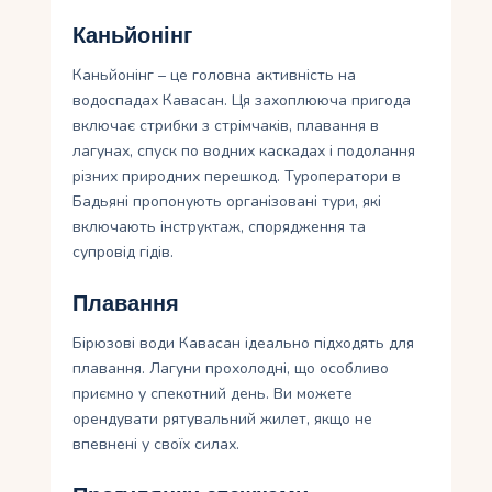
Каньйонінг
Каньйонінг – це головна активність на
водоспадах Кавасан. Ця захоплююча пригода
включає стрибки з стрімчаків, плавання в
лагунах, спуск по водних каскадах і подолання
різних природних перешкод. Туроператори в
Бадьяні пропонують організовані тури, які
включають інструктаж, спорядження та
супровід гідів.
Плавання
Бірюзові води Кавасан ідеально підходять для
плавання. Лагуни прохолодні, що особливо
приємно у спекотний день. Ви можете
орендувати рятувальний жилет, якщо не
впевнені у своїх силах.