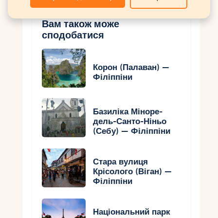
Вам також може
сподобатися
Корон (Палаван) —
Філіппіни
Базиліка Міноре-
дель-Санто-Ніньо
(Себу) — Філіппіни
Стара вулиця
Крісолого (Віган) —
Філіппіни
Національний парк