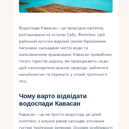
Укр
Ру
Водоспади Кавасан – це природна пам’ятка,
розташована на острові Себу, Філіппіни. Цей
райський куточок відомий своїми бірюзовими
лагунами, каскадами чистої води та
мальовничими краєвидами. Кавасан приваблює
тисячі туристів щороку, які приїжджають сюди,
щоб насолодитися красою природи, зайнятися
каньйонінгом та поринути у спокій тропічного
лісу.
Чому варто відвідати
водоспади Кавасан
Кавасан – це не просто водоспад, це цілий
комплекс з кількох рівнів каскадів, оточених
густою тропічною зеленню. Основні особливості