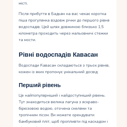
місті.
Після прибуття в Бадьян на вас чекає коротка
піша прогулянка вздовж річки до першого рівня
водоспадів. Цей шлях довжиною близько 1,5
кілометра проходить через мальовничі стежки
та мости.
Рівні водоспадів Кавасан
Водоспади Кавасан складаються з трьох рівнів,
кожен із яких пропонує унікальний досвід:
Перший рівень
Це найпопулярніший і найдоступніший рівень.
Тут знаходиться велика лагуна з яскраво-
бірюзовою водою, оточена скелями та
тропічним лісом. Ви можете орендувати
бамбуковий пліт, щоб пропливти під каскадом і