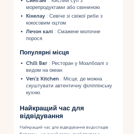
Синіганг
: Кислий суп з
морепродуктами або свининою.
Кінелау
: Севіче зі свіжої риби з
кокосовим оцтом.
Лечон калі
: Смажене молочне
порося.
Популярні місця
Chili Bar
: Ресторан у Моалбоалі з
видом на океан.
Ven’z Kitchen
: Місце, де можна
скуштувати автентичну філіппінську
кухню.
Найкращий час для
відвідування
Найкращий час для відвідування водоспадів