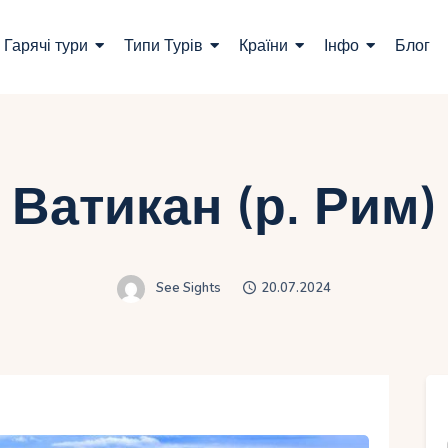
ошук турів
Гарячі тури
Типи Турів
Країни
Інфо
Блог
арячі тури
ипи Турів
раїни
Ватикан (р. Рим)
нфо
лог
See Sights
20.07.2024
онтакти
Укр