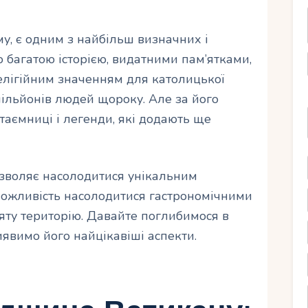
у, є одним з найбільш визначних і
о багатою історією, видатними пам’ятками,
елігійним значенням для католицької
мільйонів людей щороку. Але за його
таємниці і легенди, які додають ще
озволяє насолодитися унікальним
можливість насолодитися гастрономічними
яту територію. Давайте поглибимося в
явимо його найцікавіші аспекти.