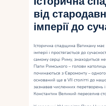
Історична сп
від стародавн
імперії до суч
Історична спадщина Ватикану має 
імперії і простягається до сучасност
самому серці Риму, знаходиться н
Папи Римського – голови католицьк
починаються з Євромонту – одного
оснований ще в VII столітті до наш
зазнавав численних перетворень і
Константин Великий переселив сто