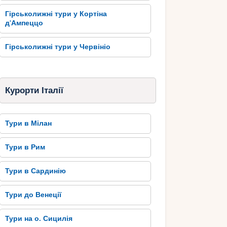
Гірськолижні тури у Кортіна
д'Ампеццо
Гірськолижні тури у Червініо
Курорти Італії
Тури в Мілан
Тури в Рим
Тури в Сардинію
Тури до Венеції
Тури на о. Сицилія