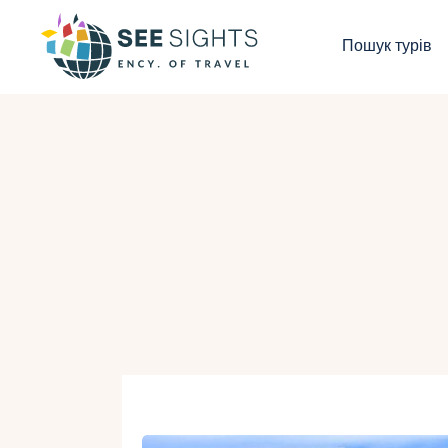
П
Пошук турів
Г
Т
К
І
Б
К