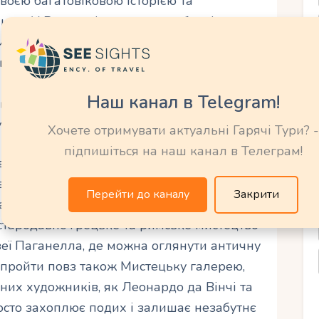
своєю багатовіковою історією та
ою. У Ватикані знаходиться безліч
 можна пропустити під час відвідин
іших споруд є Собор Святого Петра, що є
світі. Його величність і розкішна
Наш канал в Telegram!
ів. Тут можна також побачити Музей
колекцію мистецтва у світі.
Хочете отримувати актуальні Гарячі Тури? -
підпишіться на наш канал в Телеграм!
великих майстрів, таких як
ллі. Особлива увага заслуговує
Перейти до каналу
Закрити
бачити неперевершену фреску “Створення
стародавнє грецьке та римське мистецтво
еї Паганелла, де можна оглянути античну
 пройти повз також Мистецьку галерею,
них художників, як Леонардо да Вінчі та
осто захоплює подих і залишає незабутнє