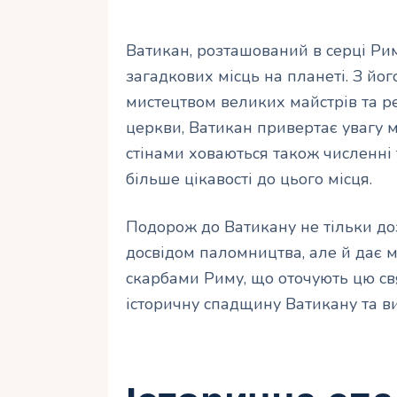
Ватикан, розташований в серці Рим
загадкових місць на планеті. З йог
мистецтвом великих майстрів та р
церкви, Ватикан привертає увагу 
стінами ховаються також численні 
більше цікавості до цього місця.
Подорож до Ватикану не тільки д
досвідом паломництва, але й дає 
скарбами Риму, що оточують цю св
історичну спадщину Ватикану та ви