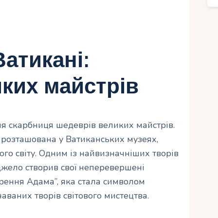
атикані:
ких майстрів
ня скарбниця шедеврів великих майстрів.
а розташована у Ватиканських музеях,
ого світу. Одним із найвизначніших творів
джело створив свої неперевершені
орення Адама”, яка стала символом
аваних творів світового мистецтва.