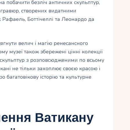
а побачити безліч античних скульптур,
а гравюр, створених видатними
 Рафаель, Боттічеллі та Леонардо да
ягнути велич і магію ренесансного
ому музеї також збережені цінні колекції
а скульптур з розповсюдженими по всьому
икані не тільки захоплює своєю красою і
о багатовікову історію та культурне
чення Ватикану