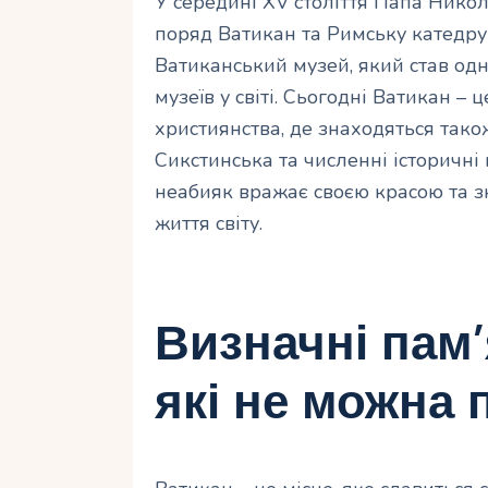
У середині XV століття Папа Нико
поряд Ватикан та Римську катедру
Ватиканський музей, який став од
музеїв у світі. Сьогодні Ватикан –
християнства, де знаходяться тако
Сикстинська та численні історичні
неабияк вражає своєю красою та з
життя світу.
Визначні пам’
які не можна 