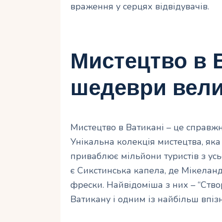
враження у серцях відвідувачів.
Мистецтво в В
шедеври вели
Мистецтво в Ватикані – це справж
Унікальна колекція мистецтва, як
приваблює мільйони туристів з усь
є Сикстинська капела, де Мікелан
фрески. Найвідоміша з них – “Ств
Ватикану і одним із найбільш впізн