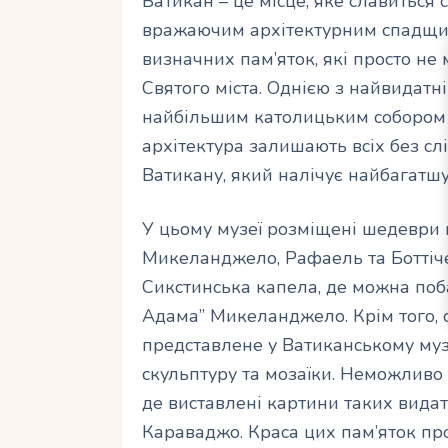
Ватикан – це місце, яке славиться 
вражаючим архітектурним спадщин
визначних пам’яток, які просто не
Святого міста. Однією з найвидатн
найбільшим католицьким собором у 
архітектура залишають всіх без сл
Ватикану, який налічує найбагатшу 
У цьому музеї розміщені шедеври 
Микеланджело, Рафаель та Боттіче
Сикстинська капела, де можна по
Адама” Микеланджело. Крім того, 
представлене у Ватиканському муз
скульптуру та мозаїки. Неможливо
де виставлені картини таких видат
Караваджо. Краса цих пам’яток пр