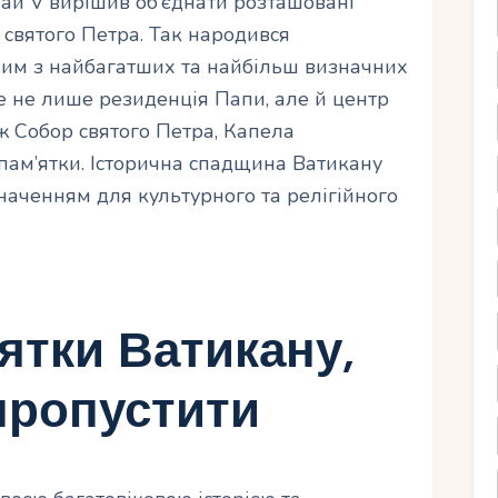
лай V вирішив об’єднати розташовані
 святого Петра. Так народився
ним з найбагатших та найбільш визначних
 це не лише резиденція Папи, але й центр
ж Собор святого Петра, Капела
 пам’ятки. Історична спадщина Ватикану
наченням для культурного та релігійного
ятки Ватикану,
пропустити