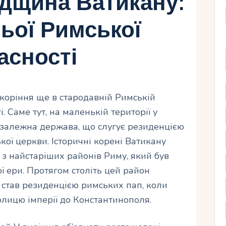
адщина Ватикану:
ьої Римської
асності
коріння ще в стародавній Римській
і. Саме тут, на маленькій території у
езалежна держава, що слугує резиденцією
ої церкви. Історичні корені Ватикану
 з найстаріших районів Риму, який був
ої ери. Протягом століть цей район
 став резиденцією римських пап, коли
лицю імперії до Константинополя.