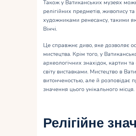
Також у Ватиканських музеях можн
релігійних предметів, живопису т
художниками ренесансу, такими як
Вінчі.
Це справжнє диво, яке дозволяє ос
мистецтва. Крім того, у Ватиканськ
археологічних знахідок, картин т
світу виставками. Мистецтво в Ват
витонченостью, але й розповідає пр
значення цього унікального місця.
Релігійне зна