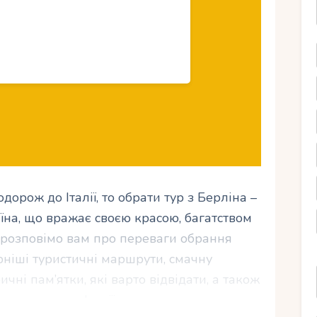
орож до Італії, то обрати тур з Берліна –
аїна, що вражає своєю красою, багатством
ми розповімо вам про переваги обрання
ярніші туристичні маршрути, смачну
ричні пам’ятки, які варто відвідати, а також
 маршрут по Італії та насолоджуватися