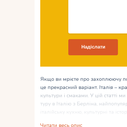
Якщо ви мрієте про захоплюючу под
це прекрасний варіант. Італія – кр
культури і смаками. У цій статті 
туру в Італію з Берліна, найпопул
італійську кухню, культурні та істо
дамо поради, як правильно скласти
Читати весь опис