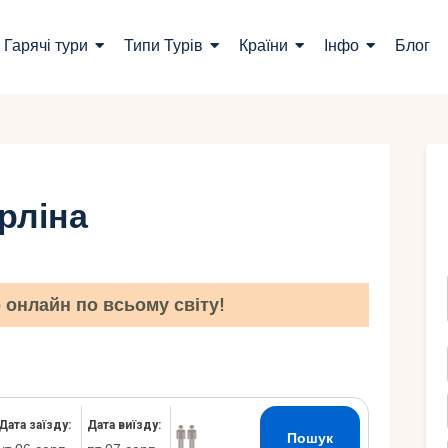
ошук турів
Гарячі тури
Типи Турів
Країни
Інфо
Блог
арячі тури
ипи Турів
раїни
ерліна
нфо
лог
онлайн по всьому світу!
онтакти
Укр