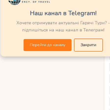
и отримаєте незабутнє враження від цього
Наш канал в Telegram!
Хочете отримувати актуальні Гарячі Тури? -
ні маршрути Італії
підпишіться на наш канал в Телеграм!
ути Італії пропонують незабутню подорож
Перейти до каналу
Закрити
 історією та природною красою. Одним з
ідвідування Риму – столиці Італії, де
нтеоном та Ватиканом. Також варто
нсу, де можна оглянути Дуомо та Уффіці.
омантичними каналами та грандіозними
Комо та Маджоре, також приваблюють
 На півдні країни можна відвідати