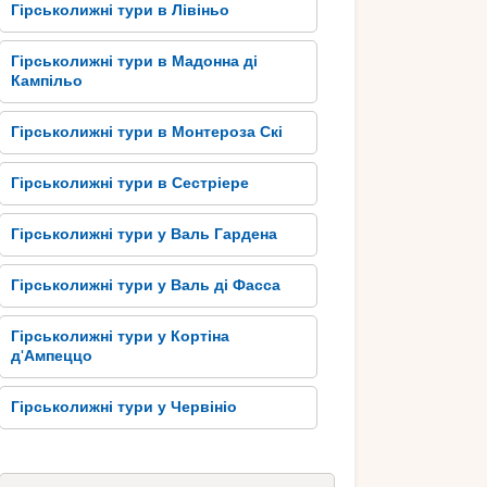
Гірськолижні тури в Лівіньо
Гірськолижні тури в Мадонна ді
Кампільо
Гірськолижні тури в Монтероза Скі
Гірськолижні тури в Сестріере
Гірськолижні тури у Валь Гардена
Гірськолижні тури у Валь ді Фасса
Гірськолижні тури у Кортіна
д'Ампеццо
Гірськолижні тури у Червініо