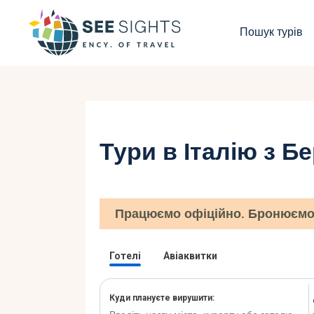
П
Пошук турів
Г
Т
К
Тури в Італію з Б
І
Б
Працюємо офіційно. Бронюємо 
К