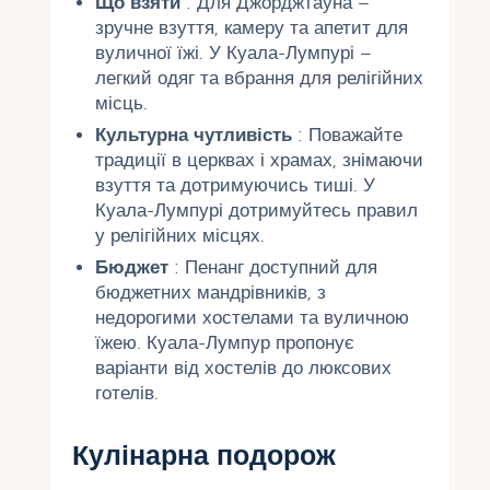
Що взяти
: Для Джорджтауна –
зручне взуття, камеру та апетит для
вуличної їжі. У Куала-Лумпурі –
легкий одяг та вбрання для релігійних
місць.
Культурна чутливість
: Поважайте
традиції в церквах і храмах, знімаючи
взуття та дотримуючись тиші. У
Куала-Лумпурі дотримуйтесь правил
у релігійних місцях.
Бюджет
: Пенанг доступний для
бюджетних мандрівників, з
недорогими хостелами та вуличною
їжею. Куала-Лумпур пропонує
варіанти від хостелів до люксових
готелів.
Кулінарна подорож