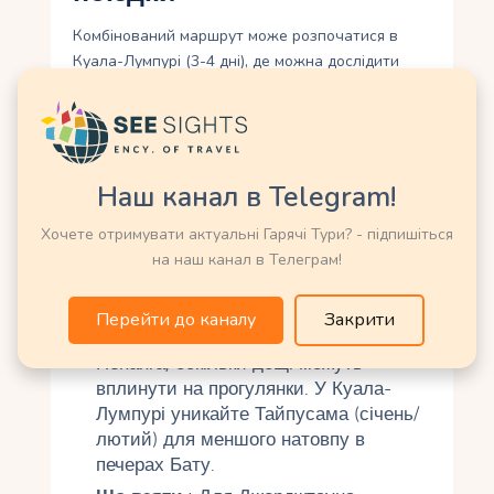
Комбінований маршрут може розпочатися в
Куала-Лумпурі (3-4 дні), де можна дослідити
пам’ятки та культуру. Потім переліт до Пенангу
(45 хвилин) і 1–2 дні на відвідування церкви
Святого Георгія, Джорджтауна та храму Кек Лок
Сі. Сухий сезон (листопад–березень) ідеальний
для обох напрямків. Для церкви потрібний
Наш канал в Telegram!
скромний одяг, для Куала-Лумпура — вбрання,
Хочете отримувати актуальні Гарячі Тури? - підпишіться
що покриває плечі та коліна.
на наш канал в Телеграм!
Практичні поради
Перейти до каналу
Закрити
Погода
: Перевіряйте прогноз для
Пенанга, оскільки дощі можуть
вплинути на прогулянки. У Куала-
Лумпурі уникайте Тайпусама (січень/
лютий) для меншого натовпу в
печерах Бату.