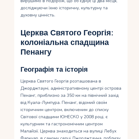
вирушимо в подорож, що об’єднує ці два місця,
досліджуючи їхню історичну, культурну та
духовну цінність.
Церква Святого Георгія:
колоніальна спадщина
Пенангу
Географія та історія
Церква Святого Георгія розташована в
Джорджтауні, адміністративному центрі острова
Пенанг, приблизно за 350 км на північний захід
від Куала-Лумпура. Пенанг, відомий своїм
історичним центром, включеним до списку
Світової спадщини ЮНЕСКО у 2008 році, є
культурним та гастрономічним центром
Малайзії. Церква знаходиться на вулиці Лебух
Фаркуар, в самому серці Джорджтауна, поблизу