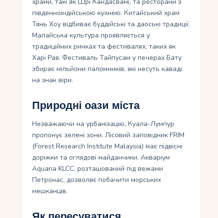
храми, такі як Шрі Кандасвамі, та ресторани з
південноіндійською кухнею. Китайський храм
Тянь Хоу відбиває буддійські та даоські традиції.
Малайська культура проявляється у
традиційних ринках та фестивалях, таких як
Харі Рая. Фестиваль Тайпусам у печерах Бату
збирає мільйони паломників, які несуть каваді
на знак віри.
Природні оази міста
Незважаючи на урбанізацію, Куала-Лумпур
пропонує зелені зони. Лісовий заповідник FRIM
(Forest Research Institute Malaysia) має підвісні
доріжки та оглядові майданчики. Акваріум
Aquaria KLCC, розташований під вежами
Петронас, дозволяє побачити морських
мешканців.
Як пересуватися