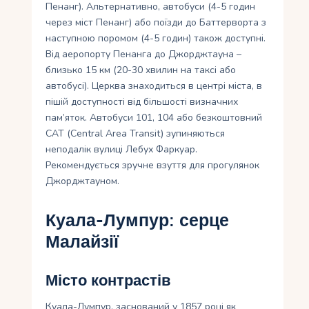
Пенанг). Альтернативно, автобуси (4-5 годин
через міст Пенанг) або поїзди до Баттерворта з
наступною поромом (4-5 годин) також доступні.
Від аеропорту Пенанга до Джорджтауна –
близько 15 км (20-30 хвилин на таксі або
автобусі). Церква знаходиться в центрі міста, в
пішій доступності від більшості визначних
пам’яток. Автобуси 101, 104 або безкоштовний
CAT (Central Area Transit) зупиняються
неподалік вулиці Лебух Фаркуар.
Рекомендується зручне взуття для прогулянок
Джорджтауном.
Куала-Лумпур: серце
Малайзії
Місто контрастів
Куала-Лумпур, заснований у 1857 році як