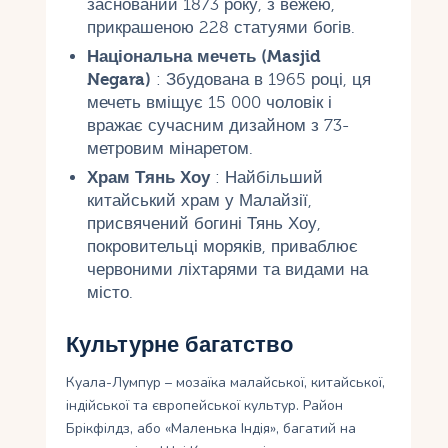
заснований 1873 року, з вежею,
прикрашеною 228 статуями богів.
Національна мечеть (Masjid
Negara)
: Збудована в 1965 році, ця
мечеть вміщує 15 000 чоловік і
вражає сучасним дизайном з 73-
метровим мінаретом.
Храм Тянь Хоу
: Найбільший
китайський храм у Малайзії,
присвячений богині Тянь Хоу,
покровительці моряків, приваблює
червоними ліхтарями та видами на
місто.
Культурне багатство
Куала-Лумпур – мозаїка малайської, китайської,
індійської та європейської культур. Район
Брікфілдз, або «Маленька Індія», багатий на