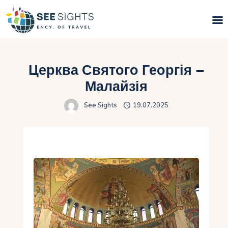
Пошук турів
Церква Святого Георгія –
Гарячі тури
Малайзія
See Sights
19.07.2025
Типи Турів
Країни
Інфо
Блог
Контакти