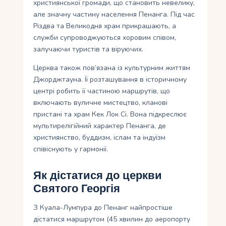
християнської громади, що становить невелику,
але значну частину населення Пенанга. Під час
Різдва та Великодня храм прикрашають, а
служби супроводжуються хоровим співом,
залучаючи туристів та віруючих.
Церква також пов’язана із культурним життям
Джорджтауна. Її розташування в історичному
центрі робить її частиною маршрутів, що
включають вуличне мистецтво, кланові
пристані та храм Кек Лок Сі. Вона підкреслює
мультирелігійний характер Пенанга, де
християнство, буддизм, іслам та індуїзм
співіснують у гармонії.
Як дістатися до церкви
Святого Георгія
З Куала-Лумпура до Пенанг найпростіше
дістатися маршрутом (45 хвилин до аеропорту