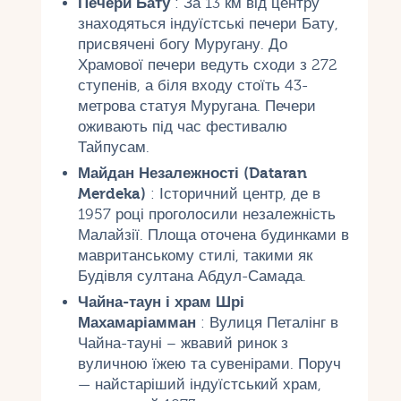
Печери Бату
: За 13 км від центру
знаходяться індуїстські печери Бату,
присвячені богу Муругану. До
Храмової печери ведуть сходи з 272
ступенів, а біля входу стоїть 43-
метрова статуя Муругана. Печери
оживають під час фестивалю
Тайпусам.
Майдан Незалежності (Dataran
Merdeka)
: Історичний центр, де в
1957 році проголосили незалежність
Малайзії. Площа оточена будинками в
мавританському стилі, такими як
Будівля султана Абдул-Самада.
Чайна-таун і храм Шрі
Махамаріамман
: Вулиця Петалінг в
Чайна-тауні – жвавий ринок з
вуличною їжею та сувенірами. Поруч
— найстаріший індуїстський храм,