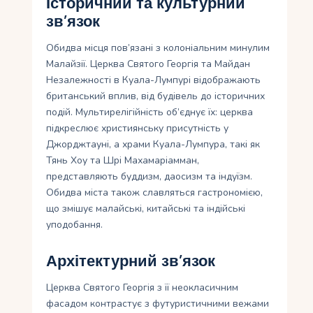
Історичний та культурний
зв’язок
Обидва місця пов’язані з колоніальним минулим
Малайзії. Церква Святого Георгія та Майдан
Незалежності в Куала-Лумпурі відображають
британський вплив, від будівель до історичних
подій. Мультирелігійність об’єднує їх: церква
підкреслює християнську присутність у
Джорджтауні, а храми Куала-Лумпура, такі як
Тянь Хоу та Шрі Махамаріамман,
представляють буддизм, даосизм та індуїзм.
Обидва міста також славляться гастрономією,
що змішує малайські, китайські та індійські
уподобання.
Архітектурний зв’язок
Церква Святого Георгія з її неокласичним
фасадом контрастує з футуристичними вежами