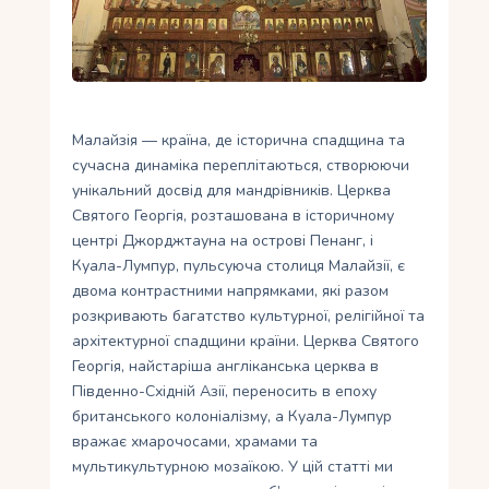
Укр
Ру
Малайзія — країна, де історична спадщина та
сучасна динаміка переплітаються, створюючи
унікальний досвід для мандрівників. Церква
Святого Георгія, розташована в історичному
центрі Джорджтауна на острові Пенанг, і
Куала-Лумпур, пульсуюча столиця Малайзії, є
двома контрастними напрямками, які разом
розкривають багатство культурної, релігійної та
архітектурної спадщини країни. Церква Святого
Георгія, найстаріша англіканська церква в
Південно-Східній Азії, переносить в епоху
британського колоніалізму, а Куала-Лумпур
вражає хмарочосами, храмами та
мультикультурною мозаїкою. У цій статті ми