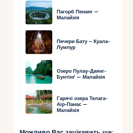
Пагорб Пенанг —
Малайзія
Печери Бату – Куала-
Лумпур
Озеро Пулау-Даянг-
Бунтінґ — Малайзія
Гарячі озера Телага-
Аір-Панас —
Малайзія
Можливо Вас зацікавить ще: