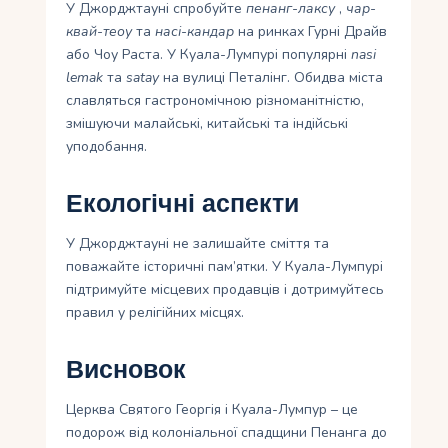
У Джорджтауні спробуйте
пенанг-лаксу
,
чар-
квай-теоу
та
насі-кандар
на ринках Гурні Драйв
або Чоу Раста. У Куала-Лумпурі популярні
nasi
lemak
та
satay
на вулиці Петалінг. Обидва міста
славляться гастрономічною різноманітністю,
змішуючи малайські, китайські та індійські
уподобання.
Екологічні аспекти
У Джорджтауні не залишайте сміття та
поважайте історичні пам’ятки. У Куала-Лумпурі
підтримуйте місцевих продавців і дотримуйтесь
правил у релігійних місцях.
Висновок
Церква Святого Георгія і Куала-Лумпур – це
подорож від колоніальної спадщини Пенанга до