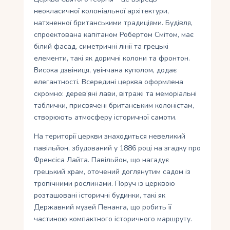
неокласичної колоніальної архітектури,
натхненної британськими традиціями. Будівля,
спроектована капітаном Робертом Смітом, має
білий фасад, симетричні лінії та грецькі
елементи, такі як доричні колони та фронтон.
Висока дзвіниця, увінчана куполом, додає
елегантності. Всередині церква оформлена
скромно: дерев’яні лави, вітражі та меморіальні
таблички, присвячені британським колоністам,
створюють атмосферу історичної самоти.
На території церкви знаходиться невеликий
павільйон, збудований у 1886 році на згадку про
Френсіса Лайта. Павільйон, що нагадує
грецький храм, оточений доглянутим садом із
тропічними рослинами. Поруч із церквою
розташовані історичні будинки, такі як
Державний музей Пенанга, що робить її
частиною компактного історичного маршруту.