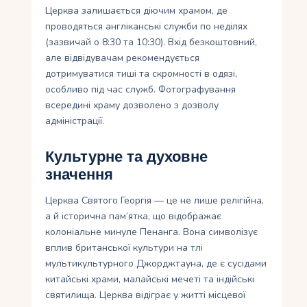
Церква залишається діючим храмом, де
проводяться англіканські служби по неділях
(зазвичай о 8:30 та 10:30). Вхід безкоштовний,
але відвідувачам рекомендується
дотримуватися тиші та скромності в одязі,
особливо під час служб. Фотографування
всередині храму дозволено з дозволу
адміністрації.
Культурне та духовне
значення
Церква Святого Георгія — це не лише релігійна,
а й історична пам’ятка, що відображає
колоніальне минуле Пенанга. Вона символізує
вплив британської культури на тлі
мультикультурного Джорджтауна, де є сусідами
китайські храми, малайські мечеті та індійські
святилища. Церква відіграє у житті місцевої