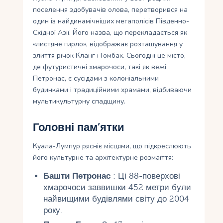
поселення здобувачів олова, перетворився на
один із найдинамічніших мегаполісів Південно-
Східної Азії. Його назва, що перекладається як
«листяне гирло», відображає розташування у
злиття річок Кланг і Гомбак. Сьогодні це місто,
де футуристичні хмарочоси, такі як вежі
Петронас, є сусідами з колоніальними
будинками і традиційними храмами, відбиваючи
мультикультурну спадщину.
Головні пам’ятки
Куала-Лумпур рясніє місцями, що підкреслюють
його культурне та архітектурне розмаїття:
Башти Петронас
: Ці 88-поверхові
хмарочоси заввишки 452 метри були
найвищими будівлями світу до 2004
року.