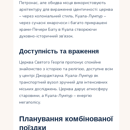
Петронас, але обидва місця використовують
архітектуру для вираження ідентичності: церква
– через колоніальний стиль, Куала-Лумпур –
через сучасні хмарочоси і багато прикрашені
храми-Печери Бату в Куала створюючи
духовно-історичний зв’язок.
Доступність та враження
Церква Святого Георгія пропонує спокійне
знайомство з історією та релігією, доступне всім
у центрі Джорджтауна. Куала-Лумпур як
транспортний вузол зручний для інтенсивних
міських досліджень. Церква дарує атмосферу
старовини, а Куала-Лумпур – енергію
мегаполісу.
Планування комбінованої
поїздки