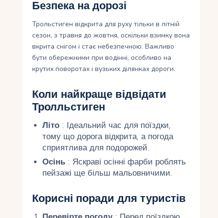
Безпека на дорозі
Трольстиген відкрита для руху тільки в літній
сезон, з травня до жовтня, оскільки взимку вона
вкрита снігом і стає небезпечною. Важливо
бути обережними при водінні, особливо на
крутих поворотах і вузьких ділянках дороги.
Коли найкраще відвідати
Тролльстиген
Літо
: Ідеальний час для поїздки,
тому що дорога відкрита, а погода
сприятлива для подорожей.
Осінь
: Яскраві осінні фарби роблять
пейзажі ще більш мальовничими.
Корисні поради для туристів
Перевірте погоду
: Перед поїздкою