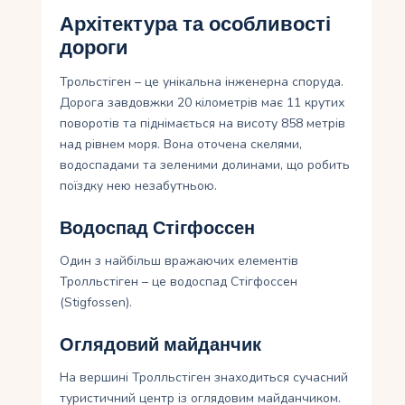
Архітектура та особливості
дороги
Трольстіген – це унікальна інженерна споруда.
Дорога завдовжки 20 кілометрів має 11 крутих
поворотів та піднімається на висоту 858 метрів
над рівнем моря. Вона оточена скелями,
водоспадами та зеленими долинами, що робить
поїздку нею незабутньою.
Водоспад Стігфоссен
Один з найбільш вражаючих елементів
Тролльстіген – це водоспад Стігфоссен
(Stigfossen).
Оглядовий майданчик
На вершині Тролльстіген знаходиться сучасний
туристичний центр із оглядовим майданчиком.