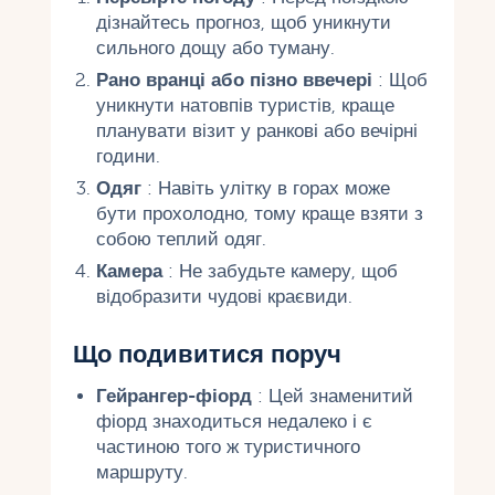
дізнайтесь прогноз, щоб уникнути
сильного дощу або туману.
Рано вранці або пізно ввечері
: Щоб
уникнути натовпів туристів, краще
планувати візит у ранкові або вечірні
години.
Одяг
: Навіть улітку в горах може
бути прохолодно, тому краще взяти з
собою теплий одяг.
Камера
: Не забудьте камеру, щоб
відобразити чудові краєвиди.
Що подивитися поруч
Гейрангер-фіорд
: Цей знаменитий
фіорд знаходиться недалеко і є
частиною того ж туристичного
маршруту.