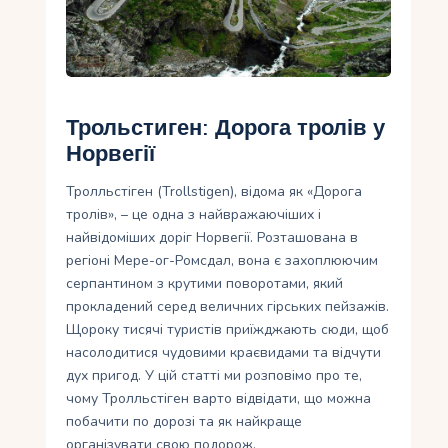
Укр
Ру
Трольстиген: Дорога тролів у
Норвегії
Тролльстіген (Trollstigen), відома як «Дорога
тролів», – це одна з найвражаючіших і
найвідоміших доріг Норвегії. Розташована в
регіоні Мере-ог-Ромсдал, вона є захоплюючим
серпантином з крутими поворотами, який
прокладений серед величних гірських пейзажів.
Щороку тисячі туристів приїжджають сюди, щоб
насолодитися чудовими краєвидами та відчути
дух пригод. У цій статті ми розповімо про те,
чому Тролльстіген варто відвідати, що можна
побачити по дорозі та як найкраще
організувати свою подорож.