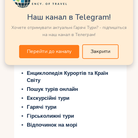
Норвегія
Наш канал в Telegram!
Хочете отримувати актуальні Гарячі Тури? - підпишіться
Люсе-фіорд —
на наш канал в Телеграм!
Норвегія
Перейти до каналу
Закрити
Можливо Вас зацікавить ще:
Енциклопедія Курортів та Країн
Світу
Пошук турів онлайн
Екскурсійні тури
Гарячі тури
Гірськолижні тури
Відпочинок на морі