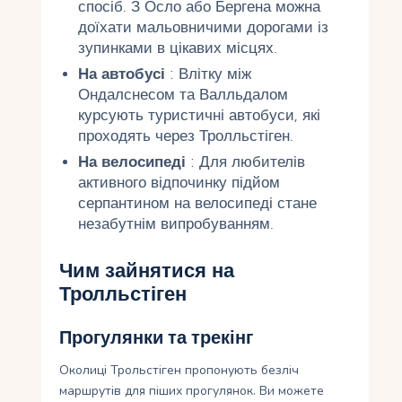
спосіб. З Осло або Бергена можна
доїхати мальовничими дорогами із
зупинками в цікавих місцях.
На автобусі
: Влітку між
Ондалснесом та Валльдалом
курсують туристичні автобуси, які
проходять через Тролльстіген.
На велосипеді
: Для любителів
активного відпочинку підйом
серпантином на велосипеді стане
незабутнім випробуванням.
Чим зайнятися на
Тролльстіген
Прогулянки та трекінг
Околиці Трольстіген пропонують безліч
маршрутів для піших прогулянок. Ви можете