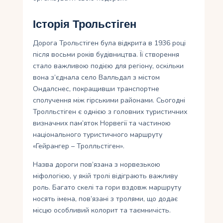
Історія Трольстіген
Дорога Трольстіген була відкрита в 1936 році
після восьми років будівництва. Її створення
стало важливою подією для регіону, оскільки
вона з’єднала село Валльдал з містом
Ондалснес, покращивши транспортне
сполучення між гірськими районами. Сьогодні
Тролльстіген є однією з головних туристичних
визначних пам’яток Норвегії та частиною
національного туристичного маршруту
«Гейрангер – Тролльстіген».
Назва дороги пов’язана з норвезькою
міфологією, у якій тролі відіграють важливу
роль. Багато скелі та гори вздовж маршруту
носять імена, пов’язані з тролями, що додає
місцю особливий колорит та таємничість.