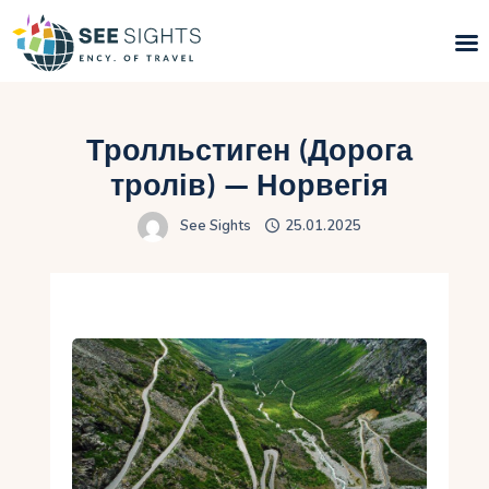
Пошук турів
Тролльстиген (Дорога
Гарячі тури
тролів) — Норвегія
See Sights
25.01.2025
Типи Турів
Країни
Інфо
Блог
Контакти