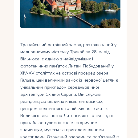
Укр
Ру
Тракайський острівний замок, розташований у
мальовничому містечку Тракай за 28 км від
Вільнюса, є однією з найвідоміших і
фотогенічних пам’яток Литви. Побудований у
XIV-XV століттях на острові посеред озера
Гальве, цей величний замок із червоної цегли є
унікальним прикладом середньовічної
архітектури Східної Європи. Він служив
резиденцією великих князів литовських,
центром політичного та військового життя
Великого князівства Литовського, а сьогодні
приваблює туристів своїм історичним
значенням, музеєм та приголомшливими
краєвидами. Оточений озерами та пов’язаний із