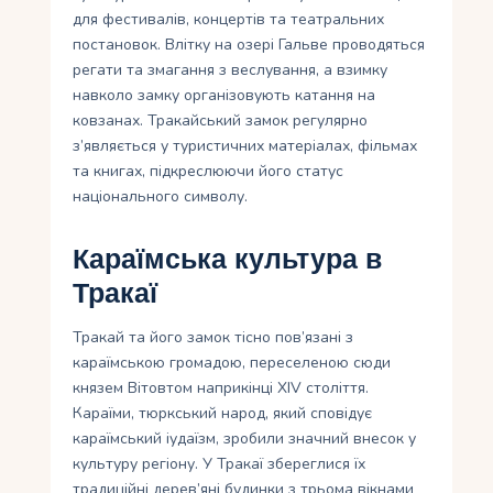
для фестивалів, концертів та театральних
постановок. Влітку на озері Гальве проводяться
регати та змагання з веслування, а взимку
навколо замку організовують катання на
ковзанах. Тракайський замок регулярно
з’являється у туристичних матеріалах, фільмах
та книгах, підкреслюючи його статус
національного символу.
Караїмська культура в
Тракаї
Тракай та його замок тісно пов’язані з
караїмською громадою, переселеною сюди
князем Вітовтом наприкінці XIV століття.
Караїми, тюркський народ, який сповідує
караїмський іудаїзм, зробили значний внесок у
культуру регіону. У Тракаї збереглися їх
традиційні дерев’яні будинки з трьома вікнами