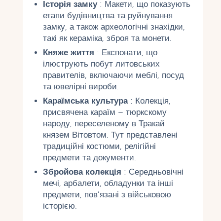
Історія замку
: Макети, що показують
етапи будівництва та руйнування
замку, а також археологічні знахідки,
такі як кераміка, зброя та монети.
Княже життя
: Експонати, що
ілюструють побут литовських
правителів, включаючи меблі, посуд
та ювелірні вироби.
Караїмська культура
: Колекція,
присвячена караїм – тюркскому
народу, переселеному в Тракай
князем Вітовтом. Тут представлені
традиційні костюми, релігійні
предмети та документи.
Збройова колекція
: Середньовічні
мечі, арбалети, обладунки та інші
предмети, пов’язані з військовою
історією.