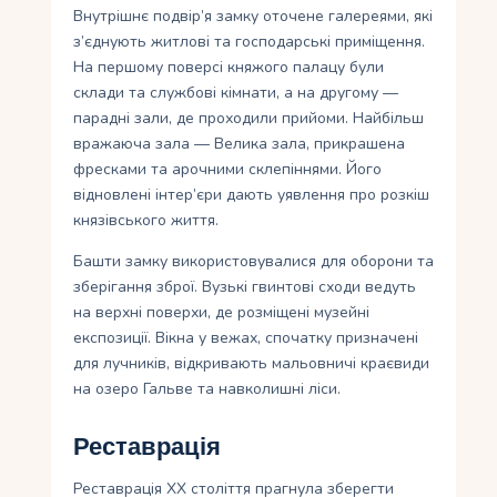
Внутрішнє подвір’я замку оточене галереями, які
з’єднують житлові та господарські приміщення.
На першому поверсі княжого палацу були
склади та службові кімнати, а на другому —
парадні зали, де проходили прийоми. Найбільш
вражаюча зала — Велика зала, прикрашена
фресками та арочними склепіннями. Його
відновлені інтер’єри дають уявлення про розкіш
князівського життя.
Башти замку використовувалися для оборони та
зберігання зброї. Вузькі гвинтові сходи ведуть
на верхні поверхи, де розміщені музейні
експозиції. Вікна у вежах, спочатку призначені
для лучників, відкривають мальовничі краєвиди
на озеро Гальве та навколишні ліси.
Реставрація
Реставрація XX століття прагнула зберегти