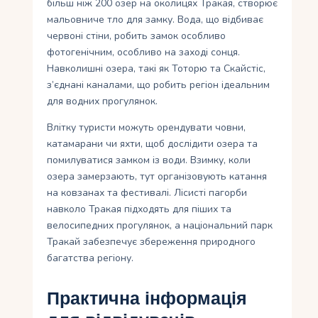
більш ніж 200 озер на околицях Тракая, створює
мальовниче тло для замку. Вода, що відбиває
червоні стіни, робить замок особливо
фотогенічним, особливо на заході сонця.
Навколишні озера, такі як Тоторю та Скайстіс,
з’єднані каналами, що робить регіон ідеальним
для водних прогулянок.
Влітку туристи можуть орендувати човни,
катамарани чи яхти, щоб дослідити озера та
помилуватися замком із води. Взимку, коли
озера замерзають, тут організовують катання
на ковзанах та фестивалі. Лісисті пагорби
навколо Тракая підходять для піших та
велосипедних прогулянок, а національний парк
Тракай забезпечує збереження природного
багатства регіону.
Практична інформація