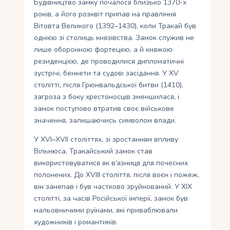
Будівництво замку почалося близько 1370-х
років, а його розквіт припав на правління
Вітовта Великого (1392–1430), коли Тракай був
однією зі столиць князівства. Замок служив не
лише оборонною фортецею, а й княжою
резиденцією, де проводилися дипломатичні
зустрічі, бенкети та судові засідання. У XV
столітті, після Грюнвальдської битви (1410),
загроза з боку хрестоносців зменшилася, і
замок поступово втратив своє військове
значення, залишаючись символом влади.
У XVI–XVII століттях, зі зростанням впливу
Вільнюса, Тракайський замок став
використовуватися як в’язниця для почесних
полонених. До XVIII століття, після воєн і пожеж,
він занепав і був частково зруйнований. У XIX
столітті, за часів Російської імперії, замок був
мальовничими руїнами, які приваблювали
художників і романтиків.