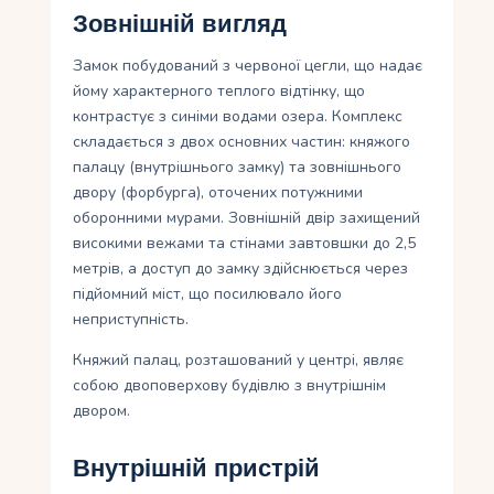
Зовнішній вигляд
Замок побудований з червоної цегли, що надає
йому характерного теплого відтінку, що
контрастує з синіми водами озера. Комплекс
складається з двох основних частин: княжого
палацу (внутрішнього замку) та зовнішнього
двору (форбурга), оточених потужними
оборонними мурами. Зовнішній двір захищений
високими вежами та стінами завтовшки до 2,5
метрів, а доступ до замку здійснюється через
підйомний міст, що посилювало його
неприступність.
Княжий палац, розташований у центрі, являє
собою двоповерхову будівлю з внутрішнім
двором.
Внутрішній пристрій