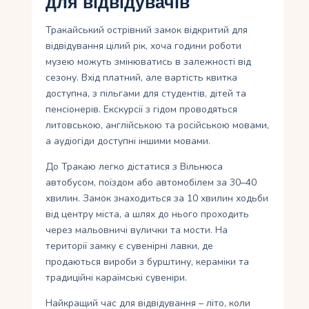
для відвідувачів
Тракайський острівний замок відкритий для
відвідування цілий рік, хоча години роботи
музею можуть змінюватись в залежності від
сезону. Вхід платний, але вартість квитка
доступна, з пільгами для студентів, дітей та
пенсіонерів. Екскурсії з гідом проводяться
литовською, англійською та російською мовами,
а аудіогіди доступні іншими мовами.
До Тракаю легко дістатися з Вільнюса
автобусом, поїздом або автомобілем за 30–40
хвилин. Замок знаходиться за 10 хвилин ходьби
від центру міста, а шлях до нього проходить
через мальовничі вулички та мости. На
території замку є сувенірні лавки, де
продаються вироби з бурштину, кераміки та
традиційні караїмські сувеніри.
Найкращий час для відвідування – літо, коли