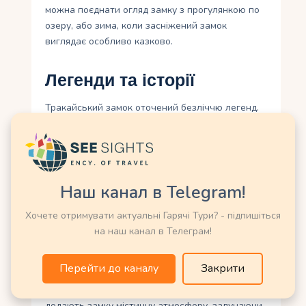
можна поєднати огляд замку з прогулянкою по
озеру, або зима, коли засніжений замок
виглядає особливо казково.
Легенди та історії
Тракайський замок оточений безліччю легенд.
Одна з них розповідає про привид Барбари
Радзивілл, коханої дружини короля Сигізмунда
Августа, яка нібито з’являється у замку у місячні
ночі. Інша легенда пов’язана з підземними
ходами, які, за переказами, з’єднують замок із
Наш канал в Telegram!
материком, хоча археологічні дослідження їх не
Хочете отримувати актуальні Гарячі Тури? - підпишіться
виявили.
на наш канал в Телеграм!
Ще одна історія пов’язана з караїмами:
вважається, що Вітовт привіз їх у Тракай не
Перейти до каналу
Закрити
лише як воїнів, а й як охоронців таємниць,
пов’язаних із скарбами князівства. Ці легенди
додають замку містичну атмосферу, залучаючи