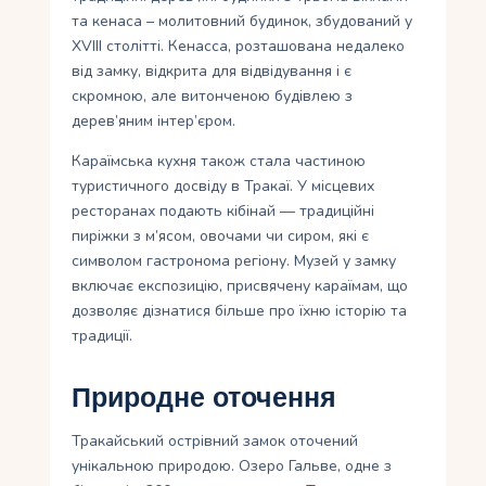
та кенаса – молитовний будинок, збудований у
XVIII столітті. Кенасса, розташована недалеко
від замку, відкрита для відвідування і є
скромною, але витонченою будівлею з
дерев’яним інтер’єром.
Караїмська кухня також стала частиною
туристичного досвіду в Тракаї. У місцевих
ресторанах подають кібінай — традиційні
пиріжки з м’ясом, овочами чи сиром, які є
символом гастронома регіону. Музей у замку
включає експозицію, присвячену караїмам, що
дозволяє дізнатися більше про їхню історію та
традиції.
Природне оточення
Тракайський острівний замок оточений
унікальною природою. Озеро Гальве, одне з