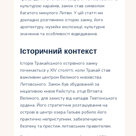
культурою караїмів, замок став символом
багатого минулого Литви. У цій статті ми
докладно розглянемо історію замку, його
архітектуру, музейні експозиції, культурне
значення та особливості відвідування.
Історичний контекст
Історія Тракайського острівного замку
починається у XIV столітті, коли Тракай став
важливим центром Великого князівства
Литовського. Замок був збудований за
ініціативою князя Кейстута, отця Вітовта
Великого, для захисту від нападів Тевтонського
ордена. Його стратегічне розташування на
острові в центрі озера Гальве робило його
практично неприступним, забезпечуючи
безпеку та престиж литовським правителям.