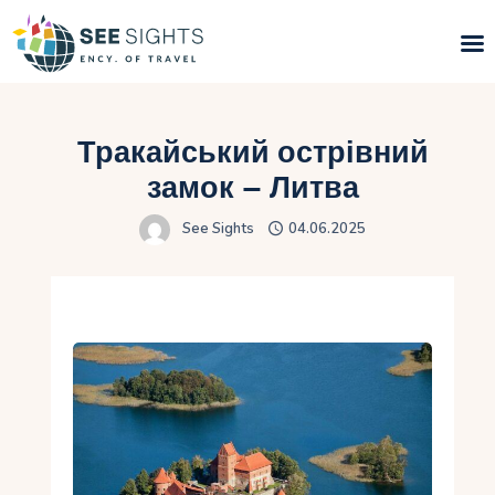
Пошук турів
Тракайський острівний
Гарячі тури
замок – Литва
See Sights
04.06.2025
Типи Турів
Країни
Інфо
Блог
Контакти