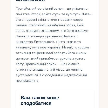
Тракайський острівний замок – це унікальна
пам’ятка історії, архітектури та культури Литви.
Його червоні стіни, оточені водами озера
Гальве, створюють незабутній образ, який
запам’ятовується кожному, хто його відвідує.
Замок розповідає про велич Великого
князівства Литовського, життя князів та
унікальну культуру караїмів. Музей, природне
оточення та фестивалі роблять його живим
центром, який приваблює туристів з усього
світу. Тракайський замок — це не лише
історична спадщина, а й місце, де минуле
зустрічається із сьогоденням, надихаючи на
нові відкриття.
Вам також може
сподобатися