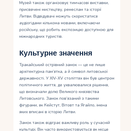
Музей також організовує тимчасові виставки,
присвячені мистецтву, ремеслам та історії
Литви. Відвідувачі можуть скористатися
аудіогідами кількома мовами, включаючи
російську, що робить експозицію доступною для
міжнародних туристів.
Культурне значення
Тракайський острівний замок — це не лише
архітектурна пам’ятка, а й символ литовської
державності. У XIV-XV століттях він був центром
політичного життя, де ухвалювалися рішення,
що визначали долю Великого князівства
Литовського. Замок пов’язаний з такими
фігурами, як Кейстут, Вітовт та Ягайло, імена
яких вписані в історію Литви.
Замок також відіграє важливу роль у сучасній
культурі. Він часто використовується як місце