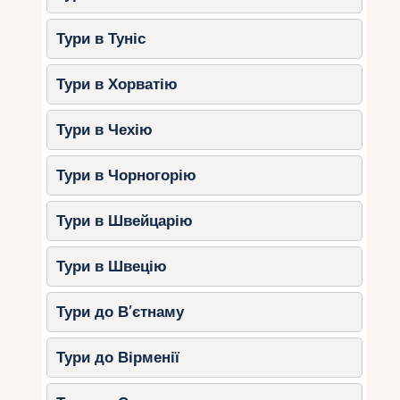
Засмагати на
пляжах Гюмбет та
Тури в Туніс
Торба
.
Дослідити
замок Святого Петра
.
Тури в Хорватію
Вирушити в круїз Егейським морем
на яхті.
Тури в Чехію
Насолодитися атмосферою
елітних
нічних клубів
.
Тури в Чорногорію
Види турів до Туреччини
Тури в Швейцарію
Пляжні тури
Тури в Швецію
Туреччина славиться своїми пляжами, де можна
Тури до В’єтнаму
знайти як піщані, так і галькові узбережжя.
Популярні курорти для пляжного відпочинку:
Тури до Вірменії
Середземноморське узбережжя
–
Анталія, Белек, Аланья, Сіде.