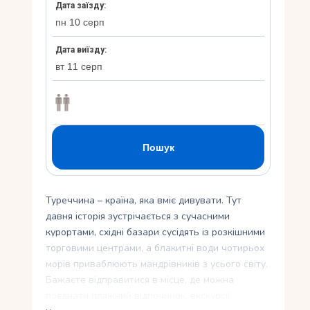
Укр
Ру
Туреччина – країна, яка вміє дивувати. Тут
давня історія зустрічається з сучасними
курортами, східні базари сусідять із розкішними
торговими центрами, а блакитні води чотирьох
морів приваблюють мандрівників з усього світу.
Бажаєте відправитися в місце, де можна
поєднати пляжний відпочинок, екскурсії,