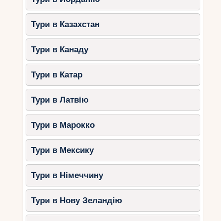
Гольф-клуби світового рівня
.
Тури в Казахстан
Стародавнє місто Аспендос
з
римським театром, що зберігся.
Тури в Канаду
Каппадокія – країна повітряних
куль
Тури в Катар
Якщо ви мрієте побачити незвичайні
Тури в Латвію
ландшафти та відчути дух давнини, вирушайте
до Каппадокії:
Тури в Марокко
Політ на
повітряній кулі на
світанку
– одне з найкрасивіших
Тури в Мексику
видовищ у світі.
Прогулянка
Долиною любові і
Тури в Німеччину
Долиною ченців
.
Дослідження
підземних
Тури в Нову Зеландію
міст
Дерінкую та Каймакли.
Ночівля в
печері
– унікальний досвід!