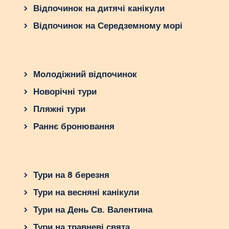
Відпочинок на дитячі канікули
пляжного відпочинку без виснажливої ​​
спеки.
Відпочинок на Середземному морі
Липень – серпень
. Високий сезон,
коли вода прогрівається до
максимуму.
Молодіжний відпочинок
Весна та осінь
. Відмінний час для
екскурсій та активного відпочинку.
Новорічні тури
Зима
. Підходить для поїздок до
Пляжні тури
Стамбула та термальних курортів.
Раннє бронювання
Як вибрати тур до
Туреччини?
При виборі туру враховуйте:
Тури на 8 березня
Мета поїздки
. Пляжний відпочинок –
Тури на весняні канікули
Анталія, Белек, Бодрум. Історія –
Тури на День Св. Валентина
Стамбул, Ефес, Памуккале. Активний
Тури на травневі свята
відпочинок – Каппадокія, Лікійська