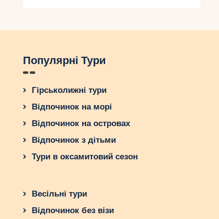
термальними комплексами.
Ялова
– термальні джерела серед
природи.
Активні тури
Популярні Тури
Для любителів активного відпочинку Туреччина
пропонує:
Гірськолижні тури
Рафтінг в Кепрюлю-каньоні
.
Відпочинок на морі
Парапланеризм в Олюденізі
– політ
над Блакитною лагуною.
Відпочинок на островах
Дайвінг біля берегів Бодрума та
Відпочинок з дітьми
Каша
.
Тури в оксамитовий сезон
Походи Лікійською стежкою
.
Найкращий час для поїздки
Весільні тури
Травень – червень, вересень –
Відпочинок без візи
жовтень
. Ідеальний час для