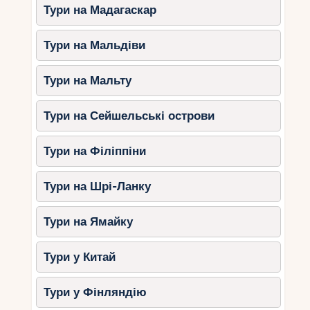
Тури в Каппадокію
Тури на Мадагаскар
Каппадокія – унікальний регіон, відомий своїми
Тури на Мальдіви
природними ландшафтами. Тут можна:
Піднятися на повітряній кулі.
Тури на Мальту
Пройтися по долинах з химерними
скельними утвореннями.
Тури на Сейшельські острови
Відвідати стародавні монастирі та
підземні міста.
Тури на Філіппіни
Термальні та СПА-тури
Тури на Шрі-Ланку
Туреччина відома своїми цілющими джерелами
та термальними курортами. Найкращі місця для
Тури на Ямайку
оздоровлення:
Тури у Китай
Памуккале
– природні травертини із
мінеральною водою.
Тури у Фінляндію
Афьонкарахісар
– відомий своїми