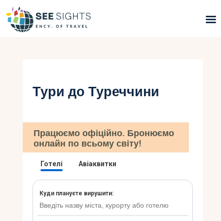
Пошук турів
Гарячі тури
Тури до Туреччини
Типи Турів
Країни
Працюємо офіційно. Бронюємо
онлайн по всьому світу!
Інфо
Блог
Контакти