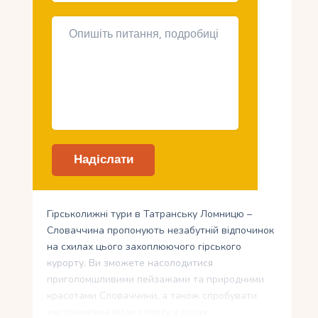
Гірськолижні тури в Татранську Ломницю –
Словаччина пропонують незабутній відпочинок
на схилах цього захоплюючого гірського
курорту. Ви зможете насолодитися
приголомшливими пейзажами та природними
красотами Словаччини, а також спробувати
екстремальні види спорту у горах.