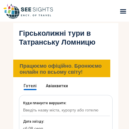
Гірськолижні тури в
Пошук турів
Татранську Ломницю
Гарячі тури
Типи Турів
Працюємо офіційно. Бронюємо
онлайн по всьому світу!
Країни
Інфо
Блог
Контакти