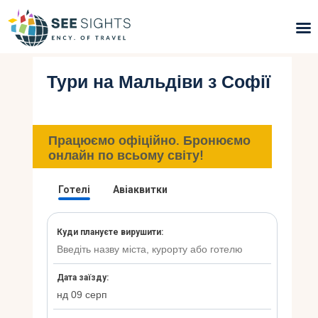
Тури на Мальдіви з Софії
Пошук турів
Гарячі тури
Працюємо офіційно. Бронюємо
Типи Турів
онлайн по всьому світу!
Країни
Інфо
Блог
Контакти