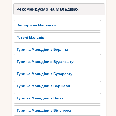
корабле, щоб вивчити секрети затонулих
скарбів або взяти участь у водних спортивних
Рекомендуємо на Мальдівах
змаганнях. Водні розваги на Мальдівах
обов’язково залишать незабутнє враження на
кожного приїжджого.
Віп тури на Мальдіви
Готелі Мальдів
Екзотична кухня Мальдів:
Відчуйте смак місцевих
Тури на Мальдіви з Берліна
делікатесів
Тури на Мальдіви з Будапешту
Мальдівська кухня – це справжнє задоволення
для смаку. Вона вражає своєю екзотикою та
Тури на Мальдіви з Бухаресту
неповторними смаками, які не залишать
байдужими навіть найвибагливіших гурманів.
Тури на Мальдіви з Варшави
Одним з основних інгредієнтів мальдівської
кухні є свіжа риба та морепродукти. Локальні
Тури на Мальдіви з Відня
шеф-кухарі майстерно готують страви з риби,
такі як каррі з рибою або рибне пекло.
Тури на Мальдіви з Вільнюса
Не можна пропустити смачні страви з