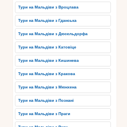
кокосовим молоком, такі як каррі з кокосовим
Тури на Мальдіви з Вроцлава
соусом або кокосовий пудинг. Також варто
спробувати мальдівський національний напій –
Тури на Мальдіви з Гданська
“Рону”, який виготовляється з пальмового соку.
Ця екзотична кухня неодмінно подарує вам нові
Тури на Мальдіви з Дюсельдорфа
враження та незабутні смакові відчуття під час
вашої подорожі на Мальдиви.
Тури на Мальдіви з Катовіце
Традиції та культура
Тури на Мальдіви з Кишинева
Мальдів: Зануртеся у
мальовничий світ острівного
Тури на Мальдіви з Кракова
життя
Тури на Мальдіви з Мюнхена
Мальдівські острови – це не тільки місце для
розслаблення на пляжах та занурення у чисті
Тури на Мальдіви з Познані
води Індійського океану, але й мальовничий світ
острівного життя з унікальною традицією та
Тури на Мальдіви з Праги
культурою. Мальдіви мають давню історію,
пов’язану з мусульманською вірою, яка сильно