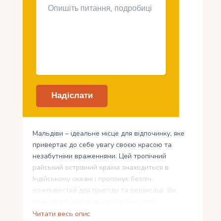
Мальдіви – ідеальне місце для відпочинку, яке
привертає до себе увагу своєю красою та
незабутніми враженнями. Цей тропічний
райський острівний країна знаходиться в
Індійському океані і пропонує безліч
можливостей для пригоди та релаксації. Ви
можете насолоджуватися розкішними
курортами, водними розвагами, екзотичною
Читати весь опис