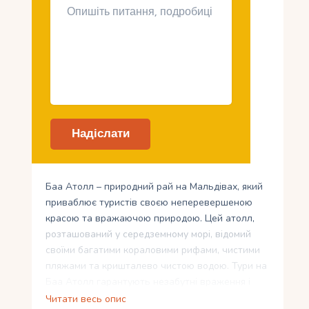
Баа Атолл – природний рай на Мальдівах, який
приваблює туристів своєю неперевершеною
красою та вражаючою природою. Цей атолл,
розташований у середземному морі, відомий
своїми багатими кораловими рифами, чистими
пляжами та кришталево чистою водою. Тури на
Баа Атолл гарантують незабутні враження і
пригоди, починаючи від активного водного
Читати весь опис