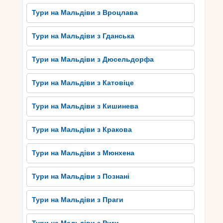
пропонують незабутній відпочинок у райському
Тури на Мальдіви з Вроцлава
середовищі. Тут можна знайти готелі різного
рівня комфорту і розміщення, починаючи від
Тури на Мальдіви з Гданська
ексклюзивних вілл на воді з приватним
басейном і доступом до пляжу, до великих
Тури на Мальдіви з Дюсельдорфа
розкішних готелів з усіма зручностями. Кожен
курорт на Баа Атолл пропонує свої унікальні
Тури на Мальдіви з Катовіце
послуги, такі як спа-центри, ресторани з видом
на океан, приватні вечері під водою та багато
Тури на Мальдіви з Кишинева
іншого.
Гостям також доступні широкий вибір водних
Тури на Мальдіви з Кракова
розваг, таких як дайвінг, сноркелінг, серфінг та
каякінг. Незалежно від обраного готелю або
Тури на Мальдіви з Мюнхена
курорту, розкіш та персоналізований підхід
гарантовано. Вибравши розкішний курорт на
Тури на Мальдіви з Познані
Баа Атолл, гості отримують можливість
насолодитися неперевершеним комфортом і
Тури на Мальдіви з Праги
неперевершеною красою мальдівських
островів.