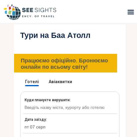
Тури на Баа Атолл
Пошук турів
Гарячі тури
Працюємо офіційно. Бронюємо
Типи Турів
онлайн по всьому світу!
Країни
Інфо
Блог
Контакти