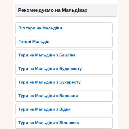
падлінгом. Ви можете прокататися по
безкрайньому океану і насолодитися
Рекомендуємо на Мальдівах
неповторною красою природи.
Також на Баа Атолл є багато екскурсійних
Віп тури на Мальдіви
маршрутів, які дозволяють вам побачити інші
острови та взяти участь у мальдівських
Готелі Мальдів
традиціях. Наприклад, ви можете відвідати
риболовельне село та побачити, як мальдівці
Тури на Мальдіви з Берліна
живуть та працюють на островах.
Тури на Мальдіви з Будапешту
Водні розваги та екскурсії на Баа Атолл
запам’ятовуються назавжди, даруючи незабутні
Тури на Мальдіви з Бухаресту
враження та пригоди у середину океану.
Тури на Мальдіви з Варшави
Розкішні курорти та готелі на
Баа Атолл
Тури на Мальдіви з Відня
Баа Атолл на Мальдівах славиться своїми
Тури на Мальдіви з Вільнюса
розкішними курортами та готелями, які