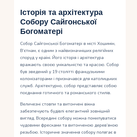
Історія та архітектура
Собору Сайгонської
Богоматері
Собор Сайгонської Богоматері в місті Хошимін,
В’єтнам, є одним з найвизначніших релігійних
споруд у країні. Його історія і архітектура
вражають своєю унікальністю та красою. Собор
був зведений у 19 столітті французькими
колонізаторами і призначався для католицьких
служб. Архітектурно, собор представляє собою
поєднання готичного та романського стилів.
Величезні стовпи та витончені вікна
забезпечують будівлі елегантний зовнішній
вигляд. Всередині собору можна помилуватися
чудовими фресками та витонченою дерев’яною
резьбою. Історичне значення собору полягає в