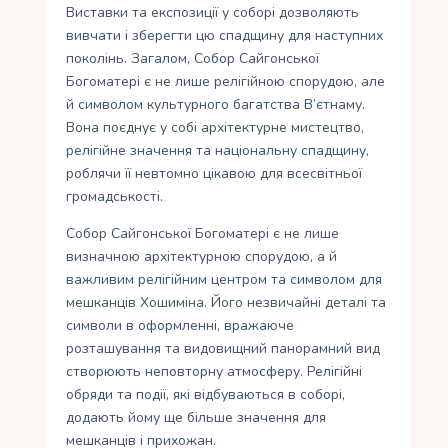
Виставки та експозиції у соборі дозволяють
вивчати і зберегти цю спадщину для наступних
поколінь. Загалом, Собор Сайгонської
Богоматері є не лише релігійною спорудою, але
й символом культурного багатства В’єтнаму.
Вона поєднує у собі архітектурне мистецтво,
релігійне значення та національну спадщину,
роблячи її невтомно цікавою для всесвітньої
громадськостi.
Собор Сайгонської Богоматері є не лише
визначною архітектурною спорудою, а й
важливим релігійним центром та символом для
мешканців Хошиміна. Його незвичайні деталі та
символи в оформленні, вражаюче
розташування та видовищний панорамний вид
створюють неповторну атмосферу. Релігійні
обряди та події, які відбуваються в соборі,
додають йому ще більше значення для
мешканців і прихожан.