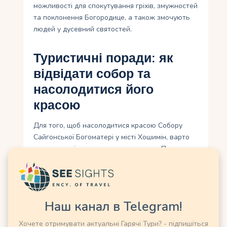
можливості для спокутування гріхів, змужностей
та поклонення Богородице, а також змочують
людей у дусевний святостей.
Туристичні поради: як
відвідати собор та
насолодитися його
красою
Для того, щоб насолодитися красою Собору
Сайгонської Богоматері у місті Хошимін, варто
врахувати кілька туристичних порад. Перш за
все, рекомендується відвідати собор уранці або
ввечері, коли світло найкрасивіше підкреслює
деталі архітектури. Також варто заздалегідь
дізнатися про розклад богослужінь і подій, які
Наш канал в Telegram!
можуть відбуватися в соборі, і прийти на одне з
них, щоб отримати повну релігійну та культурну
Хочете отримувати актуальні Гарячі Тури? - підпишіться