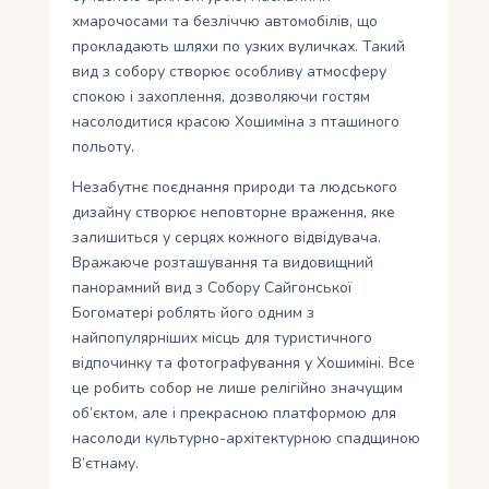
хмарочосами та безліччю автомобілів, що
прокладають шляхи по узких вуличках. Такий
вид з собору створює особливу атмосферу
спокою і захоплення, дозволяючи гостям
насолодитися красою Хошиміна з пташиного
польоту.
Незабутнє поєднання природи та людського
дизайну створює неповторне враження, яке
залишиться у серцях кожного відвідувача.
Вражаюче розташування та видовищний
панорамний вид з Собору Сайгонської
Богоматері роблять його одним з
найпопулярніших місць для туристичного
відпочинку та фотографування у Хошиміні. Все
це робить собор не лише релігійно значущим
об’єктом, але і прекрасною платформою для
насолоди культурно-архітектурною спадщиною
В’єтнаму.