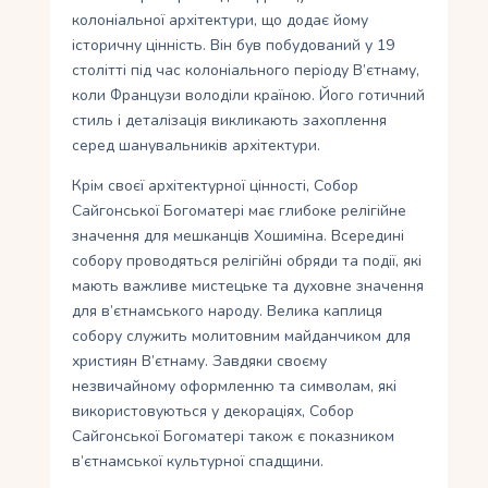
колоніальної архітектури, що додає йому
історичну цінність. Він був побудований у 19
столітті під час колоніального періоду В’єтнаму,
коли Французи володіли країною. Його готичний
стиль і деталізація викликають захоплення
серед шанувальників архітектури.
Крім своєї архітектурної цінності, Собор
Сайгонської Богоматері має глибоке релігійне
значення для мешканців Хошиміна. Всередині
собору проводяться релігійні обряди та події, які
мають важливе мистецьке та духовне значення
для в’єтнамського народу. Велика каплиця
собору служить молитовним майданчиком для
християн В’єтнаму. Завдяки своєму
незвичайному оформленню та символам, які
використовуються у декораціях, Собор
Сайгонської Богоматері також є показником
в’єтнамської культурної спадщини.