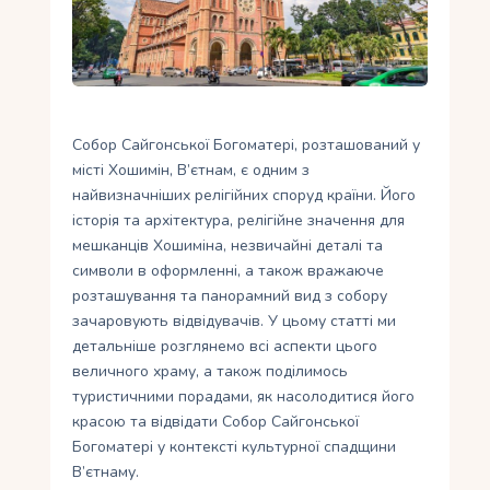
Укр
Ру
Собор Сайгонської Богоматері, розташований у
місті Хошимін, В’єтнам, є одним з
найвизначніших релігійних споруд країни. Його
історія та архітектура, релігійне значення для
мешканців Хошиміна, незвичайні деталі та
символи в оформленні, а також вражаюче
розташування та панорамний вид з собору
зачаровують відвідувачів. У цьому статті ми
детальніше розглянемо всі аспекти цього
величного храму, а також поділимось
туристичними порадами, як насолодитися його
красою та відвідати Собор Сайгонської
Богоматері у контексті культурної спадщини
В’єтнаму.