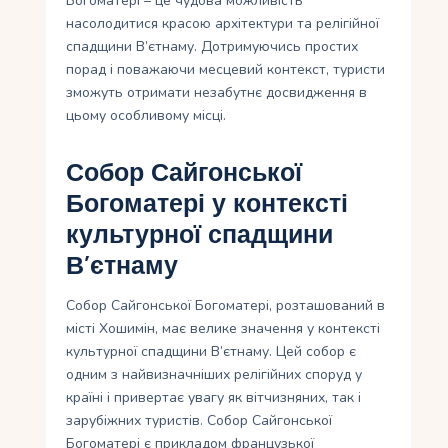
Богоматері – це чудова можливість
насолодитися красою архітектури та релігійної
спадщини В’єтнаму. Дотримуючись простих
порад і поважаючи месцевий контекст, туристи
зможуть отримати незабутнє досвидження в
цьому особливому місці.
Собор Сайгонської
Богоматері у контексті
культурної спадщини
В’єтнаму
Собор Сайгонської Богоматері, розташований в
місті Хошимін, має велике значення у контексті
культурної спадщини В’єтнаму. Цей собор є
одним з найвизначніших релігійних споруд у
країні і привертає увагу як вітчизняних, так і
зарубіжних туристів. Собор Сайгонської
Богоматері є прикладом французької