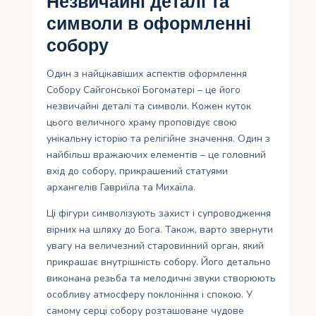
Незвичайні деталі та
символи в оформленні
собору
Один з найцікавіших аспектів оформлення
Собору Сайгонської Богоматері – це його
незвичайні деталі та символи. Кожен куток
цього величного храму проповідує свою
унікальну історію та релігійне значення. Один з
найбільш вражаючих елементів – це головний
вхід до собору, прикрашений статуями
архангелів Гавриїла та Михаїла.
Ці фігури символізують захист і супроводження
вірних на шляху до Бога. Також, варто звернути
увагу на величезний старовинний орган, який
прикрашає внутрішність собору. Його детально
виконана резьба та мелодичні звуки створюють
особливу атмосферу поклоніння і спокою. У
самому серці собору розташоване чудове