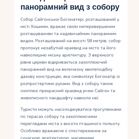
панорамний вид з собору
Собор Сайгонської Богоматері, розташований у
місті Хошимін, вражає своїм неперевершеним
розташуванням та надзвичайним панорамним
видом. Розташований на висоті 58 метрів, собор
пропонує незабутній краєвид на місто та його
навколишню міську архітектуру. З верхнього
рівня церкви відкривається захоплюючий
панорамний вид на величезну хвилеподібну
дахову конструкцію, яка символізує Богоматір із
розпростертими руками. Вид з собору також
охоплює прекрасний краєвид річки Сайгон та
живописного ландшафту навколо неї.
Туристи можуть насолоджуватися прогулянками
по терасах собору та захоплюючими
переглядами міста з висоти пташиного польоту.
Особливо вражаюче є спостереження за
сучасною архітектурою, масивними