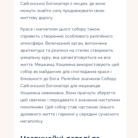
Сайгонської Богоматері є місцем, де вони
можуть знайти силу продовжувати свою
життєву дорогу.
Краса і магнетизм цього собору також
сприяють створенню особливого релігійного
атмосфери. Величезний орган, витончена
архітектура та розписи на стелях створюють
унікальну ауру, яка запам’ятовується на все
життя. Мешканці Хошиміна використовують цей
собор як майданчик для споглядання краси і
близькості до Бога. Релігійне значення Собору
Сайгонської Богоматері для мешканців
Хошиміна невимовне. Вони прагнуть зберегти
цей святиню і передавати її значення наступним
поколінням. Цей собор став частиною їхнього
духовного життя і гармонії у середині сучасного
мегаполісу.