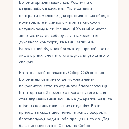
Богоматері для мешканців Хошиміна є
надзвичайно важливим. Він є не лише
центральним місцем для християнських обрядів і
молитов, але й символом віри та спокою у
метушливому місті. Мешканці Хошиміна часто
звертаються до собору для знаходження
духовного комфорту та надії. Величний
імпозантний будинок богоматері приваблює не
лише вірних, але і тих, хто шукає внутрішнього
спокою.
Багато людей вважають Собор Сайгонської
Богоматері святинею, де можна знайти
покровительство та отримати благословення.
Багаторазовий прихід до цього святого місця
стає для мешканців Хошиміна джерелом надії та
втіхи в складних життєвих ситуаціях. Вони
приходять сюди, щоб помолитися за здоров’я,
благополуччя родини або прощення гріхів. Для
багатьох мешканців Хошиміна Собор