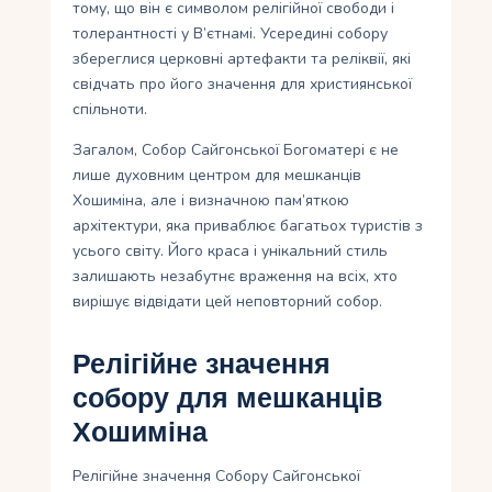
тому, що він є символом релігійної свободи і
толерантності у В’єтнамі. Усередині собору
збереглися церковні артефакти та реліквії, які
свідчать про його значення для християнської
спільноти.
Загалом, Собор Сайгонської Богоматері є не
лише духовним центром для мешканців
Хошиміна, але і визначною пам’яткою
архітектури, яка приваблює багатьох туристів з
усього світу. Його краса і унікальний стиль
залишають незабутнє враження на всіх, хто
вирішує відвідати цей неповторний собор.
Релігійне значення
собору для мешканців
Хошиміна
Релігійне значення Собору Сайгонської