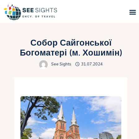
Пошук турів
Собор Сайгонської
Гарячі тури
Богоматері (м. Хошимін)
See Sights
31.07.2024
Типи Турів
Країни
Інфо
Блог
Контакти