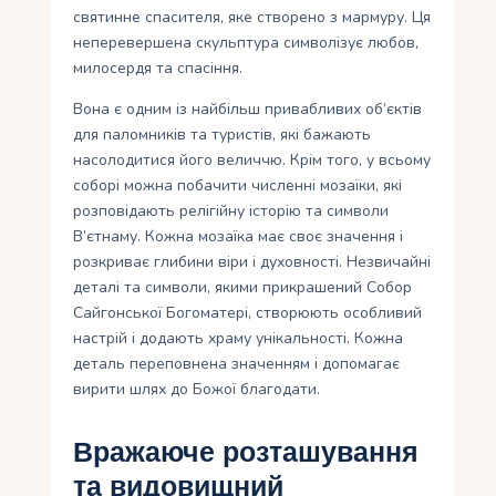
святинне спасителя, яке створено з мармуру. Ця
неперевершена скульптура символізує любов,
милосердя та спасіння.
Вона є одним із найбільш привабливих об’єктів
для паломників та туристів, які бажають
насолодитися його величчю. Крім того, у всьому
соборі можна побачити численні мозаїки, які
розповідають релігійну історію та символи
В’єтнаму. Кожна мозаїка має своє значення і
розкриває глибини віри і духовності. Незвичайні
деталі та символи, якими прикрашений Собор
Сайгонської Богоматері, створюють особливий
настрій і додають храму унікальності. Кожна
деталь переповнена значенням і допомагає
вирити шлях до Божої благодати.
Вражаюче розташування
та видовищний