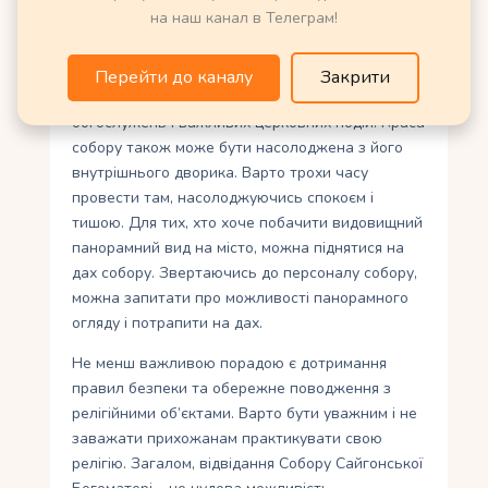
досвідження. При плануванні візиту до собору,
на наш канал в Телеграм!
слід пам’ятати про приличний одяг і поважне
ставлення до місцевих релігійних обрядів.
Перейти до каналу
Закрити
Заборонено фотографувати під час
богослужень і важливих церковних подій. Краса
собору також може бути насолоджена з його
внутрішнього дворика. Варто трохи часу
провести там, насолоджуючись спокоєм і
тишою. Для тих, хто хоче побачити видовищний
панорамний вид на місто, можна піднятися на
дах собору. Звертаючись до персоналу собору,
можна запитати про можливості панорамного
огляду і потрапити на дах.
Не менш важливою порадою є дотримання
правил безпеки та обережне поводження з
релігійними об’єктами. Варто бути уважним і не
заважати прихожанам практикувати свою
релігію. Загалом, відвідання Собору Сайгонської