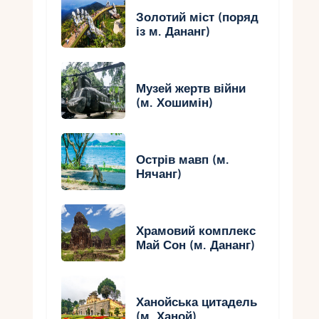
Золотий міст (поряд
із м. Дананг)
Музей жертв війни
(м. Хошимін)
Острів мавп (м.
Нячанг)
Храмовий комплекс
Май Сон (м. Дананг)
Ханойська цитадель
(м. Ханой)