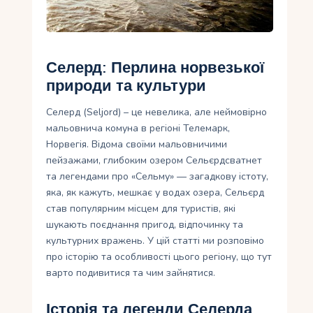
Укр
Ру
Селерд: Перлина норвезької
природи та культури
Селерд (Seljord) – це невелика, але неймовірно
мальовнича комуна в регіоні Телемарк,
Норвегія. Відома своїми мальовничими
пейзажами, глибоким озером Сельєрдсватнет
та легендами про «Сельму» — загадкову істоту,
яка, як кажуть, мешкає у водах озера, Сельєрд
став популярним місцем для туристів, які
шукають поєднання пригод, відпочинку та
культурних вражень. У цій статті ми розповімо
про історію та особливості цього регіону, що тут
варто подивитися та чим зайнятися.
Історія та легенди Селерда