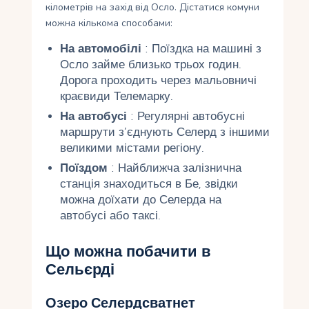
кілометрів на захід від Осло. Дістатися комуни
можна кількома способами:
На автомобілі
: Поїздка на машині з
Осло займе близько трьох годин.
Дорога проходить через мальовничі
краєвиди Телемарку.
На автобусі
: Регулярні автобусні
маршрути з’єднують Селерд з іншими
великими містами регіону.
Поїздом
: Найближча залізнична
станція знаходиться в Бе, звідки
можна доїхати до Селерда на
автобусі або таксі.
Що можна побачити в
Сельєрді
Озеро Селердсватнет