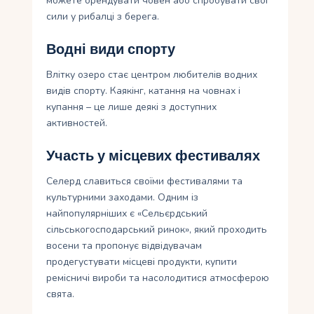
можете орендувати човен або спробувати свої
сили у рибалці з берега.
Водні види спорту
Влітку озеро стає центром любителів водних
видів спорту. Каякінг, катання на човнах і
купання – це лише деякі з доступних
активностей.
Участь у місцевих фестивалях
Селерд славиться своїми фестивалями та
культурними заходами. Одним із
найпопулярніших є «Сельєрдський
сільськогосподарський ринок», який проходить
восени та пропонує відвідувачам
продегустувати місцеві продукти, купити
ремісничі вироби та насолодитися атмосферою
свята.