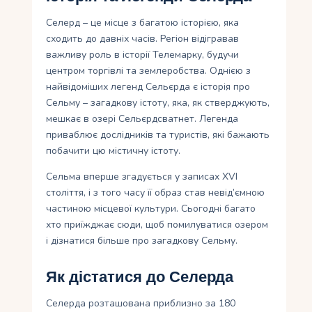
Селерд – це місце з багатою історією, яка
сходить до давніх часів. Регіон відігравав
важливу роль в історії Телемарку, будучи
центром торгівлі та землеробства. Однією з
найвідоміших легенд Сельєрда є історія про
Сельму – загадкову істоту, яка, як стверджують,
мешкає в озері Сельєрдсватнет. Легенда
приваблює дослідників та туристів, які бажають
побачити цю містичну істоту.
Сельма вперше згадується у записах XVI
століття, і з того часу її образ став невід’ємною
частиною місцевої культури. Сьогодні багато
хто приїжджає сюди, щоб помилуватися озером
і дізнатися більше про загадкову Сельму.
Як дістатися до Селерда
Селерда розташована приблизно за 180