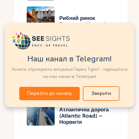
Рибний ринок
Бергена – Норвегія
Національна галерея
– Норвегія
Наш канал в Telegram!
Хочете отримувати актуальні Гарячі Тури? - підпишіться
на наш канал в Телеграм!
Національний парк
Хардангервідда –
Норвегія
Перейти до каналу
Закрити
Атлантична дорога
(Atlantic Road) –
Норвегія