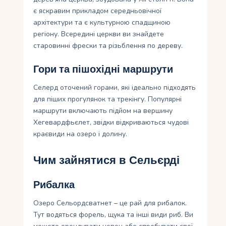
є яскравим прикладом середньовічної
архітектури та є культурною спадщиною
регіону. Всередині церкви ви знайдете
старовинні фрески та різьблення по дереву.
Гори та пішохідні маршрути
Селерд оточений горами, які ідеально підходять
для піших прогулянок та трекінгу. Популярні
маршрути включають підйом на вершину
Хегевардфьєлет, звідки відкриваються чудові
краєвиди на озеро і долину.
Чим зайнятися в Сельєрді
Рибалка
Озеро Сельордсватнет – це рай для рибалок.
Тут водяться форель, щука та інші види риб. Ви