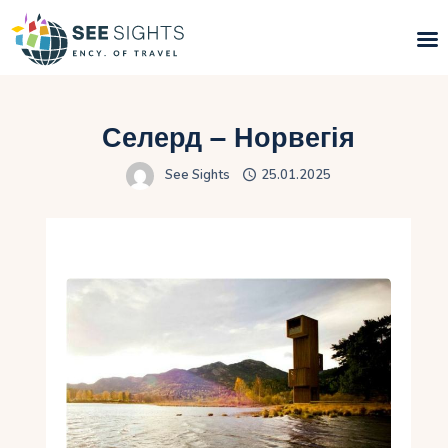
Пошук турів
Селерд – Норвегія
Гарячі тури
See Sights
25.01.2025
Типи Турів
Країни
Інфо
Блог
Контакти