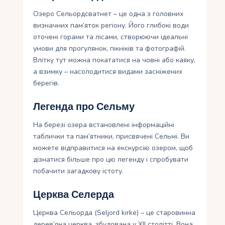
Озеро Сельордсватнет – це одна з головних
визначних пам’яток регіону. Його глибокі води
оточені горами та лісами, створюючи ідеальні
умови для прогулянок, пікніків та фотографій.
Влітку тут можна покататися на човні або каяку,
а взимку – насолодитися видами засніжених
берегів.
Легенда про Сельму
На березі озера встановлені інформаційні
таблички та пам’ятники, присвячені Сельмі. Ви
можете відправитися на екскурсію озером, щоб
дізнатися більше про цю легенду і спробувати
побачити загадкову істоту.
Церква Селерда
Церква Сельорда (Seljord kirke) – це старовинна
дерев’яна церква, збудована у XII столітті. Вона