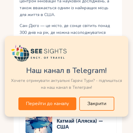
центром інновацій та наукових досліджень, а
також вважається одним із найкращих місць
для життя в США.
Сан-Дієго — це місто, де сонце світить понад
300 днів на рік, де можна насолоджуватися
пляжами, культурою та гастрономією, вивчати
багату історію та бути свідком передових
наукових відкриттів. Це місце, яке поєднує
комфорт, різноманітність та динаміку сучасного
мегаполісу, залишаючись при цьому напрочуд
Наш канал в Telegram!
затишним та доброзичливим.
Хочете отримувати актуальні Гарячі Тури? - підпишіться
на наш канал в Телеграм!
Вам також може
сподобатися
Перейти до каналу
Закрити
Катмай (Аляска) —
США