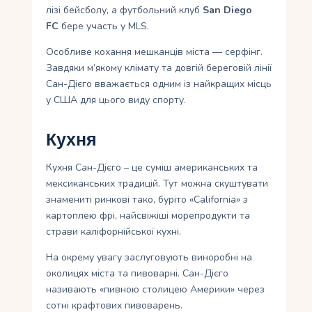
лізі бейсболу, а футбольний клуб
San Diego
FC
бере участь у MLS.
Особливе кохання мешканців міста — серфінг.
Завдяки м’якому клімату та довгій береговій лінії
Сан-Дієго вважається одним із найкращих місць
у США для цього виду спорту.
Кухня
Кухня Сан-Дієго – це суміш американських та
мексиканських традицій. Тут можна скуштувати
знамениті ринкові тако, буріто «California» з
картоплею фрі, найсвіжіші морепродукти та
страви каліфорнійської кухні.
На окрему увагу заслуговують виноробні на
околицях міста та пивоварні. Сан-Дієго
називають «пивною столицею Америки» через
сотні крафтових пивоварень.