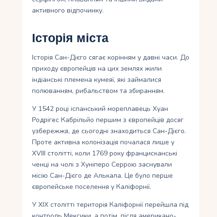
активного відпочинку.
Історія міста
Історія Сан-Дієго сягає корінням у давні часи. До
приходу європейців на цих землях жили
індіанські племена кумеяї, які займалися
полюванням, рибальством та збиранням.
У 1542 році іспанський мореплавець Хуан
Родрігес Кабрільйо першим з європейців досяг
узбережжя, де сьогодні знаходиться Сан-Дієго.
Проте активна колонізація почалася лише у
XVIII столітті, коли 1769 року францисканські
ченці на чолі з Хуніперо Серрою заснували
місію Сан-Дієго де Алькала. Це було перше
європейське поселення у Каліфорнії.
У XIX столітті територія Каліфорнії перейшла під
контроль Мексики, а потім, після американо-