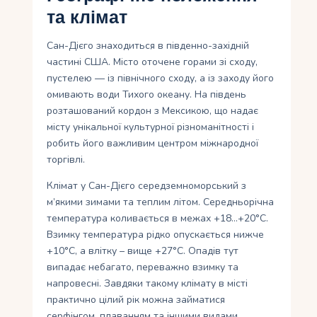
та клімат
Сан-Дієго знаходиться в південно-західній
частині США. Місто оточене горами зі сходу,
пустелею — із північного сходу, а із заходу його
омивають води Тихого океану. На південь
розташований кордон з Мексикою, що надає
місту унікальної культурної різноманітності і
робить його важливим центром міжнародної
торгівлі.
Клімат у Сан-Дієго середземноморський з
м’якими зимами та теплим літом. Середньорічна
температура коливається в межах +18…+20°C.
Взимку температура рідко опускається нижче
+10°C, а влітку – вище +27°C. Опадів тут
випадає небагато, переважно взимку та
напровесні. Завдяки такому клімату в місті
практично цілий рік можна займатися
серфінгом, плаванням та іншими видами