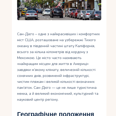
Укр
Ру
Сан-Дієго – одне з найкрасивіших і комфортних
міст США, розташоване на узбережжі Тихого
океану в південній частині штату Каліфорнія,
всього за кілька кілометрів від кордону з
Мексикою. Це місто часто називають
«найкращим місцем для життя в Америці»
завдяки м’якому клімату, величезній кількості
сонячних днів, розвиненій інфраструктурі,
чистим пляжам і великій кількості визначних
пам’яток. Сан-Дієго — це не лише туристична
мекка, а й великий економічний, культурний та
науковий центр регіону.
Географічне положення