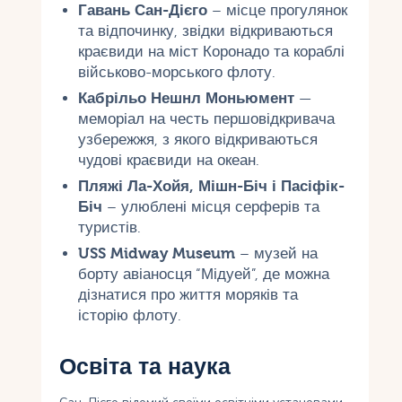
Гавань Сан-Дієго
– місце прогулянок
та відпочинку, звідки відкриваються
краєвиди на міст Коронадо та кораблі
військово-морського флоту.
Кабрільо Нешнл Моньюмент
—
меморіал на честь першовідкривача
узбережжя, з якого відкриваються
чудові краєвиди на океан.
Пляжі Ла-Хойя, Мішн-Біч і Пасіфік-
Біч
– улюблені місця серферів та
туристів.
USS Midway Museum
– музей на
борту авіаносця “Мідуей”, де можна
дізнатися про життя моряків та
історію флоту.
Освіта та наука