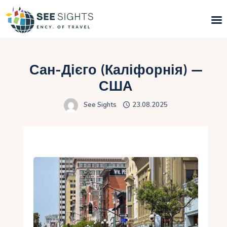
Пошук турів
Сан-Дієго (Каліфорнія) —
Гарячі тури
США
See Sights
23.08.2025
Типи Турів
Країни
Інфо
Блог
Контакти