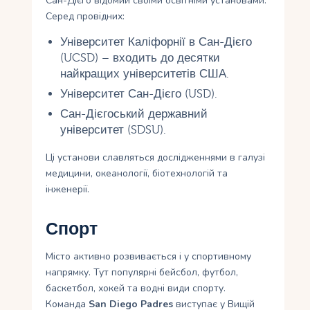
Сан-Дієго відомий своїми освітніми установами.
Серед провідних:
Університет Каліфорнії в Сан-Дієго
(UCSD) – входить до десятки
найкращих університетів США.
Університет Сан-Дієго (USD).
Сан-Дієгоський державний
університет (SDSU).
Ці установи славляться дослідженнями в галузі
медицини, океанології, біотехнологій та
інженерії.
Спорт
Місто активно розвивається і у спортивному
напрямку. Тут популярні бейсбол, футбол,
баскетбол, хокей та водні види спорту.
Команда
San Diego Padres
виступає у Вищій