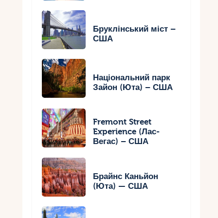
Бруклінський міст –
США
Національний парк
Зайон (Юта) – США
Fremont Street
Experience (Лас-
Вегас) – США
Брайнс Каньйон
(Юта) — США