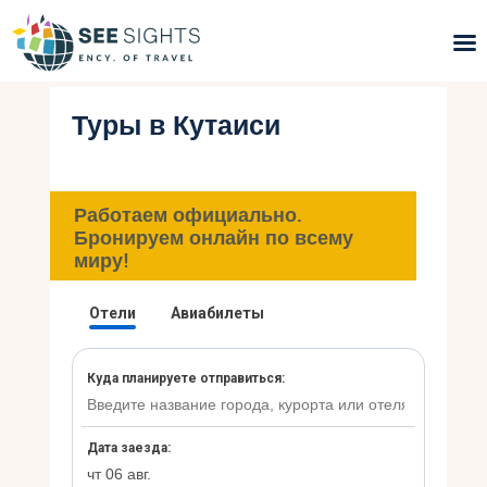
Туры в Кутаиси
Поиск туров
Горящие туры
Работаем официально.
Типы Туров
Бронируем онлайн по всему
миру!
Страны
Инфо
Блог
Контакты