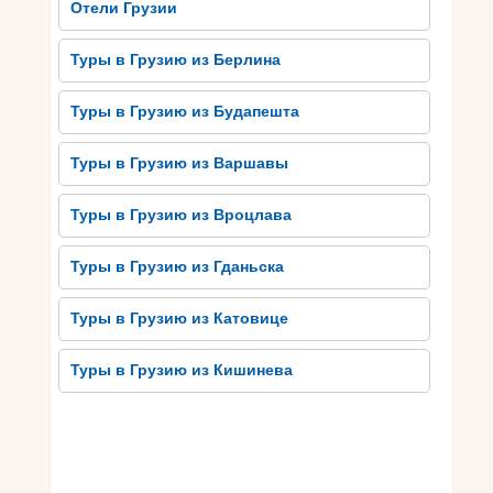
соусом). Кроме того, не упустите возможности
Отели Грузии
попробовать виноградное вино, которое Грузия
производит в основном именно в Кутаиси. Вам
Туры в Грузию из Берлина
будут предложены различные виды вина,
которые оставят незабываемое впечатление
Туры в Грузию из Будапешта
своими ароматами и вкусами. Отправляйтесь в
ресторан или кафе в Кутаиси, чтобы
Туры в Грузию из Варшавы
насладиться подлинной грузинской кухней и
выпить рюмку гостеприимства Грузии.
Туры в Грузию из Вроцлава
Потрясающая природа
Туры в Грузию из Гданьска
Кутаисского региона
Туры в Грузию из Катовице
Потрясающая природа Кутаисского региона
привлекает туристов своей неповторимой
Туры в Грузию из Кишинева
красотой и красочностью. Одним из самых
выдающихся природных объектов является
Кутаисское ущелье, которое расположено в
живописных горах Грузии. Ущелье поражает