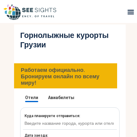
Горнолыжные курорты
Поиск туров
Грузии
Горящие туры
Типы Туров
Работаем официально.
Бронируем онлайн по всему
Страны
миру!
Инфо
Блог
Контакты