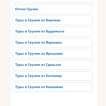
ресторанов и развлекательных заведений,
обеспечивающих комфортный отдых для всех
Отели Грузии
гостей. В общем, Гудаури – это отличный выбор
для желающих получить незабываемое
Туры в Грузию из Берлина
впечатление высокогорного курорта.
Туры в Грузию из Будапешта
Сванетия: Магия гор и
утонченный шарм
Туры в Грузию из Варшавы
Сванетия – это место, где вы сможете
Туры в Грузию из Вроцлава
насладиться магией гор и утонченным шармом.
Расположенная в горах Грузии, Сванетия
Туры в Грузию из Гданьска
предлагает незабываемые впечатления для
любителей горного туризма. Этот район
Туры в Грузию из Катовице
славится своими огромными горными
вершинами, переполненными эпической
Туры в Грузию из Кишинева
красотой.
Знаменитый горный хребет, окружающий
Сванетию, создает непревзойденные пейзажи,