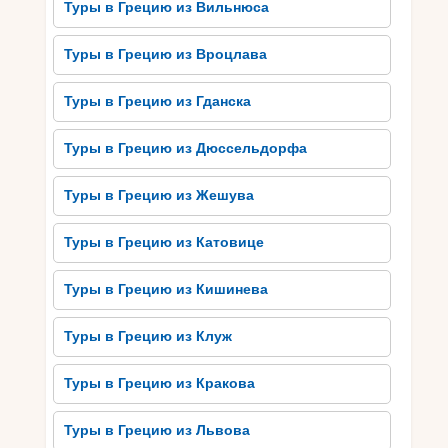
Туры в Грецию из Вильнюса
из желтого гороха, которое подают с луком и
лимоном. Вкушайте настоящую греческую
Туры в Грецию из Вроцлава
кухню и наслаждайтесь бессмертным
наследием этой страны!
Туры в Грецию из Гданска
Как выбрать идеальный тур
Туры в Грецию из Дюссельдорфа
в Грецию из Риги
Туры в Грецию из Жешува
Если вы мечтаете о незабываемом
путешествии в Грецию из Риги, то выбрать
Туры в Грецию из Катовице
идеальный тур не так уж сложно. Прежде всего
определите свои приоритеты и желания.
Туры в Грецию из Кишинева
Хотите насладиться хрустальными пляжами и
солнечными курортами, возможно ли вам
Туры в Грецию из Клуж
интересна культура и история? Затем изучайте
разные варианты туров, предлагаемых
Туры в Грецию из Кракова
туристическими агентствами. Просмотрите
рейтинги гостиниц, обзоры туристов и условия
Туры в Грецию из Львова
проживания.