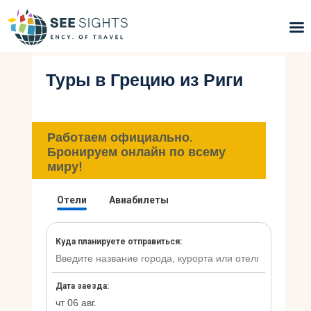
Туры в Грецию из Риги
Поиск туров
Горящие туры
Работаем официально.
Типы Туров
Бронируем онлайн по всему
миру!
Страны
Инфо
Блог
Контакты