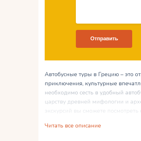
Автобусные туры в Грецию – это о
приключения, культурные впечатл
необходимо сесть в удобный автоб
царству древней мифологии и арх
экскурсий вы сможете посмотреть 
очаровывают своим историческим 
Читать все описание
насладиться вкусами греческой ку
гастрономическим путешествием д