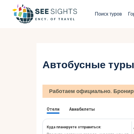
П
Поиск туров
Го
Г
Т
С
Автобусные туры
И
Б
Работаем официально. Бронир
К