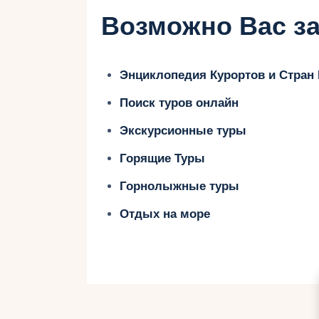
Греции и насладиться незабывае
Возможно Вас за
полезные советы.
Энциклопедия Курортов и Стран
Незабываемые приключе
Греции
Поиск туров онлайн
Экскурсионные туры
Автобусные туры по Греции – это о
Горящие Туры
насладиться ее красотой и ощути
Путешествуя на автобусе, вы смож
Горнолыжные туры
пейзажей – от очаровательных жи
Отдых на море
горных вершин. Туристические ма
достопримечательности страны, т
достопримечательностями, Метео
монастырями, а также волшебные 