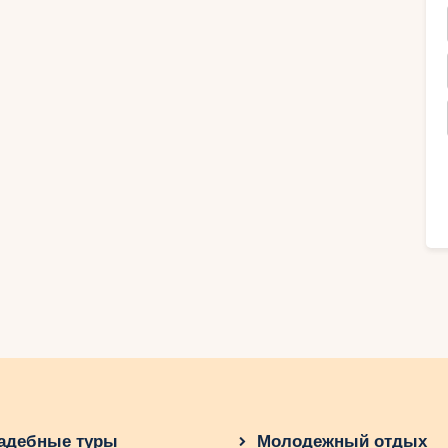
тите Олимп, гроб бога Зевса, и Дельфы,
ого пророка. Кроме того, вам будут
ические достопримечательности,
ельные греческие острова. Автобусные
для более глубокого погружения в
реции и наслаждение непревзойденными
Греции: от древней мифологии
ровищ
анит в себе незабываемые похождения и
о времен древней мифологии. Автобусные
адебные туры
Молодежный отдых