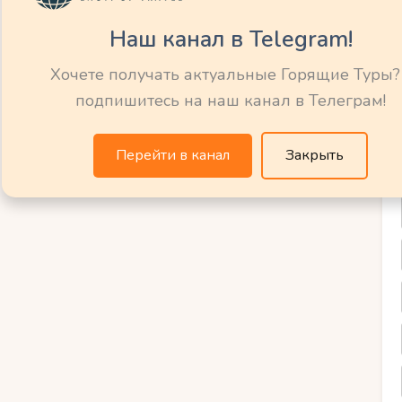
ногое увидеть за короткое время и
о наследия Греции. Кроме того, вы
Наш канал в Telegram!
ескими впечатлениями, отведав
Хочете получать актуальные Горящие Туры?
вести время на пляжах Эгейского моря.
подпишитесь на наш канал в Телеграм!
тируют незабываемое происшествие и
Перейти в канал
Закрыть
е места в Греции на
отличный способ открыть самые
ешествуя на комфортабельном автобусе,
римечательности, как Афины с их
мечательностями, такими как Партенон и
треть живописные города Санторини и
многогранными видами на Эгейское море