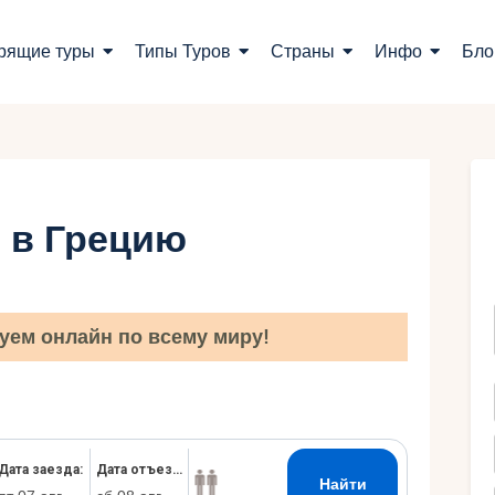
оиск туров
рящие туры
Типы Туров
Страны
Инфо
Бло
орящие туры
ипы Туров
траны
 в Грецию
нфо
лог
уем онлайн по всему миру!
онтакты
Укр