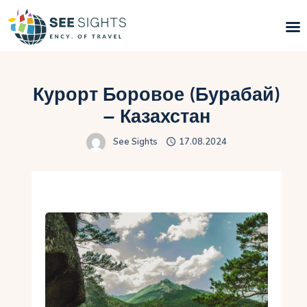
Поиск туров
Курорт Боровое (Бурабай)
Горящие туры
– Казахстан
See Sights
17.08.2024
Типы Туров
Страны
Инфо
Блог
Контакты