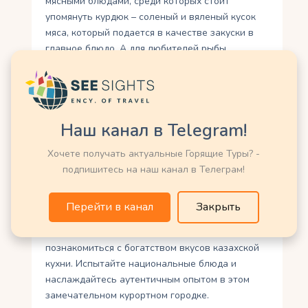
мясными блюдами, среди которых стоит
упомянуть курдюк – соленый и вяленый кусок
мяса, который подается в качестве закуски в
главное блюдо. А для любителей рыбы
обязательно стоит попробовать арыш – это
жареная или запеченная рыба, обладающая
неповторимым вкусом.
В Боровом (Бурабае) также можно найти
Наш канал в Telegram!
рестораны, где подают блюда с национальной
казахской кухней, а также с другими кухнями
Хочете получать актуальные Горящие Туры? -
мира. Здесь вам будут доступны как
подпишитесь на наш канал в Телеграм!
классические блюда, так и авторские версии на
основе традиционных рецептов. Таким образом,
Перейти в канал
Закрыть
Боровое (Бурабай) предлагает не только
потрясающую природу и активный отдых, но и
познакомиться с богатством вкусов казахской
кухни. Испытайте национальные блюда и
наслаждайтесь аутентичным опытом в этом
замечательном курортном городке.