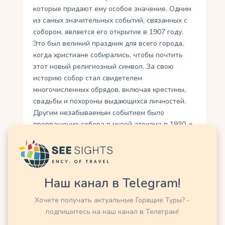
которые придают ему особое значение. Одним
из самых значительных событий, связанных с
собором, является его открытие в 1907 году.
Это был великий праздник для всего города,
когда христиане собирались, чтобы почтить
этот новый религиозный символ. За свою
историю собор стал свидетелем
многочисленных обрядов, включая крестины,
свадьбы и похороны выдающихся личностей.
Другим незабываемым событием было
превращение собора в музей атеизма в 1930-х
годах во время советской эпохи.
Однако после независимости Казахстана в
1991 году собор был возвращен Церкви и
восстановлен как религиозный объект. Это
Наш канал в Telegram!
было очень важным шагом для сохранения
Хочете получать актуальные Горящие Туры? -
культурного наследия собора и возвращения
подпишитесь на наш канал в Телеграм!
его к жизни. Одно из последних значимых
событий, связанных с Вознесенским