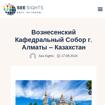
Поиск туров
Вознесенский
Горящие туры
Кафедральный Собор г.
Алматы – Казахстан
Типы Туров
See Sights
17.08.2024
Страны
Инфо
Блог
Контакты