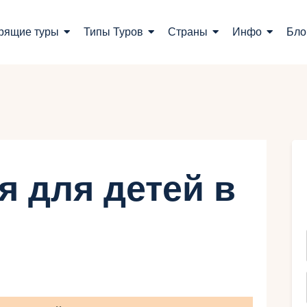
оиск туров
рящие туры
Типы Туров
Страны
Инфо
Бло
орящие туры
ипы Туров
траны
нфо
я для детей в
лог
онтакты
Укр