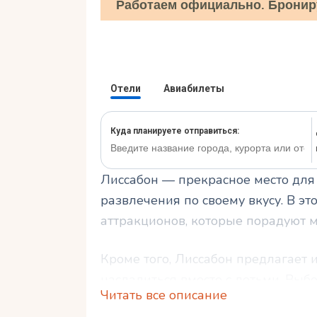
Работаем официально. Бронир
Лиссабон — прекрасное место для
развлечения по своему вкусу. В э
аттракционов, которые порадуют 
Кроме того, Лиссабон предлагает 
насладиться вместе с детьми. Вы
Читать все описание
сложным, но в Лиссабоне есть и то