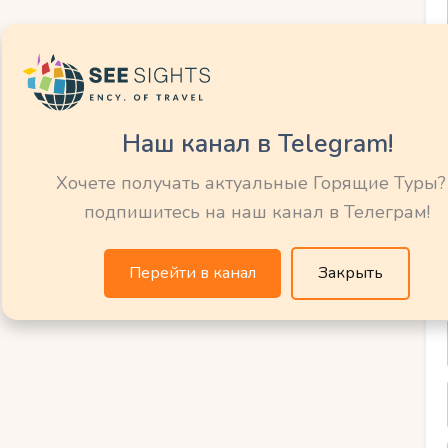
роводятся фестивали и культурные
я детской аудитории. Это может быть
концерт на открытом воздухе. Таким
Наш канал в Telegram!
бытий в Лиссабоне станет не только
 но и поможет им расширить свои
Хочете получать актуальные Горящие Туры?
подпишитесь на наш канал в Телеграм!
Перейти в канал
Закрыть
 музеи или
ечения на любой