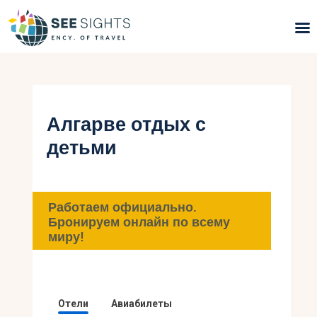
Поиск туров
Горящие туры
Алгарве отдых с
детьми
Типы Туров
Страны
Работаем официально.
Инфо
Бронируем онлайн по всему
миру!
Блог
Контакты