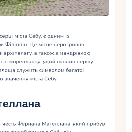
рці міста Себу, є одним із
к Філіппін. Це місце нерозривно
ії архіпелагу, а також з мандрівкою
ого мореплавця, який очолив першу
 площа служить символом багатої
о значення міста Себу.
агеллана
 честь Фернана Магеллана, який прибув