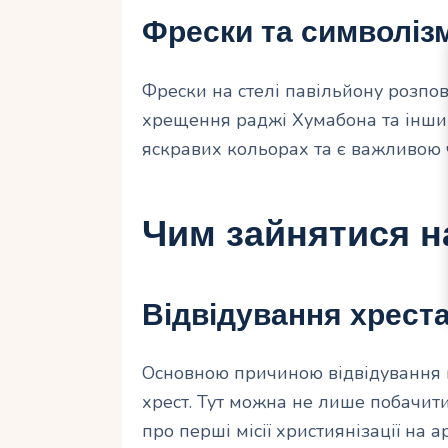
Фрески та символіз
Фрески на стелі павільйону розпов
хрещення раджі Хумабона та інших
яскравих кольорах та є важливою 
Чим зайнятися н
Відвідування хрест
Основною причиною відвідування п
хрест. Тут можна не лише побачити 
про перші місії християнізації на 