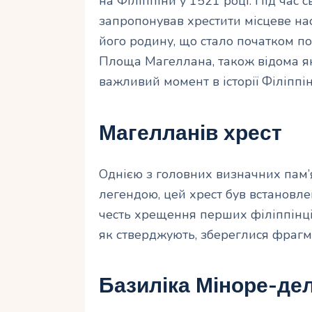
на Філіппіни у 1521 році. Під час 
запропонував хрестити місцеве н
його родину, що стало початком п
Площа Магеллана, також відома як
важливий момент в історії Філіппін
Магелланів хрест
Однією з головних визначних пам’
легендою, цей хрест був встановл
честь хрещення перших філіппінців
як стверджують, збереглися фрагм
Базиліка Міноре-де