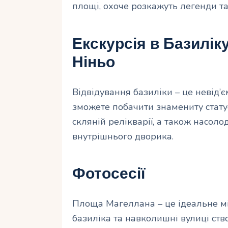
площі, охоче розкажуть легенди та 
Екскурсія в Базилік
Ніньо
Відвідування базиліки – це невід’
зможете побачити знамениту статуе
скляній релікварії, а також насолод
внутрішнього дворика.
Фотосесії
Площа Магеллана – це ідеальне міс
базиліка та навколишні вулиці ств