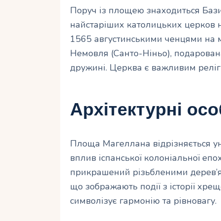
Поруч із площею знаходиться Бази
найстаріших католицьких церков н
1565 августинськими ченцями на мі
Немовля (Санто-Ніньо), подарова
дружині. Церква є важливим реліг
Архітектурні осо
Площа Магеллана відрізняється ун
вплив іспанської колоніальної епо
прикрашений різьбленими дерев’я
що зображають події з історії хр
символізує гармонію та рівновагу.