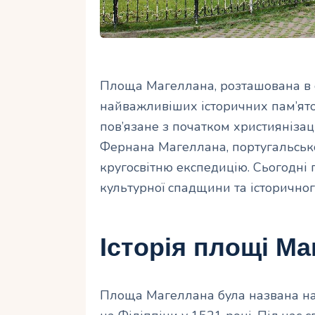
Площа Магеллана, розташована в се
найважливіших історичних пам’ято
пов’язане з початком християнізац
Фернана Магеллана, португальськ
кругосвітню експедицію. Сьогодні
культурної спадщини та історичног
Історія площі М
Площа Магеллана була названа на