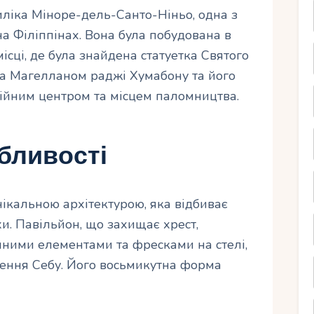
ліка Міноре-дель-Санто-Ніньо, одна з
а Філіппінах. Вона була побудована в
сці, де була знайдена статуетка Святого
на Магелланом раджі Хумабону та його
ійним центром та місцем паломництва.
бливості
ікальною архітектурою, яка відбиває
хи. Павільйон, що захищає хрест,
ними елементами та фресками на стелі,
ещення Себу. Його восьмикутна форма