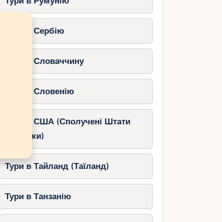
Тури в Румунію
Тури в Сербію
Тури в Словаччину
Тури в Словенію
Тури в США (Сполучені Штати
Америки)
Тури в Тайланд (Таїланд)
Тури в Танзанію