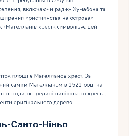
свого перебування в Себу він
аселення, включаючи раджу Хумабона та
оширення християнства на островах.
 «Магелланів хрест», символізує цей
.
яток площі є Магелланов хрест. За
ений самим Магелланом в 1521 році на
. погоди, всередині нинішнього хреста,
енти оригінального дерево.
ль-Санто-Ніньо