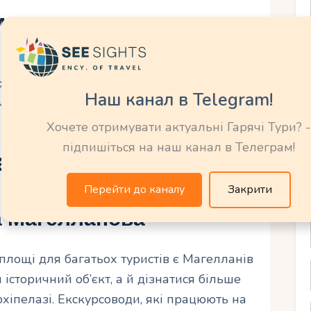
м
ідають історію прибуття Магеллана,
 знакових подій. Вони виконані у
Наш канал в Telegram!
частиною культурної спадщини Філіппін.
Хочете отримувати актуальні Гарячі Тури? -
підпишіться на наш канал в Телеграм!
а площі Магеллана
Перейти до каналу
Закрити
а Магелланова
лощі для багатьох туристів є Магелланів
історичний об’єкт, а й дізнатися більше
архіпелазі. Екскурсоводи, які працюють на