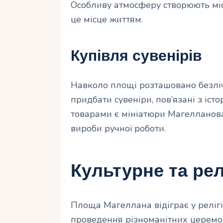
Особливу атмосферу створюють міс
це місце життям.
Купівля сувенірів
Навколо площі розташовано безлі
придбати сувеніри, пов’язані з іс
товарами є мініатюри Магелланова х
вироби ручної роботи.
Культурне та рел
Площа Магеллана відіграє у релігі
проведення різноманітних церемоні