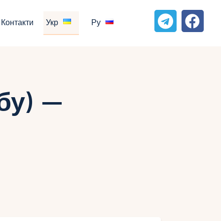
Контакти
Укр
Ру
бу) —