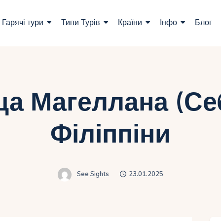
ошук турів
Гарячі тури
Типи Турів
Країни
Інфо
Блог
арячі тури
ипи Турів
раїни
а Магеллана (Се
нфо
Філіппіни
лог
онтакти
See Sights
23.01.2025
Укр