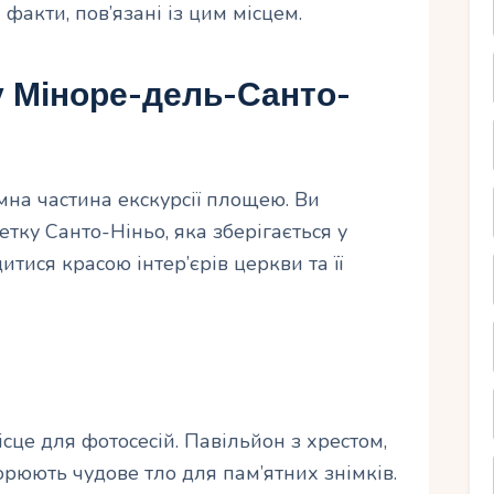
факти, пов’язані із цим місцем.
у Міноре-дель-Санто-
ємна частина екскурсії площею. Ви
тку Санто-Ніньо, яка зберігається у
итися красою інтер’єрів церкви та її
це для фотосесій. Павільйон з хрестом,
орюють чудове тло для пам’ятних знімків.