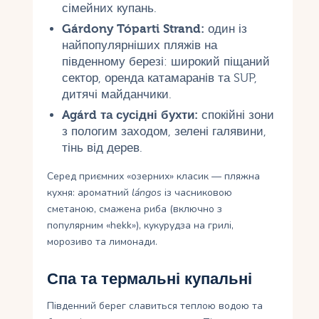
сімейних купань.
Gárdony Tóparti Strand:
один із
найпопулярніших пляжів на
південному березі: широкий піщаний
сектор, оренда катамаранів та SUP,
дитячі майданчики.
Agárd та сусідні бухти:
спокійні зони
з пологим заходом, зелені галявини,
тінь від дерев.
Серед приємних «озерних» класик — пляжна
кухня: ароматний
lángos
із часниковою
сметаною, смажена риба (включно з
популярним «hekk»), кукурудза на грилі,
морозиво та лимонади.
Спа та термальні купальні
Південний берег славиться теплою водою та