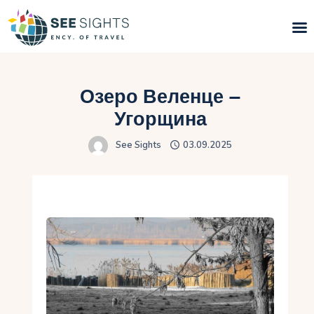
Пошук турів
Озеро Веленце –
Гарячі тури
Угорщина
See Sights
03.09.2025
Типи Турів
Країни
Інфо
Блог
Контакти