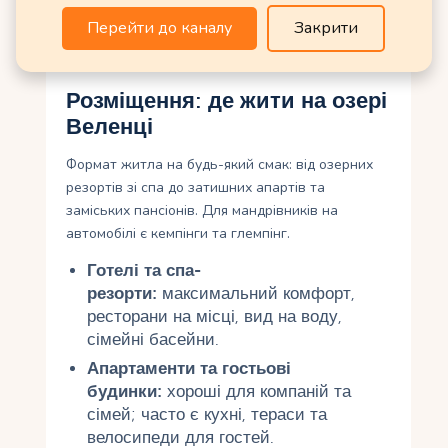
будні або плечові місяці (травень, вересень);
любителям движухи сподобаються липень та
Перейти до каналу
Закрити
серпень.
Розміщення: де жити на озері
Веленці
Формат житла на будь-який смак: від озерних
резортів зі спа до затишних апартів та
заміських пансіонів. Для мандрівників на
автомобілі є кемпінги та глемпінг.
Готелі та спа-
резорти:
максимальний комфорт,
ресторани на місці, вид на воду,
сімейні басейни.
Апартаменти та гостьові
будинки:
хороші для компаній та
сімей; часто є кухні, тераси та
велосипеди для гостей.