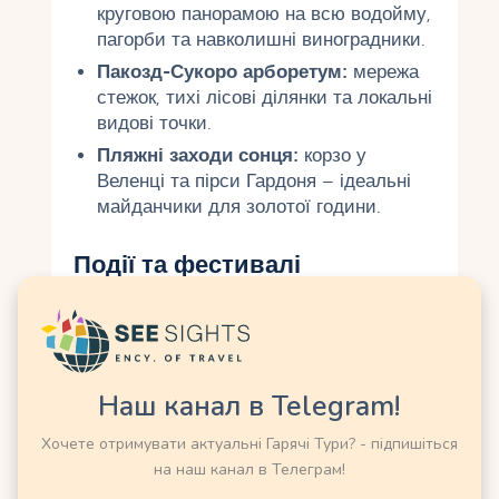
круговою панорамою на всю водойму,
пагорби та навколишні виноградники.
Пакозд-Сукоро арборетум:
мережа
стежок, тихі лісові ділянки та локальні
видові точки.
Пляжні заходи сонця:
корзо у
Веленці та пірси Гардоня – ідеальні
майданчики для золотої години.
Події та фестивалі
Влітку на озері відбувається яскрава курортна
програма: сімейні дні, спортивні старти, вечірні
концерти на набережній. Періодично в акваторії
та на березі влаштовують великі молодіжні
Наш канал в Telegram!
фестивалі та студентські свята, а також винні
вікенди з локальними виробниками.
Хочете отримувати актуальні Гарячі Тури? - підпишіться
на наш канал в Телеграм!
Порада:
якщо віддаєте перевагу тиші, бронюйте