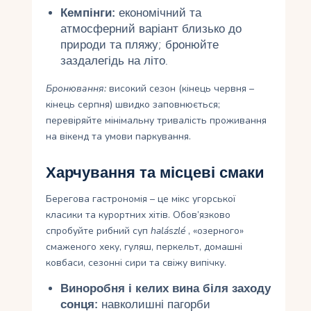
Кемпінги:
економічний та
атмосферний варіант близько до
природи та пляжу; бронюйте
заздалегідь на літо.
Бронювання:
високий сезон (кінець червня –
кінець серпня) швидко заповнюється;
перевіряйте мінімальну тривалість проживання
на вікенд та умови паркування.
Харчування та місцеві смаки
Берегова гастрономія – це мікс угорської
класики та курортних хітів. Обов’язково
спробуйте рибний суп
halászlé
, «озерного»
смаженого хеку, гуляш, перкельт, домашні
ковбаси, сезонні сири та свіжу випічку.
Виноробня і келих вина біля заходу
сонця:
навколишні пагорби