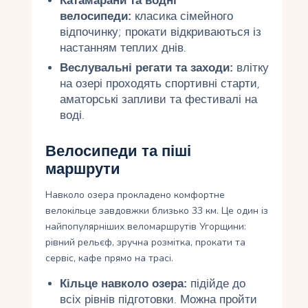
Катамарани та водні
велосипеди:
класика сімейного
відпочинку; прокати відкриваються із
настанням теплих днів.
Веслувальні регати та заходи:
влітку
на озері проходять спортивні старти,
аматорські запливи та фестивалі на
воді.
Велосипеди та піші
маршрути
Навколо озера прокладено комфортне
велокільце завдовжки близько 33 км. Це один із
найпопулярніших веломаршрутів Угорщини:
рівний рельєф, зручна розмітка, прокати та
сервіс, кафе прямо на трасі.
Кільце навколо озера:
підійде до
всіх рівнів підготовки. Можна пройти