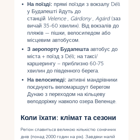
На поїзді:
прямі поїзди з вокзалу Déli
у Будапешті йдуть до
станцій
Velence
,
Gárdony
,
Agárd
(заз
вичай 35-60 хвилин). Від вокзалів до
пляжів — пішки, велосипедом або
місцевим автобусом.
З аеропорту Будапешта
автобус до
міста + поїзд з Déli; на таксі/
каршерингу – приблизно 60-75
хвилин до південного берега.
На велосипеді:
активні мандрівники
поєднують веломаршрут берегом
Дунаю з переходом на кільцеву
велодоріжку навколо озера Веленце.
Коли їхати: клімат та сезони
Регіон славиться великою кількістю сонячних
днів (понад 2000 годин на рік). Завдяки малій