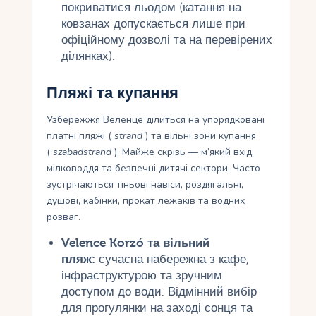
покриватися льодом (катання на
ковзанах допускається лише при
офіційному дозволі та на перевірених
ділянках).
Пляжі та купання
Узбережжя Веленце ділиться на упорядковані
платні пляжі (
strand
) та вільні зони купання
(
szabadstrand
). Майже скрізь — м’який вхід,
мілководдя та безпечні дитячі сектори. Часто
зустрічаються тіньові навіси, роздягальні,
душові, кабінки, прокат лежаків та водних
розваг.
Velence Korzó та вільний
пляж:
сучасна набережна з кафе,
інфраструктурою та зручним
доступом до води. Відмінний вибір
для прогулянки на заході сонця та