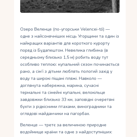
Укр
Ру
Озеро Веленце (по-угорськи Velencei-tó) —
одне з найсонячніших місць Угорщини та один із
найкращих варіантів для короткого курорту
поряд із Будапештом. Невелика глибина (в
середньому близько 1,5 м) робить воду тут
особливо теплою: купальний сезон починається
рано, а сім’ї з дітьми люблять пологий захід у
воду та широкі піщані пляжі. Навколо —
доглянута набережна, марина, сучасні
термальні та сімейні купальні, велокільце
завдовжки близько 33 км, заповідні очеретяні
бухти з рідкісними птахами, виноградники та
оглядові майданчики на пагорбах.
Веленце — третє за величиною природне
водоймище країни та одне з найдоступніших: