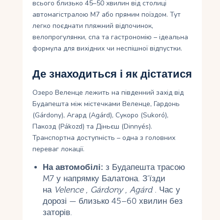
всього близько 45–50 хвилин від столиці
автомагістралою М7 або прямим поїздом. Тут
легко поєднати пляжний відпочинок,
велопрогулянки, спа та гастрономію – ідеальна
формула для вихідних чи неспішної відпустки.
Де знаходиться і як дістатися
Озеро Веленце лежить на південний захід від
Будапешта між містечками Веленце, Гардонь
(Gárdony), Агард (Agárd), Сукоро (Sukoró),
Пакозд (Pákozd) та Діньєш (Dinnyés).
Транспортна доступність – одна з головних
переваг локації.
На автомобілі:
з Будапешта трасою
M7 у напрямку Балатона. З’їзди
на
Velence
,
Gárdony
,
Agárd
. Час у
дорозі — близько 45–60 хвилин без
заторів.