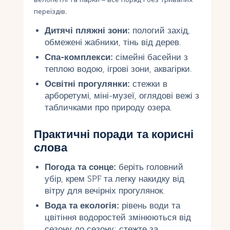
переїздів.
Дитячі пляжні зони:
пологий захід,
обмежені жабники, тінь від дерев.
Спа-комплекси:
сімейні басейни з
теплою водою, ігрові зони, аквагірки.
Освітні прогулянки:
стежки в
арборетумі, міні-музеї, оглядові вежі з
табличками про природу озера.
Практичні поради та корисні
слова
Погода та сонце:
беріть головний
убір, крем SPF та легку накидку від
вітру для вечірніх прогулянок.
Вода та екологія:
рівень води та
цвітіння водоростей змінюються від
сезону до сезону; стежте за