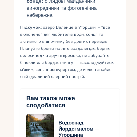
сонця:
оглядові майданчики,
виноградники та фотогенічна
набережна.
Підсумок:
озеро Веленце в Угорщині – “все
включено” для любителів води, сонця та
активного відпочинку без довгих переїздів.
Плануйте броню на літо заздалегідь, беріть
велосипед чи зручні кросівки, не забувайте
бінокль для бердвотчингу – і насолоджуйтесь
м’яким, сонячним курортом, де кожен знайде
свій ідеальний озерний настрій.
Вам також може
сподобатися
Водоспад
Йордегмалом —
Угорщина