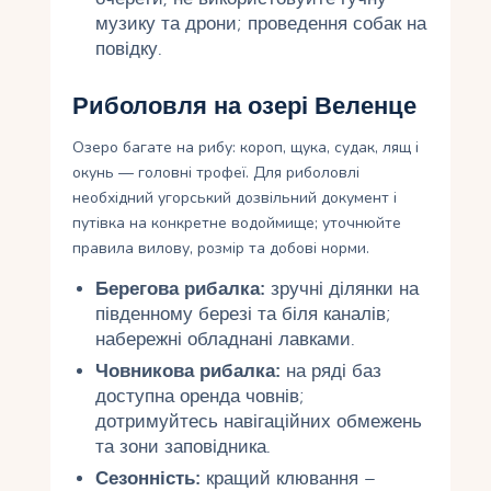
музику та дрони; проведення собак на
повідку.
Риболовля на озері Веленце
Озеро багате на рибу: короп, щука, судак, лящ і
окунь — головні трофеї. Для риболовлі
необхідний угорський дозвільний документ і
путівка на конкретне водоймище; уточнюйте
правила вилову, розмір та добові норми.
Берегова рибалка:
зручні ділянки на
південному березі та біля каналів;
набережні обладнані лавками.
Човникова рибалка:
на ряді баз
доступна оренда човнів;
дотримуйтесь навігаційних обмежень
та зони заповідника.
Сезонність:
кращий клювання –