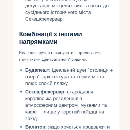
дегустацію місцевих вин та візит до
сусіднього історичного міста
Секешфехервар.
Комбінації з іншими
напрямками
Веленок зручно поєднувати з прилеглими
пам’ятками Центральної Угорщини.
Будапешт:
ідеальний дует “столиця +
озеро”: архітектура та терми міста
плюс спокій пляжу.
Секешфехервар:
стародавня
королівська резиденція з
атмосферним центром, музеями та
кафе — лише у короткій поїздці на
захід.
Балатон:
якщо хочеться продовжити