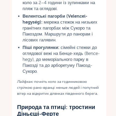
коло за 2–4 години із зупинками на
пляж та оглядові.
Велентські пагорби (Velencei-
hegység):
мережа стежок на низьких
гранітних пагорбах між Сукоро та
Пакоздом. Маршрути до панорам і
лісових галявин.
Піші прогулянки:
сімейні стежки до
оглядової вежі на Бенце-хедь (Bence-
hegy), до меморіального парку в
Пакозді та до арборетуму Пакозд-
Сукоро.
Лайфхак:
почніть коло за годинниковою
стрілкою рано-вранці: менше людей і попутний
вітер на відкритих ділянках південного берега.
Природа та птиці: тростини
Діньєші-Ферте