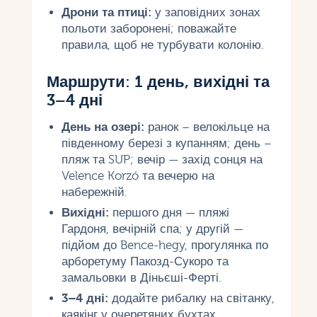
Дрони та птиці:
у заповідних зонах
польоти заборонені; поважайте
правила, щоб не турбувати колонію.
Маршрути: 1 день, вихідні та
3–4 дні
День на озері:
ранок – велокільце на
південному березі з купанням; день –
пляж та SUP; вечір — захід сонця на
Velence Korzó та вечерю на
набережній.
Вихідні:
першого дня — пляжі
Гардоня, вечірній спа; у другій —
підйом до Bence-hegy, прогулянка по
арборетуму Пакозд-Сукоро та
замальовки в Діньєші-Ферті.
3–4 дні:
додайте рибалку на світанку,
каякінг у очеретяних бухтах,