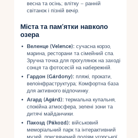
весна та осінь; влітку – ранній
світанок і пізній вечір.
Міста та пам’ятки навколо
озера
Веленце (Velence):
сучасна корзо,
марина, ресторани та сімейний спа.
Зручна точка для прогулянок на заході
сонця та фотосесій на набережній.
Гардон (Gárdony):
пляжі, прокати,
велоінфраструктура; Комфортна база
для активного відпочинку.
Агард (Agárd):
термальна купальня,
спокійна атмосфера, зелені зони та
дитячі майданчики.
Пакозд (Pákozd):
військовий
меморіальний парк та інтерактивний
музей, присвячений подіям угорської