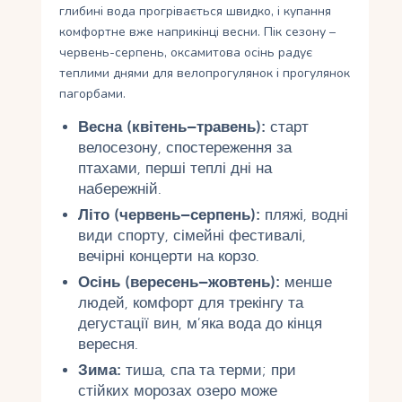
глибині вода прогрівається швидко, і купання
комфортне вже наприкінці весни. Пік сезону –
червень-серпень, оксамитова осінь радує
теплими днями для велопрогулянок і прогулянок
пагорбами.
Весна (квітень–травень):
старт
велосезону, спостереження за
птахами, перші теплі дні на
набережній.
Літо (червень–серпень):
пляжі, водні
види спорту, сімейні фестивалі,
вечірні концерти на корзо.
Осінь (вересень–жовтень):
менше
людей, комфорт для трекінгу та
дегустації вин, м’яка вода до кінця
вересня.
Зима:
тиша, спа та терми; при
стійких морозах озеро може