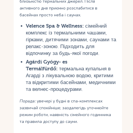
близькістю термальних джерел. Після
активного дня приємно розслабитися в
басейнах просто неба і саунах.
Velence Spa & Wellness:
сімейний
комплекс із термальними чашами,
гірками, дитячими зонами, саунами та
релакс-зоною. Підходить для
відпочинку за будь-якої погоди.
Agárdi Gyógy- es
Termálfürdő:
термальна купальня в
Агарді з лікувальною водою, критими
та відкритими басейнами, медичними
та велнес-процедурами.
Порада:
увечері у будні в спа-комплексах
зазвичай спокійніше; заздалегідь уточнюйте
режим роботи, наявність сімейного годинника
та правила доступу до сауни.