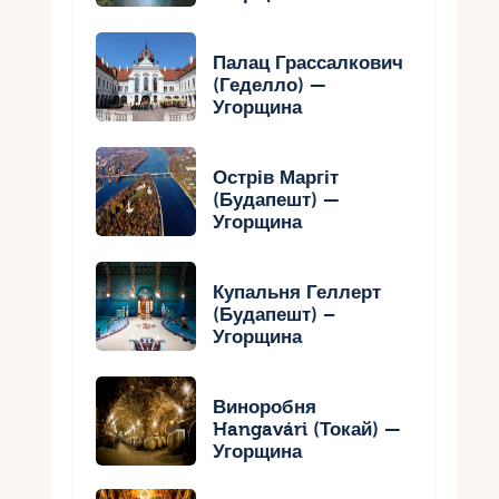
Палац Грассалкович
(Геделло) —
Угорщина
Острів Маргіт
(Будапешт) —
Угорщина
Купальня Геллерт
(Будапешт) –
Угорщина
Виноробня
Hangavári (Токай) —
Угорщина