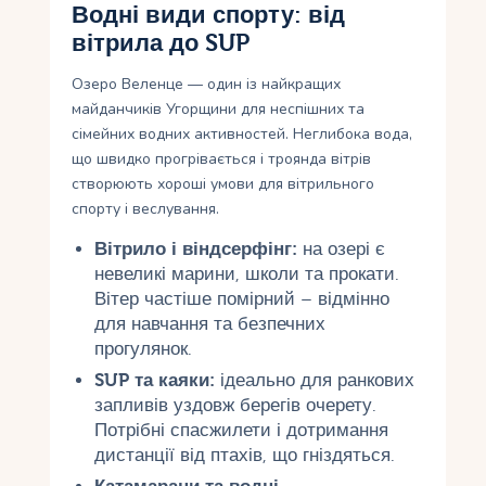
Водні види спорту: від
вітрила до SUP
Озеро Веленце — один із найкращих
майданчиків Угорщини для неспішних та
сімейних водних активностей. Неглибока вода,
що швидко прогрівається і троянда вітрів
створюють хороші умови для вітрильного
спорту і веслування.
Вітрило і віндсерфінг:
на озері є
невеликі марини, школи та прокати.
Вітер частіше помірний – відмінно
для навчання та безпечних
прогулянок.
SUP та каяки:
ідеально для ранкових
запливів уздовж берегів очерету.
Потрібні спасжилети і дотримання
дистанції від птахів, що гніздяться.