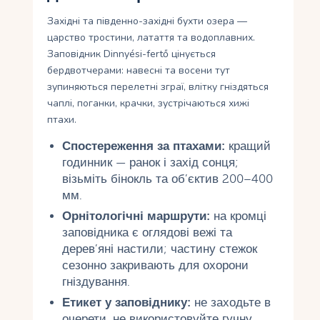
Західні та південно-західні бухти озера —
царство тростини, латаття та водоплавних.
Заповідник Dinnyési-fertő цінується
бердвотчерами: навесні та восени тут
зупиняються перелетні зграї, влітку гніздяться
чаплі, поганки, крачки, зустрічаються хижі
птахи.
Спостереження за птахами:
кращий
годинник — ранок і захід сонця;
візьміть бінокль та об’єктив 200–400
мм.
Орнітологічні маршрути:
на кромці
заповідника є оглядові вежі та
дерев’яні настили; частину стежок
сезонно закривають для охорони
гніздування.
Етикет у заповіднику:
не заходьте в
очерети, не використовуйте гучну