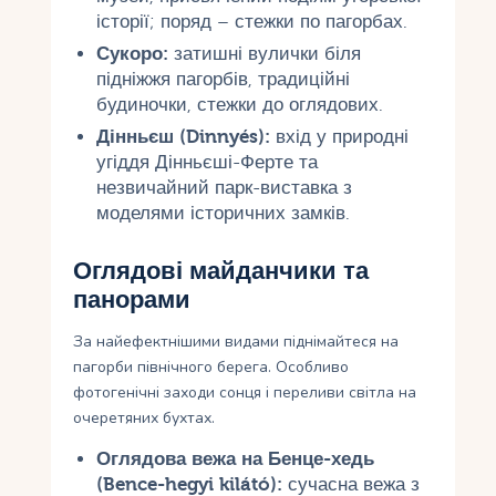
історії; поряд – стежки по пагорбах.
Сукоро:
затишні вулички біля
підніжжя пагорбів, традиційні
будиночки, стежки до оглядових.
Дінньєш (Dinnyés):
вхід у природні
угіддя Дінньєші-Ферте та
незвичайний парк-виставка з
моделями історичних замків.
Оглядові майданчики та
панорами
За найефектнішими видами піднімайтеся на
пагорби північного берега. Особливо
фотогенічні заходи сонця і переливи світла на
очеретяних бухтах.
Оглядова вежа на Бенце-хедь
(Bence-hegyi kilátó):
сучасна вежа з