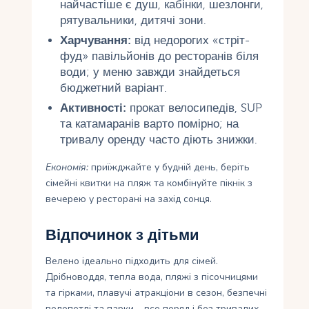
найчастіше є душ, кабінки, шезлонги,
рятувальники, дитячі зони.
Харчування:
від недорогих «стріт-
фуд» павільйонів до ресторанів біля
води; у меню завжди знайдеться
бюджетний варіант.
Активності:
прокат велосипедів, SUP
та катамаранів варто помірно; на
тривалу оренду часто діють знижки.
Економія:
приїжджайте у будній день, беріть
сімейні квитки на пляж та комбінуйте пікнік з
вечерею у ресторані на захід сонця.
Відпочинок з дітьми
Велено ідеально підходить для сімей.
Дрібноводдя, тепла вода, пляжі з пісочницями
та гірками, плавучі атракціони в сезон, безпечні
велопетлі та парки – все поряд і без тривалих