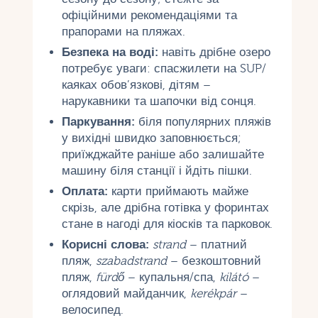
офіційними рекомендаціями та
прапорами на пляжах.
Безпека на воді:
навіть дрібне озеро
потребує уваги: ​​спасжилети на SUP/
каяках обов’язкові, дітям –
нарукавники та шапочки від сонця.
Паркування:
біля популярних пляжів
у вихідні швидко заповнюється;
приїжджайте раніше або залишайте
машину біля станції і йдіть пішки.
Оплата:
карти приймають майже
скрізь, але дрібна готівка у форинтах
стане в нагоді для кіосків та парковок.
Корисні слова:
strand
– платний
пляж,
szabadstrand
– безкоштовний
пляж,
fürdő
– купальня/спа,
kilátó
–
оглядовий майданчик,
kerékpár
–
велосипед.