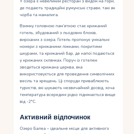
У озера є невеликий ресторан з видом на гори,
де подають традиційні румунські страви, такі як
чорба та мамалига.
Взимку головною пам’яткою стає крижаний
готель, збудований з льодових блоків,
вирізаних з озера. Готель пропонує унікальні
номери з крижаними ліжками, покритими
шкурами, та крижаний бар, де напої подаються
у крижаних склянках. Поруч із готелем
зводиться крижана церква, яка
використовується для проведення символічних
весіль та хрещень. Ці споруди приваблюють
туристів, які шукають незвичайний досвід, хоча
температура всередині рідко піднімається вище
від -2°C.
Активний відпочинок
Озеро Балеа – ідеальне місце для активного