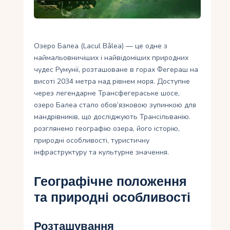
Укр
Ру
Озеро Балеа (Lacul Bâlea) — це одне з
наймальовничіших і найвідоміших природних
чудес Румунії, розташоване в горах Фегераш на
висоті 2034 метра над рівнем моря. Доступне
через легендарне Трансфегераське шосе,
озеро Балеа стало обов’язковою зупинкою для
мандрівників, що досліджують Трансільванію.
розглянемо географію озера, його історію,
природні особливості, туристичну
інфраструктуру та культурне значення.
Географічне положення
та природні особливості
Розташування