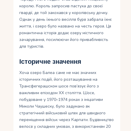
королю. Король запросив пастуха до своєї
гвардії, де той закохався у королівську дочку.
Однак у день їхнього весілля буря забрала їхнє
життя, і озеро було названо на честь героя. Ця
романтична історія додає озеру містичного
зачарування, посилюючи його привабливість
для туристів.
Історичне значення
Хоча озеро Балеа саме не має значних
історичних подій, його розташування на
Трансфегерашском шосе пов’язує його з
важливим епізодом XX століття. Шосе,
побудоване у 1970–1974 роках з ініціативи
Миколи Чаушеску, було задумано як
стратегічний військовий шлях для швидкого
переміщення військ через Карпати. Будівництво
велося у складних умовах, з використанням 20