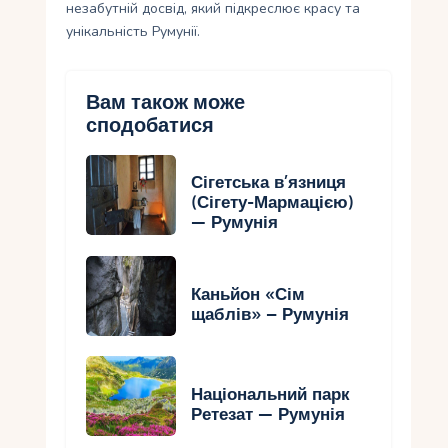
незабутній досвід, який підкреслює красу та
унікальність Румунії.
Вам також може
сподобатися
Сігетська в’язниця
(Сігету-Мармацією)
— Румунія
Каньйон «Сім
щаблів» – Румунія
Національний парк
Ретезат — Румунія