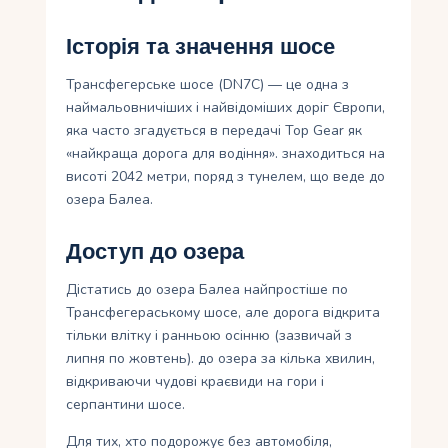
Історія та значення шосе
Трансфегерське шосе (DN7C) — це одна з
наймальовничіших і найвідоміших доріг Європи,
яка часто згадується в передачі Top Gear як
«найкраща дорога для водіння». знаходиться на
висоті 2042 метри, поряд з тунелем, що веде до
озера Балеа.
Доступ до озера
Дістатись до озера Балеа найпростіше по
Трансфегераському шосе, але дорога відкрита
тільки влітку і ранньою осінню (зазвичай з
липня по жовтень). до озера за кілька хвилин,
відкриваючи чудові краєвиди на гори і
серпантини шосе.
Для тих, хто подорожує без автомобіля,