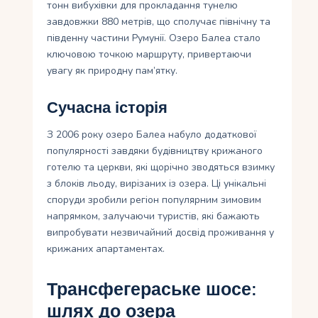
тонн вибухівки для прокладання тунелю
завдовжки 880 метрів, що сполучає північну та
південну частини Румунії. Озеро Балеа стало
ключовою точкою маршруту, привертаючи
увагу як природну пам’ятку.
Сучасна історія
З 2006 року озеро Балеа набуло додаткової
популярності завдяки будівництву крижаного
готелю та церкви, які щорічно зводяться взимку
з блоків льоду, вирізаних із озера. Ці унікальні
споруди зробили регіон популярним зимовим
напрямком, залучаючи туристів, які бажають
випробувати незвичайний досвід проживання у
крижаних апартаментах.
Трансфегераське шосе:
шлях до озера