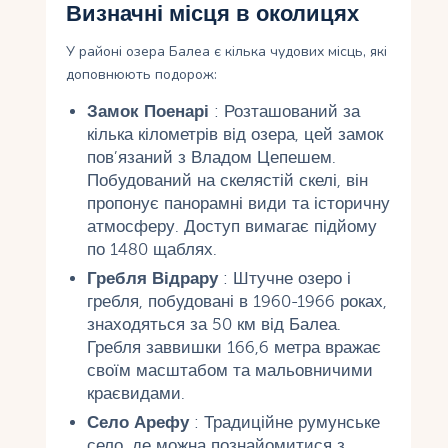
Визначні місця в околицях
У районі озера Балеа є кілька чудових місць, які
доповнюють подорож:
Замок Поенарі
: Розташований за
кілька кілометрів від озера, цей замок
пов’язаний з Владом Цепешем.
Побудований на скелястій скелі, він
пропонує панорамні види та історичну
атмосферу. Доступ вимагає підйому
по 1480 щаблях.
Гребля Відрару
: Штучне озеро і
гребля, побудовані в 1960-1966 роках,
знаходяться за 50 км від Балеа.
Гребля заввишки 166,6 метра вражає
своїм масштабом та мальовничими
краєвидами.
Село Арефу
: Традиційне румунське
село, де можна познайомитися з