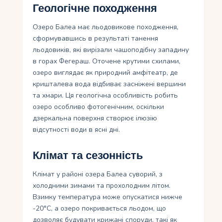
Геологічне походження
Озеро Балеа має льодовикове походження,
сформувавшись в результаті танення
льодовиків, які вирізали чашоподібну западину
в горах Фегераш. Оточене крутими схилами,
озеро виглядає як природний амфітеатр, де
кришталева вода відбиває засніжені вершини
та хмари. Ця геологічна особливість робить
озеро особливо фотогенічним, оскільки
дзеркальна поверхня створює ілюзію
відсутності води в ясні дні.
Клімат та сезонність
Клімат у районі озера Балеа суворий, з
холодними зимами та прохолодним літом.
Взимку температура може опускатися нижче
-20°C, а озеро покривається льодом, що
дозволяє будувати крижані споруди, такі як