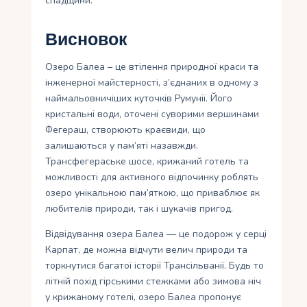
спадщини.
Висновок
Озеро Балеа – це втілення природної краси та
інженерної майстерності, з’єднаних в одному з
наймальовничіших куточків Румунії. Його
кристальні води, оточені суворими вершинами
Фегераш, створюють краєвиди, що
залишаються у пам’яті назавжди.
Трансфегераське шосе, крижаний готель та
можливості для активного відпочинку роблять
озеро унікальною пам’яткою, що приваблює як
любителів природи, так і шукачів пригод.
Відвідування озера Балеа — це подорож у серці
Карпат, де можна відчути велич природи та
торкнутися багатої історії Трансільванії. Будь то
літній похід гірськими стежками або зимова ніч
у крижаному готелі, озеро Балеа пропонує