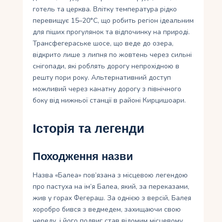
готель та церква. Влітку температура рідко
перевищує 15–20°C, що робить регіон ідеальним
для піших прогулянок та відпочинку на природі.
Трансфегераське шосе, що веде до озера,
відкрито лише з липня по жовтень через сильні
снігопади, які роблять дорогу непрохідною в
решту пори року. Альтернативний доступ
можливий через канатну дорогу з північного
боку від нижньої станції в районі Кирцишоари.
Історія та легенди
Походження назви
Назва «Балеа» пов’язана з місцевою легендою
про пастуха на ім’я Балеа, який, за переказами,
жив у горах Фегераш. За однією з версій, Балея
хоробро бився з ведмедем, захищаючи свою
череду, і його подвиг став відомим місцевому