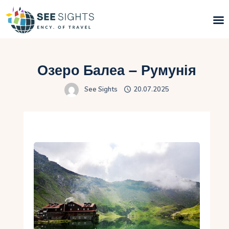
Пошук турів
Озеро Балеа – Румунія
Гарячі тури
See Sights
20.07.2025
Типи Турів
Країни
Інфо
Блог
Контакти