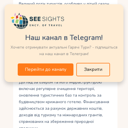
Великий потік туристів, особливо у літній сезон,
створює навантаження на довкілля. Проблеми
включають накопичення сміття, ерозію ґрунту
на стежках та шумове забруднення. Місцева
влада впроваджує заходи, такі як переробка
Наш канал в Telegram!
відходів та обмеження кількості відвідувачів у
пікові дні, щоб мінімізувати вплив. Канатна
Хочете отримувати актуальні Гарячі Тури? - підпишіться
дорога також допомагає скоротити
на наш канал в Телеграм!
використання автомобілів знижуючи викиди.
Перейти до каналу
Закрити
Збереження та управління
Догляд за озером та його інфраструктурою
включає регулярне очищення території,
оновлення туристичних баз та контроль за
будівництвом крижаного готелю. Фінансування
здійснюється за рахунок державних коштів,
доходів від туризму та міжнародних грантів,
спрямованих на збереження природної