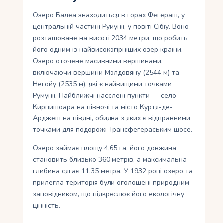
Озеро Балеа знаходиться в горах Фегераш, у
центральній частині Румунії, у повіті Сібіу. Воно
розташоване на висоті 2034 метри, що робить
його одним із найвисокогірніших озер країни.
Озеро оточене масивними вершинами,
включаючи вершини Молдовяну (2544 м) та
Негойу (2535 м), які є найвищими точками
Румунії. Найближчі населені пункти — село
Кирцишоара на півночі та місто Куртя-де-
Арджеш на півдні, обидва з яких є відправними
точками для подорожі Трансфегераським шосе.
Озеро займає площу 4,65 га, його довжина
становить близько 360 метрів, а максимальна
глибина сягає 11,35 метра. У 1932 році озеро та
прилегла територія були оголошені природним
заповідником, що підкреслює його екологічну
цінність.