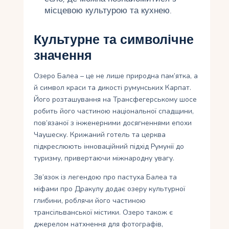
місцевою культурою та кухнею.
Культурне та символічне
значення
Озеро Балеа – це не лише природна пам’ятка, а
й символ краси та дикості румунських Карпат.
Його розташування на Трансфегерському шосе
робить його частиною національної спадщини,
пов’язаної з інженерними досягненнями епохи
Чаушеску. Крижаний готель та церква
підкреслюють інноваційний підхід Румунії до
туризму, привертаючи міжнародну увагу.
Зв’язок із легендою про пастуха Балеа та
міфами про Дракулу додає озеру культурної
глибини, роблячи його частиною
трансільванської містики. Озеро також є
джерелом натхнення для фотографів,