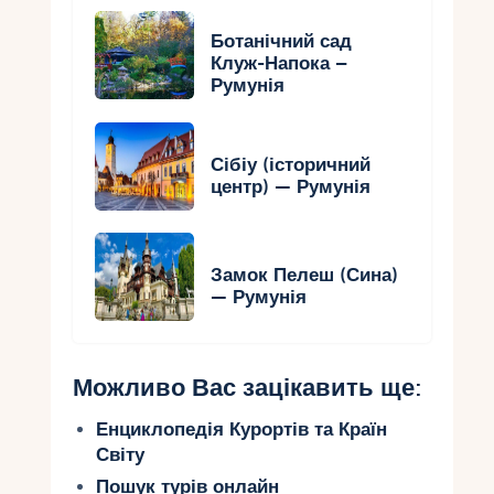
Ботанічний сад
Клуж-Напока –
Румунія
Сібіу (історичний
центр) — Румунія
Замок Пелеш (Сина)
— Румунія
Можливо Вас зацікавить ще:
Енциклопедія Курортів та Країн
Світу
Пошук турів онлайн