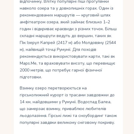
відпочинку. Влітку популярні піші прогулянки
навколо озера та у довколишніх горах. Один із
рекомендованих маршрутів — круговий шлях
амфітеатром озера, який займає близько 1–2
годин і відкриває краєвиди з різних точок. Більш
складні маршрути ведуть до вершин, таких як
Пік Ізерул Капрей (2417 м) або Молдовяну (2544
м), найвищій точці Румунії. Для походів
рекомендується використовувати карти, такі як
Maps.Me, та враховувати висоту, що перевищує
2000 метрів, що потребує гарної фізичної
підготовки.
Взимку озеро перетворюється на
гірськолижний курорт із трасами завдовжки до
14 км, найдовшими у Румунії. Водоспад Балеа,
що замерзає взимку, приваблює любителів
льодолазіння. Гірські лижі та сноубординг також
популярні завдяки великому сніговому покриву.