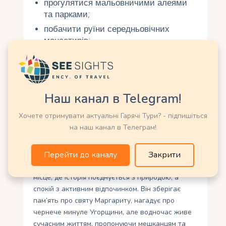
прогулятися мальовничими алеями
та парками;
побачити руїни середньовічних
монастирів;
насолодитися термальними
купальнями;
зайнятися спортом на найкращих
трасах Європи;
Наш канал в Telegram!
відвідати концерти та фестивалі
Хочете отримувати актуальні Гарячі Тури? - підпишіться
просто неба;
на наш канал в Телеграм!
помилуватися панорамами Дунаю з
водонапірної башти.
Перейти до каналу
Закрити
Острів Маргіт у Будапешті
– це унікальне
місце, де історія поєднується з природою, а
спокій з активним відпочинком. Він зберігає
пам’ять про святу Маргариту, нагадує про
чернече минуле Угорщини, але водночас живе
сучасним життям, пропонуючи мешканцям та