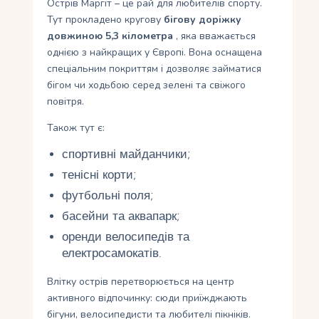
Острів Маргіт – це рай для любителів спорту.
Тут прокладено кругову
бігову доріжку
довжиною 5,3 кілометра
, яка вважається
однією з найкращих у Європі. Вона оснащена
спеціальним покриттям і дозволяє займатися
бігом чи ходьбою серед зелені та свіжого
повітря.
Також тут є:
спортивні майданчики;
тенісні корти;
футбольні поля;
басейни та аквапарк;
оренди велосипедів та
електросамокатів.
Влітку острів перетворюється на центр
активного відпочинку: сюди приїжджають
бігуни, велосипедисти та любителі пікніків.