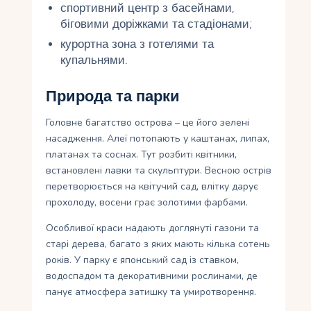
спортивний центр з басейнами,
біговими доріжками та стадіонами;
курортна зона з готелями та
купальнями.
Природа та парки
Головне багатство острова – це його зелені
насадження. Алеї потопають у каштанах, липах,
платанах та соснах. Тут розбиті квітники,
встановлені лавки та скульптури. Весною острів
перетворюється на квітучий сад, влітку дарує
прохолоду, восени грає золотими фарбами.
Особливої ​​краси надають доглянуті газони та
старі дерева, багато з яких мають кілька сотень
років. У парку є японський сад із ставком,
водоспадом та декоративними рослинами, де
панує атмосфера затишку та умиротворення.