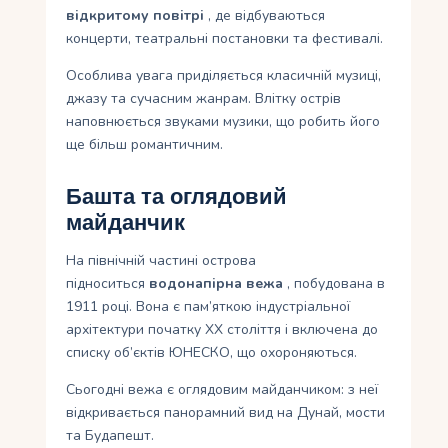
відкритому повітрі
, де відбуваються
концерти, театральні постановки та фестивалі.
Особлива увага приділяється класичній музиці,
джазу та сучасним жанрам. Влітку острів
наповнюється звуками музики, що робить його
ще більш романтичним.
Башта та оглядовий
майданчик
На північній частині острова
підноситься
водонапірна вежа
, побудована в
1911 році. Вона є пам’яткою індустріальної
архітектури початку XX століття і включена до
списку об’єктів ЮНЕСКО, що охороняються.
Сьогодні вежа є оглядовим майданчиком: з неї
відкривається панорамний вид на Дунай, мости
та Будапешт.