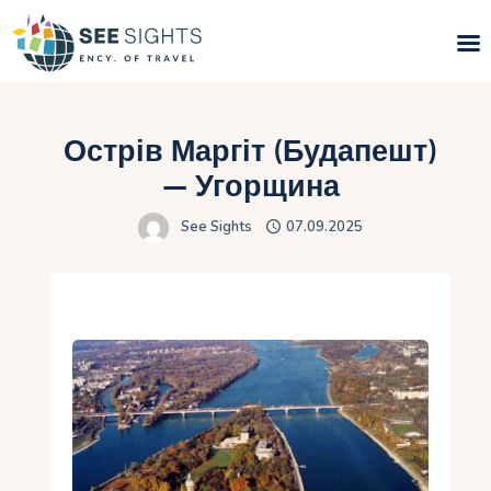
Пошук турів
Острів Маргіт (Будапешт)
Гарячі тури
— Угорщина
See Sights
07.09.2025
Типи Турів
Країни
Інфо
Блог
Контакти