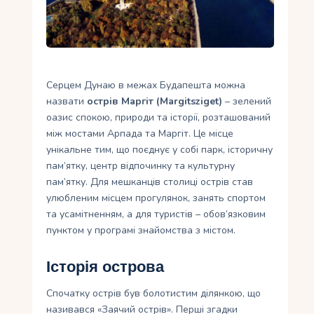
Укр
Ру
Серцем Дунаю в межах Будапешта можна
назвати
острів Маргіт (Margitsziget)
– зелений
оазис спокою, природи та історії, розташований
між мостами Арпада та Маргіт. Це місце
унікальне тим, що поєднує у собі парк, історичну
пам’ятку, центр відпочинку та культурну
пам’ятку. Для мешканців столиці острів став
улюбленим місцем прогулянок, занять спортом
та усамітненням, а для туристів – обов’язковим
пунктом у програмі знайомства з містом.
Історія острова
Спочатку острів був болотистим ділянкою, що
називався «Заячий острів». Перші згадки