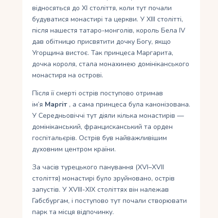
відносяться до XI століття, коли тут почали
будуватися монастирі та церкви. У XIII столітті,
після нашестя татаро-монголів, король Бела IV
дав обітницю присвятити дочку Богу, якщо
Угорщина вистоє. Так принцеса Маргарита,
дочка короля, стала монахинею домініканського
монастиря на острові.
Після її смерті острів поступово отримав
ім’я
Маргіт
, а сама принцеса була канонізована.
У Середньовіччі тут діяли кілька монастирів —
домініканський, францисканський та орден
госпітальєрів. Острів був найважливішим
духовним центром країни.
За часів турецького панування (XVI–XVII
століття) монастирі було зруйновано, острів
запустів. У XVIII-XIX століттях він належав
Габсбургам, і поступово тут почали створювати
парк та місця відпочинку.