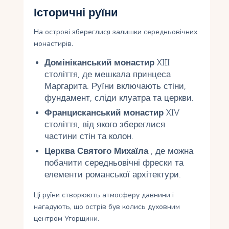
Історичні руїни
На острові збереглися залишки середньовічних
монастирів.
Домініканський монастир
XIII
століття, де мешкала принцеса
Маргарита. Руїни включають стіни,
фундамент, сліди клуатра та церкви.
Францисканський монастир
XIV
століття, від якого збереглися
частини стін та колон.
Церква Святого Михаїла
, де можна
побачити середньовічні фрески та
елементи романської архітектури.
Ці руїни створюють атмосферу давнини і
нагадують, що острів був колись духовним
центром Угорщини.