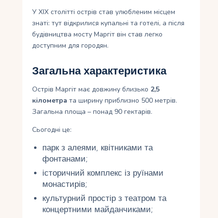
У XIX столітті острів став улюбленим місцем
знаті: тут відкрилися купальні та готелі, а після
будівництва мосту Маргіт він став легко
доступним для городян.
Загальна характеристика
Острів Маргіт має довжину близько
2,5
кілометра
та ширину приблизно 500 метрів.
Загальна площа – понад 90 гектарів.
Сьогодні це:
парк з алеями, квітниками та
фонтанами;
історичний комплекс із руїнами
монастирів;
культурний простір з театром та
концертними майданчиками;